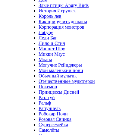
Злые птицы Angry Birds
История Игрушек
Король лев
Как приручить дракона
Корпорация монстров
Лабубу
Леди Баг
Лило и Стич
Маппет Шоу
Микки Маус
Моана
Могучие Рейнджеры
Мой маленький пони
Обычный мультик
Отечественные мультгерои
Покемон
Принцессы Дисней
Рататуй
Ральф
Рапунцель
Робокар Поли
Розовая Свинка
Суперсемейка
Самолёты