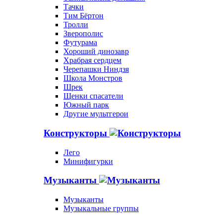
Тачки
Тим Бёртон
Тролли
Зверополис
Футурама
Хороший динозавр
Храбрая сердцем
Черепашки Ниндзя
Школа Монстров
Шрек
Щенки спасатели
Южный парк
Другие мультгерои
Конструкторы
Лего
Минифигурки
Музыканты
Музыканты
Музыкальные группы