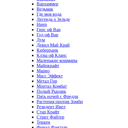
Вархаммер
Ведьмак
Где моя вода
Легенда о Зельде
Ниер
Гирс оф Вар
Год оф Вар
Дум
Девил Май Край
Киберпанк
Клэш оф Кланс
Маленькие кошмары
Майнкрафт
Марио
Масс Эффект
Метал Гир
Мортал Комбат
Полый Рыцарь
Пять ночей с Фредди
Растения против Зомби
Резидент Ивел
Стар Крафт
Стрит Файтер
Теккен
Финал Фэнтази