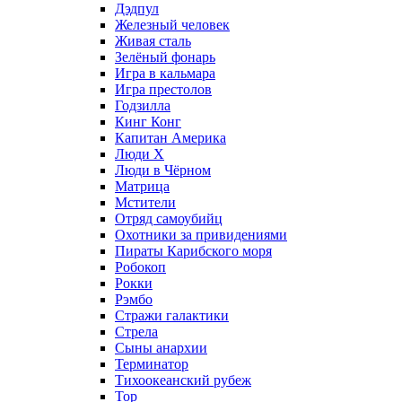
Дэдпул
Железный человек
Живая сталь
Зелёный фонарь
Игра в кальмара
Игра престолов
Годзилла
Кинг Конг
Капитан Америка
Люди X
Люди в Чёрном
Матрица
Мстители
Отряд самоубийц
Охотники за привидениями
Пираты Карибского моря
Робокоп
Рокки
Рэмбо
Стражи галактики
Стрела
Сыны анархии
Терминатор
Тихоокеанский рубеж
Тор