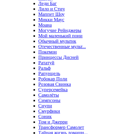
Леди Баг
Лило и Стич
Маппет Шоу
Микки Маус
Моана
Могучие Рейнджеры
Мой маленький пони
Обычный мультик
Отечественные мульт...
Покемон
Принцессы Дисней
Рататуй
Ральф
Рапунцель
Робокар Поли
Розовая Свинка
Суперсемейка
Самолёты
Симпсоны
Снупи
Смурфики
Соник
Том и Джерри
Трансформер Самолет
Тайная жизнь домашн...