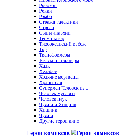
Робокоп
Рокки
Рэмбо
Стражи галактики
Стрела
Сыны анархии
Терминатор
Тихоокеанский рубеж
Тор
Трансформеры
Ужасы и Триллеры
Халк
Хеллбой
Ходячие мертвецы
Хранители
Супермен Человек из...
Человек муравей
Человек паук
Чужой и Хищник
Хищник
Чужой
Другие герои кино
Герои комиксов