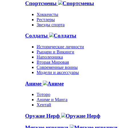
Спортсмены
Хоккеисты
Рестлеры
Звезды спорта
Солдаты
Исторические личности
Рыцари и Викинги
Наполеоника
Вторая Мировая
Современные воины
Модели и аксессуары
Аниме
Тоторо
Аниме и Манга
Хентай
Оружие Нерф
Мягкие игрушки