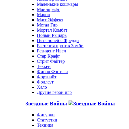
Маленькие кошмары
Майнкрафт
Марио
Масс Эффект
Метал Гир
Мортал Комбат
Полый Рыцарь
Пять ночей с Фредди
Растения против Зомби
Резидент Ивел
Стар Крафт
Стрит Файтер
Теккен
Финал Фэнтази
Фортнайт
Фоллаут
Хало
Другие герои игр
Звездные Войны
Фигурки
Статуэтки
Техника