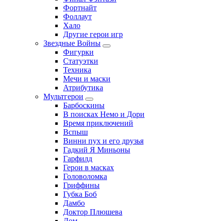
Фортнайт
Фоллаут
Хало
Другие герои игр
Звездные Войны
Фигурки
Статуэтки
Техника
Мечи и маски
Атрибутика
Мультгерои
Барбоскины
В поисках Немо и Дори
Время приключений
Вспыш
Винни пух и его друзья
Гадкий Я Миньоны
Гарфилд
Герои в масках
Головоломка
Гриффины
Губка Боб
Дамбо
Доктор Плюшева
Дом