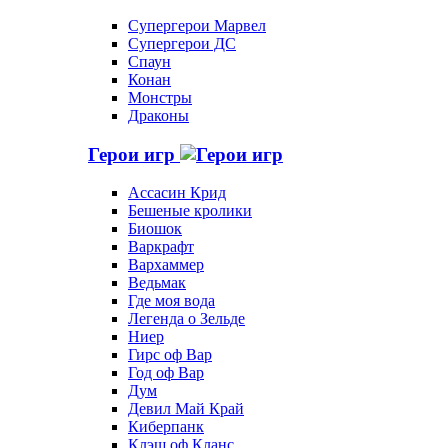
Супергерои Марвел
Супергерои ДС
Спаун
Конан
Монстры
Драконы
Герои игр
Ассасин Крид
Бешеные кролики
Биошок
Варкрафт
Вархаммер
Ведьмак
Где моя вода
Легенда о Зельде
Ниер
Гирс оф Вар
Год оф Вар
Дум
Девил Май Край
Киберпанк
Клэш оф Кланс