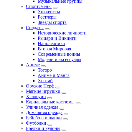
Музыкальные группы
Спортсмены
Хоккеисты
Рестлеры
Звезды спорта
Солдаты
Исторические личности
Рыцари и Викинги
Наполеоника
Вторая Мировая
Современные воины
Модели и аксессуары
Аниме
Тоторо
Аниме и Манга
Хентай
Оружие Нерф
Мягкие игрушки
Хэллоуин
Карнавальные костюмы
Уличная одежда
Домашняя одежда
Бейсболки шапки
Футболки
Брелки и кулоны