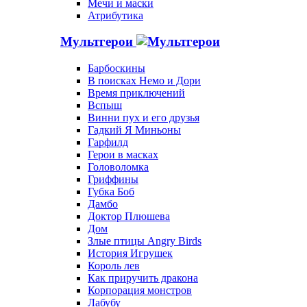
Мечи и маски
Атрибутика
Мультгерои
Барбоскины
В поисках Немо и Дори
Время приключений
Вспыш
Винни пух и его друзья
Гадкий Я Миньоны
Гарфилд
Герои в масках
Головоломка
Гриффины
Губка Боб
Дамбо
Доктор Плюшева
Дом
Злые птицы Angry Birds
История Игрушек
Король лев
Как приручить дракона
Корпорация монстров
Лабубу