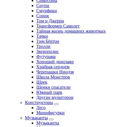
Симпсоны
Снупи
Смурфики
Соник
Том и Джерри
Трансформер Самолет
Тайная жизнь домашних животных
Тачки
Тим Бёртон
Тролли
Зверополис
Футурама
Хороший динозавр
Храбрая сердцем
Черепашки Ниндзя
Школа Монстров
Шрек
Щенки спасатели
Южный парк
Другие мультгерои
Конструкторы
Лего
Минифигурки
Музыканты
Музыканты