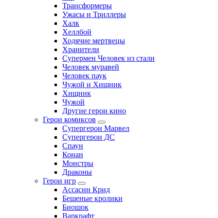
Трансформеры
Ужасы и Триллеры
Халк
Хеллбой
Ходячие мертвецы
Хранители
Супермен Человек из стали
Человек муравей
Человек паук
Чужой и Хищник
Хищник
Чужой
Другие герои кино
Герои комиксов
Супергерои Марвел
Супергерои ДС
Спаун
Конан
Монстры
Драконы
Герои игр
Ассасин Крид
Бешеные кролики
Биошок
Варкрафт