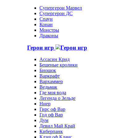
Супергерои Марвел
Супергерои ДС
Спаун
Конан
Монстры
Драконы
Герои игр
Ассасин Крид
Бешеные кролики
Биошок
Варкрафт
Вархаммер
Ведьмак
Где моя вода
Легенда о Зельде
Ниер
Гирс оф Вар
Год оф Вар
Дум
Девил Май Край
Киберпанк
Клэш оф Кланс