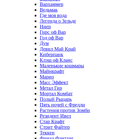
Вархаммер
Ведьмак
Где моя вода
Легенда о Зельде
Ниер
Гирс оф Вар
Год оф Вар
Дум
Девил Май Край
Киберпанк
Клэш оф Кланс
Маленькие кошмары
Майнкрафт
Марио
Масс Эффект
Метал Гир
Мортал Комбат
Полый Рыцарь
Пять ночей с Фредди
Растения против Зомби
Резидент Ивел
Стар Крафт
Стрит Файтер
Теккен
Финал Фэнтази