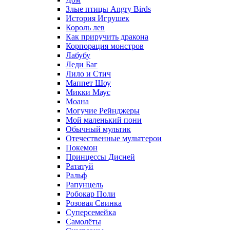
Злые птицы Angry Birds
История Игрушек
Король лев
Как приручить дракона
Корпорация монстров
Лабубу
Леди Баг
Лило и Стич
Маппет Шоу
Микки Маус
Моана
Могучие Рейнджеры
Мой маленький пони
Обычный мультик
Отечественные мультгерои
Покемон
Принцессы Дисней
Рататуй
Ральф
Рапунцель
Робокар Поли
Розовая Свинка
Суперсемейка
Самолёты