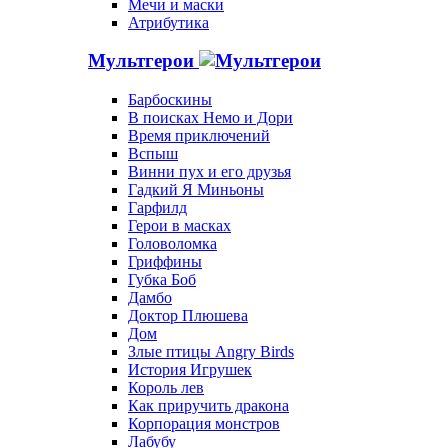
Мечи и маски
Атрибутика
Мультгерои
Барбоскины
В поисках Немо и Дори
Время приключений
Вспыш
Винни пух и его друзья
Гадкий Я Миньоны
Гарфилд
Герои в масках
Головоломка
Гриффины
Губка Боб
Дамбо
Доктор Плюшева
Дом
Злые птицы Angry Birds
История Игрушек
Король лев
Как приручить дракона
Корпорация монстров
Лабубу