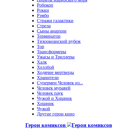
Робокоп
Рокки
Рэмбо
Стражи галактики
Стрела
Сыны анархии
Терминатор
Тихоокеанский рубеж
Тор
Трансформеры
Ужасы и Триллеры
Халк
Хеллбой
Ходячие мертвецы
Хранители
Супермен Человек из...
Человек муравей
Человек паук
Чужой и Хищник
Хищник
Чужой
Другие герои кино
Герои комиксов