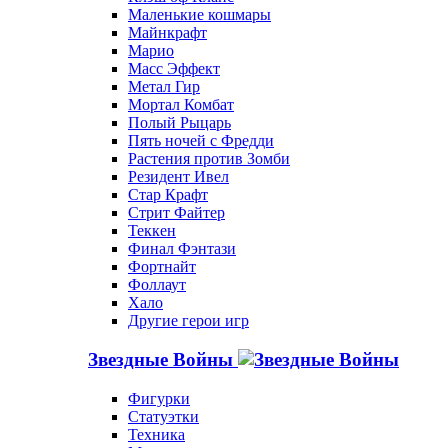
Маленькие кошмары
Майнкрафт
Марио
Масс Эффект
Метал Гир
Мортал Комбат
Полый Рыцарь
Пять ночей с Фредди
Растения против Зомби
Резидент Ивел
Стар Крафт
Стрит Файтер
Теккен
Финал Фэнтази
Фортнайт
Фоллаут
Хало
Другие герои игр
Звездные Войны
Фигурки
Статуэтки
Техника