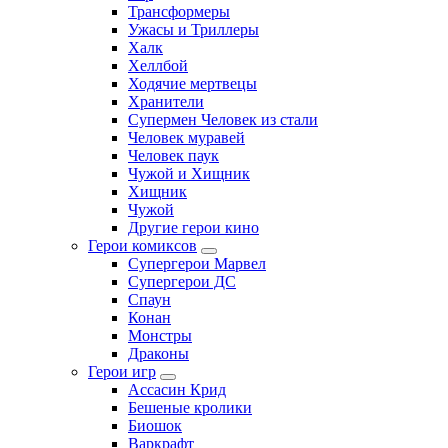
Трансформеры
Ужасы и Триллеры
Халк
Хеллбой
Ходячие мертвецы
Хранители
Супермен Человек из стали
Человек муравей
Человек паук
Чужой и Хищник
Хищник
Чужой
Другие герои кино
Герои комиксов
Супергерои Марвел
Супергерои ДС
Спаун
Конан
Монстры
Драконы
Герои игр
Ассасин Крид
Бешеные кролики
Биошок
Варкрафт