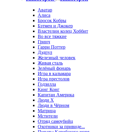
Аватар
Алиса
Бросок Кобры
Бэтмен и Джокер
Властелин колец Хоббит
Во все тяжкие
Гринч
Гарри Поттер
Дэдпул
Железный человек
Живая сталь
Зелёный фонарь
Игра в кальмара
Игра престолов
Годзилла
Кинг Конг
Капитан Америка
Люди X
Люди в Чёрном
Матрица
Мстители
Отряд самоубийц
Охотники за привиде...
Пираты Карибского моря