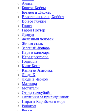
Алиса
Бросок Кобры
Бэтмен и Джокер
Властелин колец Хоббит
Во все тяжкие
Гринч
Гарри Поттер
Дэдпул
Железный человек
Живая сталь
Зелёный фонарь
Игра в кальмара
Игра престолов
Годзилла
Кинг Конг
Капитан Америка
Люди X
Люди в Чёрном
Матрица
Мстители
Отряд самоубийц
Охотники за привидениями
Пираты Карибского моря
Робокоп
Рокки