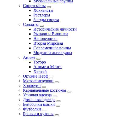
Музыкальные группы
Спортсмены
Хоккеисты
Рестлеры
Звезды спорта
Солдаты
Исторические личности
Рыцари и Викинги
Наполеоника
Вторая Мировая
Современные воины
Модели и аксессуары
Аниме
Тоторо
Аниме и Манга
Хентай
Оружие Нерф
Мягкие игрушки
Хэллоуин
Карнавальные костюмы
Уличная одежда
Домашняя одежда
Бейсболки шапки
Футболки
Брелки и кулоны