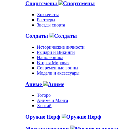
Спортсмены
Хоккеисты
Рестлеры
Звезды спорта
Солдаты
Исторические личности
Рыцари и Викинги
Наполеоника
Вторая Мировая
Современные воины
Модели и аксессуары
Аниме
Тоторо
Аниме и Манга
Хентай
Оружие Нерф
Мягкие игрушки