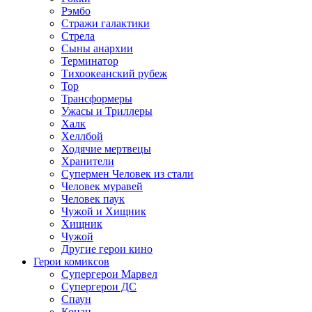
Рэмбо
Стражи галактики
Стрела
Сыны анархии
Терминатор
Тихоокеанский рубеж
Тор
Трансформеры
Ужасы и Триллеры
Халк
Хеллбой
Ходячие мертвецы
Хранители
Супермен Человек из стали
Человек муравей
Человек паук
Чужой и Хищник
Хищник
Чужой
Другие герои кино
Герои комиксов
Супергерои Марвел
Супергерои ДС
Спаун
Конан