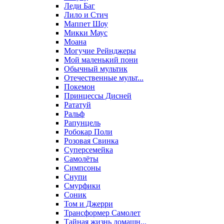
Леди Баг
Лило и Стич
Маппет Шоу
Микки Маус
Моана
Могучие Рейнджеры
Мой маленький пони
Обычный мультик
Отечественные мульт...
Покемон
Принцессы Дисней
Рататуй
Ральф
Рапунцель
Робокар Поли
Розовая Свинка
Суперсемейка
Самолёты
Симпсоны
Снупи
Смурфики
Соник
Том и Джерри
Трансформер Самолет
Тайная жизнь домашн...