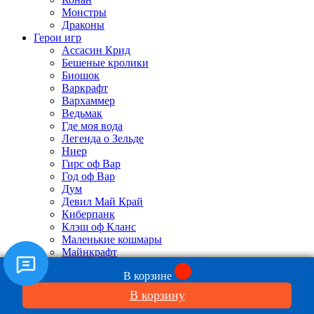
Монстры
Драконы
Герои игр
Ассасин Крид
Бешеные кролики
Биошок
Варкрафт
Вархаммер
Ведьмак
Где моя вода
Легенда о Зельде
Ниер
Гирс оф Вар
Год оф Вар
Дум
Девил Май Край
Киберпанк
Клэш оф Кланс
Маленькие кошмары
Майнкрафт
Марио
В корзине
Масс Эффект
Метал Гир
В корзину
Мортал Комбат