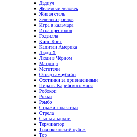
Дэдпул
Железный человек
Живая сталь
Зелёный фонарь
Игра в кальмара
Игра престолов
Годзилла
Кинг Конг
Капитан Америка
Люди X
Люди в Чёрном
Матрица
Мстители
Отряд самоубийц
Охотники за привидениями
Пираты Карибского моря
Робокоп
Рокки
Рэмбо
Стражи галактики
Стрела
Сыны анархии
Терминатор
Тихоокеанский рубеж
Тор