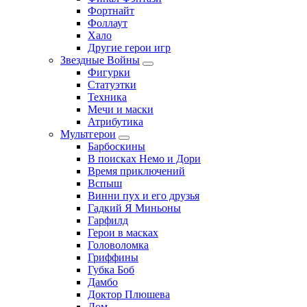
Фортнайт
Фоллаут
Хало
Другие герои игр
Звездные Войны
Фигурки
Статуэтки
Техника
Мечи и маски
Атрибутика
Мультгерои
Барбоскины
В поисках Немо и Дори
Время приключений
Вспыш
Винни пух и его друзья
Гадкий Я Миньоны
Гарфилд
Герои в масках
Головоломка
Гриффины
Губка Боб
Дамбо
Доктор Плюшева
Дом