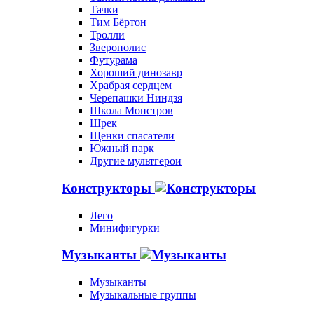
Тачки
Тим Бёртон
Тролли
Зверополис
Футурама
Хороший динозавр
Храбрая сердцем
Черепашки Ниндзя
Школа Монстров
Шрек
Щенки спасатели
Южный парк
Другие мультгерои
Конструкторы
Лего
Минифигурки
Музыканты
Музыканты
Музыкальные группы