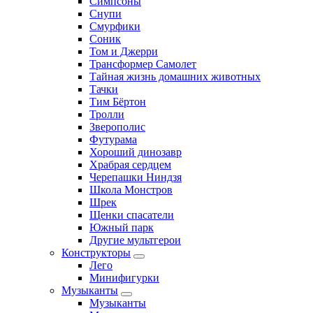
Симпсоны
Снупи
Смурфики
Соник
Том и Джерри
Трансформер Самолет
Тайная жизнь домашних животных
Тачки
Тим Бёртон
Тролли
Зверополис
Футурама
Хороший динозавр
Храбрая сердцем
Черепашки Ниндзя
Школа Монстров
Шрек
Щенки спасатели
Южный парк
Другие мультгерои
Конструкторы
Лего
Минифигурки
Музыканты
Музыканты