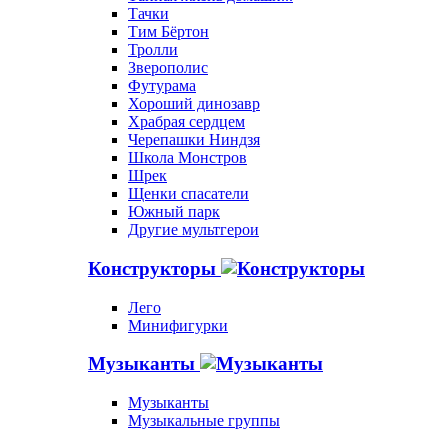
Тачки
Тим Бёртон
Тролли
Зверополис
Футурама
Хороший динозавр
Храбрая сердцем
Черепашки Ниндзя
Школа Монстров
Шрек
Щенки спасатели
Южный парк
Другие мультгерои
Конструкторы
Лего
Минифигурки
Музыканты
Музыканты
Музыкальные группы