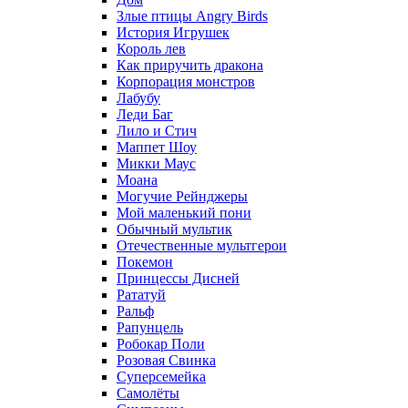
Злые птицы Angry Birds
История Игрушек
Король лев
Как приручить дракона
Корпорация монстров
Лабубу
Леди Баг
Лило и Стич
Маппет Шоу
Микки Маус
Моана
Могучие Рейнджеры
Мой маленький пони
Обычный мультик
Отечественные мультгерои
Покемон
Принцессы Дисней
Рататуй
Ральф
Рапунцель
Робокар Поли
Розовая Свинка
Суперсемейка
Самолёты