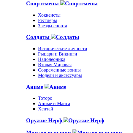
Спортсмены
Хоккеисты
Рестлеры
Звезды спорта
Солдаты
Исторические личности
Рыцари и Викинги
Наполеоника
Вторая Мировая
Современные воины
Модели и аксессуары
Аниме
Тоторо
Аниме и Манга
Хентай
Оружие Нерф
Мягкие игрушки