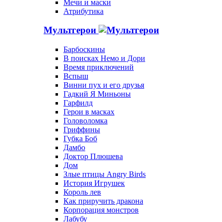
Мечи и маски
Атрибутика
Мультгерои
Барбоскины
В поисках Немо и Дори
Время приключений
Вспыш
Винни пух и его друзья
Гадкий Я Миньоны
Гарфилд
Герои в масках
Головоломка
Гриффины
Губка Боб
Дамбо
Доктор Плюшева
Дом
Злые птицы Angry Birds
История Игрушек
Король лев
Как приручить дракона
Корпорация монстров
Лабубу