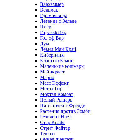
Вархаммер
Ведьмак
Где моя вода
Легенда о Зельде
Ниер
Гирс оф Вар
Год оф Вар
Дум
Девил Май Край
Киберпанк
Клэш оф Кланс
Маленькие кошмары
Майнкрафт
Марио
Масс Эффект
Метал Гир
Мортал Комбат
Полый Рыцарь
Пять ночей с Фредди
Растения против Зомби
Резидент Ивел
Стар Крафт
Стрит Файтер
Теккен
Финал Фэнтази