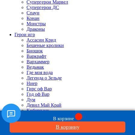
Супергерои Марвел
Супергерои ДС
Спаун
Конан
Монстры
Драконы
Герои игр
Ассасин Крид
Бешеные кролики
Биошок
Варкрафт
Вархаммер
Ведьмак
Где моя вода
Легенда о Зельде
Ниер
Гирс оф Вар
Год оф Вар
Дум
Девил Май Край
Киберпанк
Клэш оф Кланс
В корзине
Маленькие кошмары
В корзину
Майнкрафт
Марио