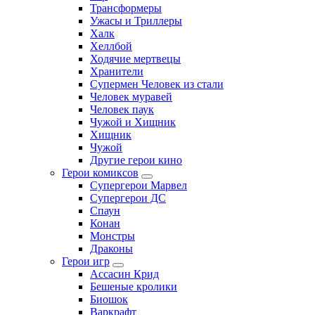
Трансформеры
Ужасы и Триллеры
Халк
Хеллбой
Ходячие мертвецы
Хранители
Супермен Человек из стали
Человек муравей
Человек паук
Чужой и Хищник
Хищник
Чужой
Другие герои кино
Герои комиксов
Супергерои Марвел
Супергерои ДС
Спаун
Конан
Монстры
Драконы
Герои игр
Ассасин Крид
Бешеные кролики
Биошок
Варкрафт