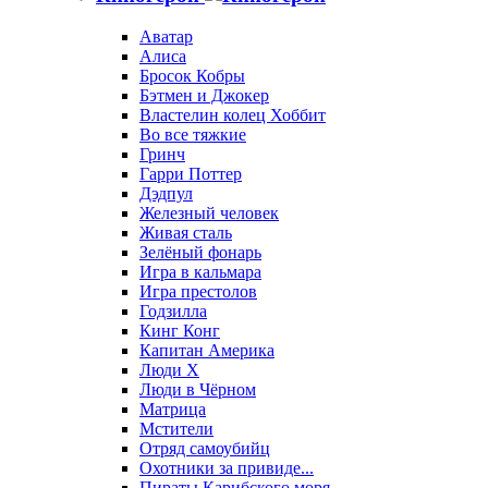
Аватар
Алиса
Бросок Кобры
Бэтмен и Джокер
Властелин колец Хоббит
Во все тяжкие
Гринч
Гарри Поттер
Дэдпул
Железный человек
Живая сталь
Зелёный фонарь
Игра в кальмара
Игра престолов
Годзилла
Кинг Конг
Капитан Америка
Люди X
Люди в Чёрном
Матрица
Мстители
Отряд самоубийц
Охотники за привиде...
Пираты Карибского моря