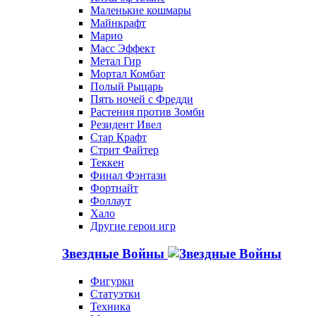
Маленькие кошмары
Майнкрафт
Марио
Масс Эффект
Метал Гир
Мортал Комбат
Полый Рыцарь
Пять ночей с Фредди
Растения против Зомби
Резидент Ивел
Стар Крафт
Стрит Файтер
Теккен
Финал Фэнтази
Фортнайт
Фоллаут
Хало
Другие герои игр
Звездные Войны
Фигурки
Статуэтки
Техника