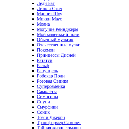
Леди Баг
Лило и Стич
Маппет Шоу
Микки Маус
Моана
Могучие Рейнджеры
Мой маленький пони
Обычный мультик
Отечественные мульт...
Покемон
Принцессы Дисней
Рататуй
Ральф
Рапунцель
Робокар Поли
Розовая Свинка
Суперсемейка
Самолёты
Симпсоны
Снупи
Смурфики
Соник
Том и Джерри
Трансформер Самолет
Тайная жизнь домашн...