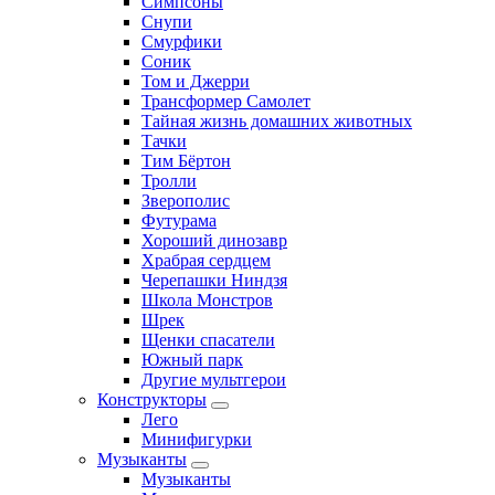
Симпсоны
Снупи
Смурфики
Соник
Том и Джерри
Трансформер Самолет
Тайная жизнь домашних животных
Тачки
Тим Бёртон
Тролли
Зверополис
Футурама
Хороший динозавр
Храбрая сердцем
Черепашки Ниндзя
Школа Монстров
Шрек
Щенки спасатели
Южный парк
Другие мультгерои
Конструкторы
Лего
Минифигурки
Музыканты
Музыканты