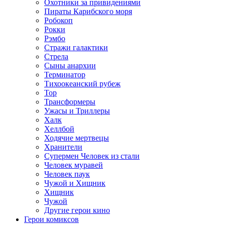
Охотники за привидениями
Пираты Карибского моря
Робокоп
Рокки
Рэмбо
Стражи галактики
Стрела
Сыны анархии
Терминатор
Тихоокеанский рубеж
Тор
Трансформеры
Ужасы и Триллеры
Халк
Хеллбой
Ходячие мертвецы
Хранители
Супермен Человек из стали
Человек муравей
Человек паук
Чужой и Хищник
Хищник
Чужой
Другие герои кино
Герои комиксов