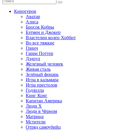
Киногерои
Аватар
Алиса
Бросок Кобры
Бэтмен и Джокер
Властелин колец Хоббит
Во все тяжкие
Гринч
Гарри Поттер
Дэдпул
Железный человек
Живая сталь
Зелёный фонарь
Игра в кальмара
Игра престолов
Годзилла
Кинг Конг
Капитан Америка
Люди X
Люди в Чёрном
Матрица
Мстители
Отряд самоубийц