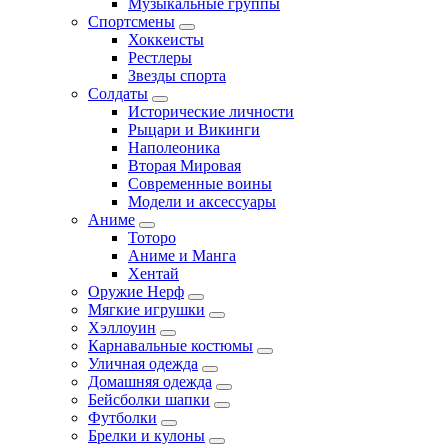
Музыкальные группы
Спортсмены
Хоккеисты
Рестлеры
Звезды спорта
Солдаты
Исторические личности
Рыцари и Викинги
Наполеоника
Вторая Мировая
Современные воины
Модели и аксессуары
Аниме
Тоторо
Аниме и Манга
Хентай
Оружие Нерф
Мягкие игрушки
Хэллоуин
Карнавальные костюмы
Уличная одежда
Домашняя одежда
Бейсболки шапки
Футболки
Брелки и кулоны