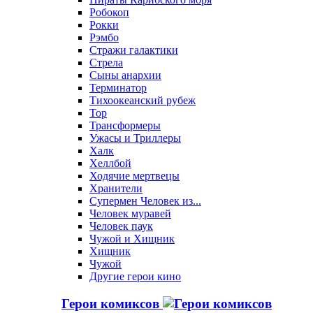
Робокоп
Рокки
Рэмбо
Стражи галактики
Стрела
Сыны анархии
Терминатор
Тихоокеанский рубеж
Тор
Трансформеры
Ужасы и Триллеры
Халк
Хеллбой
Ходячие мертвецы
Хранители
Супермен Человек из...
Человек муравей
Человек паук
Чужой и Хищник
Хищник
Чужой
Другие герои кино
Герои комиксов