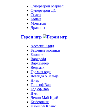
Супергерои Марвел
Супергерои ДС
Спаун
Конан
Монстры
Драконы
Герои игр
Ассасин Крид
Бешеные кролики
Биошок
Варкрафт
Вархаммер
Ведьмак
Где моя вода
Легенда о Зельде
Ниер
Гирс оф Вар
Год оф Вар
Дум
Девил Май Край
Киберпанк
Клэш оф Кланс