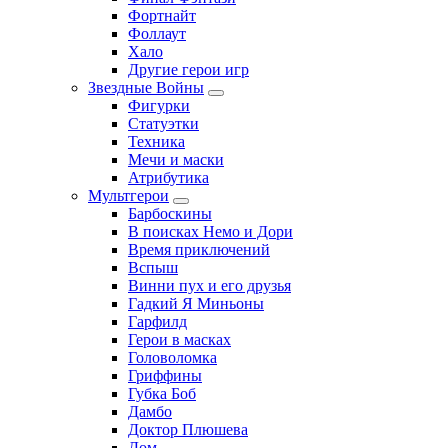
Фортнайт
Фоллаут
Хало
Другие герои игр
Звездные Войны
Фигурки
Статуэтки
Техника
Мечи и маски
Атрибутика
Мультгерои
Барбоскины
В поисках Немо и Дори
Время приключений
Вспыш
Винни пух и его друзья
Гадкий Я Миньоны
Гарфилд
Герои в масках
Головоломка
Гриффины
Губка Боб
Дамбо
Доктор Плюшева
Дом