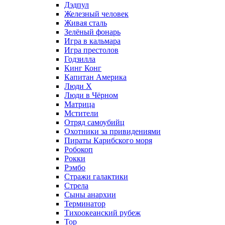
Дэдпул
Железный человек
Живая сталь
Зелёный фонарь
Игра в кальмара
Игра престолов
Годзилла
Кинг Конг
Капитан Америка
Люди X
Люди в Чёрном
Матрица
Мстители
Отряд самоубийц
Охотники за привидениями
Пираты Карибского моря
Робокоп
Рокки
Рэмбо
Стражи галактики
Стрела
Сыны анархии
Терминатор
Тихоокеанский рубеж
Тор