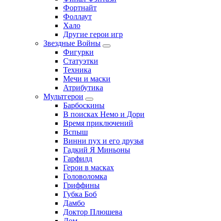
Фортнайт
Фоллаут
Хало
Другие герои игр
Звездные Войны
Фигурки
Статуэтки
Техника
Мечи и маски
Атрибутика
Мультгерои
Барбоскины
В поисках Немо и Дори
Время приключений
Вспыш
Винни пух и его друзья
Гадкий Я Миньоны
Гарфилд
Герои в масках
Головоломка
Гриффины
Губка Боб
Дамбо
Доктор Плюшева
Дом