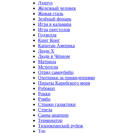
Дэдпул
Железный человек
Живая сталь
Зелёный фонарь
Игра в кальмара
Игра престолов
Годзилла
Кинг Конг
Капитан Америка
Люди X
Люди в Чёрном
Матрица
Мстители
Отряд самоубийц
Охотники за привидениями
Пираты Карибского моря
Робокоп
Рокки
Рэмбо
Стражи галактики
Стрела
Сыны анархии
Терминатор
Тихоокеанский рубеж
Тор