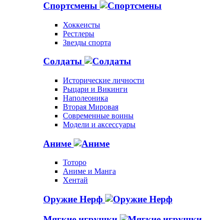
Спортсмены
Хоккеисты
Рестлеры
Звезды спорта
Солдаты
Исторические личности
Рыцари и Викинги
Наполеоника
Вторая Мировая
Современные воины
Модели и аксессуары
Аниме
Тоторо
Аниме и Манга
Хентай
Оружие Нерф
Мягкие игрушки