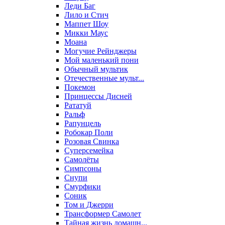
Леди Баг
Лило и Стич
Маппет Шоу
Микки Маус
Моана
Могучие Рейнджеры
Мой маленький пони
Обычный мультик
Отечественные мульт...
Покемон
Принцессы Дисней
Рататуй
Ральф
Рапунцель
Робокар Поли
Розовая Свинка
Суперсемейка
Самолёты
Симпсоны
Снупи
Смурфики
Соник
Том и Джерри
Трансформер Самолет
Тайная жизнь домашн...