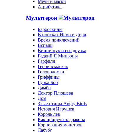
Мечи и маски
Атрибутика
Мультгерои
Барбоскины
В поисках Немо и Дори
Время приключений
Вспыш
Винни пух и его друзья
Гадкий Я Миньоны
Гарфилд
Герои в масках
Головоломка
Гриффины
Губка Боб
Дамбо
Доктор Плюшева
Дом
Злые птицы Angry Birds
История Игрушек
Король лев
Как приручить дракона
Корпорация монстров
Лабубу