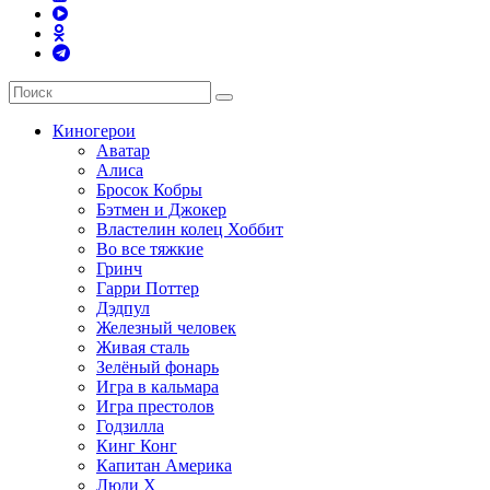
Киногерои
Аватар
Алиса
Бросок Кобры
Бэтмен и Джокер
Властелин колец Хоббит
Во все тяжкие
Гринч
Гарри Поттер
Дэдпул
Железный человек
Живая сталь
Зелёный фонарь
Игра в кальмара
Игра престолов
Годзилла
Кинг Конг
Капитан Америка
Люди X