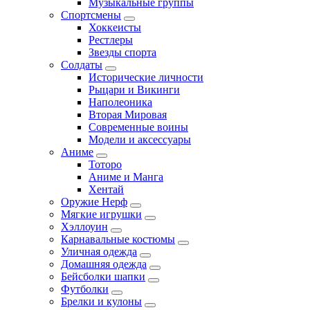
Музыкальные группы
Спортсмены
Хоккеисты
Рестлеры
Звезды спорта
Солдаты
Исторические личности
Рыцари и Викинги
Наполеоника
Вторая Мировая
Современные воины
Модели и аксессуары
Аниме
Тоторо
Аниме и Манга
Хентай
Оружие Нерф
Мягкие игрушки
Хэллоуин
Карнавальные костюмы
Уличная одежда
Домашняя одежда
Бейсболки шапки
Футболки
Брелки и кулоны