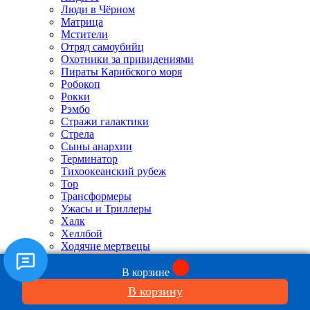
Люди в Чёрном
Матрица
Мстители
Отряд самоубийц
Охотники за привидениями
Пираты Карибского моря
Робокоп
Рокки
Рэмбо
Стражи галактики
Стрела
Сыны анархии
Терминатор
Тихоокеанский рубеж
Тор
Трансформеры
Ужасы и Триллеры
Халк
Хеллбой
Ходячие мертвецы
Хранители
Супермен Человек из стали
В корзине
Человек муравей
В корзину
Человек паук
Чужой и Хищник