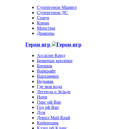
Супергерои Марвел
Супергерои ДС
Спаун
Конан
Монстры
Драконы
Герои игр
Ассасин Крид
Бешеные кролики
Биошок
Варкрафт
Вархаммер
Ведьмак
Где моя вода
Легенда о Зельде
Ниер
Гирс оф Вар
Год оф Вар
Дум
Девил Май Край
Киберпанк
Клэш оф Кланс