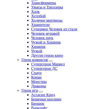
Трансформеры
Ужасы и Триллеры
Халк
Хеллбой
Ходячие мертвецы
Хранители
Супермен Человек из стали
Человек муравей
Человек паук
Чужой и Хищник
Хищник
Чужой
Другие герои кино
Герои комиксов
Супергерои Марвел
Супергерои ДС
Спаун
Конан
Монстры
Драконы
Герои игр
Ассасин Крид
Бешеные кролики
Биошок
Варкрафт