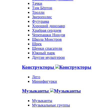
Тачки
Тим Бёртон
Тролли
Зверополис
Футурама
Хороший динозавр
Храбрая сердцем
Черепашки Ниндзя
Школа Монстров
Шрек
Щенки спасатели
Южный парк
Другие мультгерои
Конструкторы
Лего
Минифигурки
Музыканты
Музыканты
Музыкальные группы