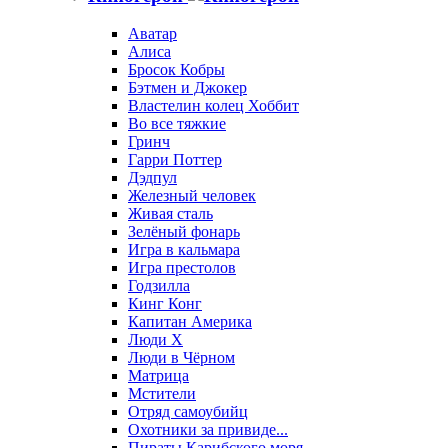
Аватар
Алиса
Бросок Кобры
Бэтмен и Джокер
Властелин колец Хоббит
Во все тяжкие
Гринч
Гарри Поттер
Дэдпул
Железный человек
Живая сталь
Зелёный фонарь
Игра в кальмара
Игра престолов
Годзилла
Кинг Конг
Капитан Америка
Люди X
Люди в Чёрном
Матрица
Мстители
Отряд самоубийц
Охотники за привиде...
Пираты Карибского моря