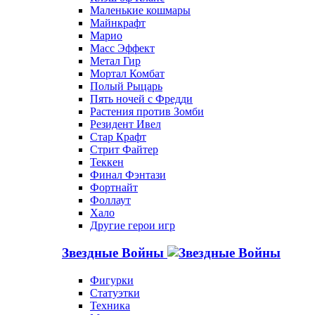
Маленькие кошмары
Майнкрафт
Марио
Масс Эффект
Метал Гир
Мортал Комбат
Полый Рыцарь
Пять ночей с Фредди
Растения против Зомби
Резидент Ивел
Стар Крафт
Стрит Файтер
Теккен
Финал Фэнтази
Фортнайт
Фоллаут
Хало
Другие герои игр
Звездные Войны
Фигурки
Статуэтки
Техника