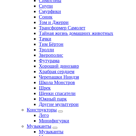
Симпсоны
Снупи
Смурфики
Соник
Том и Джерри
Трансформер Самолет
Тайная жизнь домашних животных
Тачки
Тим Бёртон
Тролли
Зверополис
Футурама
Хороший динозавр
Храбрая сердцем
Черепашки Ниндзя
Школа Монстров
Шрек
Щенки спасатели
Южный парк
Другие мультгерои
Конструкторы
Лего
Минифигурки
Музыканты
Музыканты