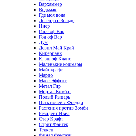
Вархаммер
Ведьмак
Где моя вода
Легенда о Зельде
Ниер
Гирс оф Вар
Год оф Вар
Дум
Девил Май Край
Киберпанк
Клэш оф Кланс
Маленькие кошмары
Майнкрафт
Марио
Масс Эффект
Метал Гир
Мортал Комбат
Полый Рыцарь
Пять ночей с Фредди
Растения против Зомби
Резидент Ивел
Стар Крафт
Стрит Файтер
Теккен
Финал Фэнтази