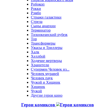
Робокоп
Рокки
Рэмбо
Стражи галактики
Стрела
Сыны анархии
Терминатор
Тихоокеанский рубеж
Тор
Трансформеры
Ужасы и Триллеры
Халк
Хеллбой
Ходячие мертвецы
Хранители
Супермен Человек из...
Человек муравей
Человек паук
Чужой и Хищник
Хищник
Чужой
Другие герои кино
Герои комиксов