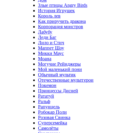
Злые птицы Angry Birds
История Игрушек
Король лев
Как приручить дракона
Корпорация монстров
Лабубу
Леди Баг
Лило и Стич
Маппет Шоу
Микки Маус
Моана
Могучие Рейнджеры
Мой маленький пони
Обычный мультик
Отечественные мультгерои
Покемон
Принцессы Дисней
Рататуй
Ральф
Рапунцель
Робокар Поли
Розовая Свинка
Суперсемейка
Самолёты