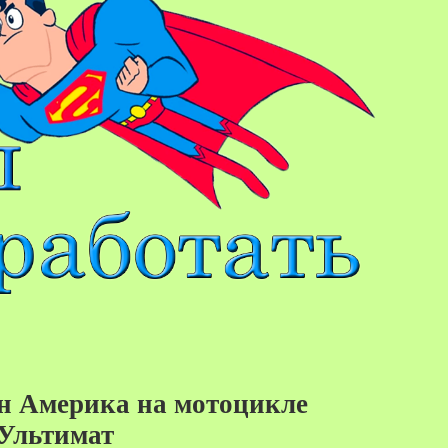
н Америка на мотоцикле
25%
Ультимат