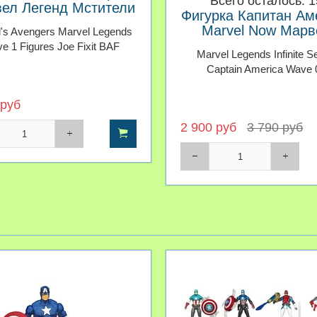
Всего осталось: 1
ел Легенд Мстители
Фигурка Капитан Ам
 Фиксит BAF Серия
Marvel Now Марв
's Avengers Marvel Legends
01
Легенд Первый Мст
e 1 Figures Joe Fixit BAF
Marvel Legends Infinite S
Другая война сери
Captain America Wave 
 руб
2 900 руб
3 790 руб