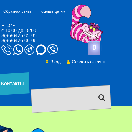
Обратная связь
Помощь детям
ВТ-СБ
с 10:00 до 18:00
8(968)425-05-05
8(968)426-06-06
0
Вход
Создать аккаунт
Контакты