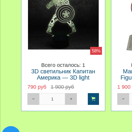
58%
Всего осталось: 1
3D светильник Капитан
Mar
Америка — 3D light
Figu
Captain America
790 руб
1 900 руб
1 900