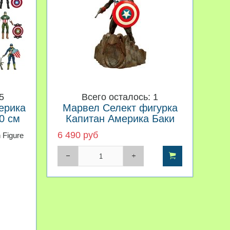
5
Всего осталось: 1
ерика
Марвел Селект фигурка
0 см
Капитан Америка Баки
Барнс — Marvel Select
6 490 руб
 Figure
Captain America Bucky
Barnes