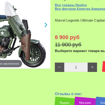
Все товары Hasbro
Все фигурки Капитан Америк
Marvel Legends Ultimate Captia
8 900 руб
11 900 руб
Выберите вариант товара в
ля увеличения
Наведите д
Отзывы о нас:
Яндекс
Магазин
Go