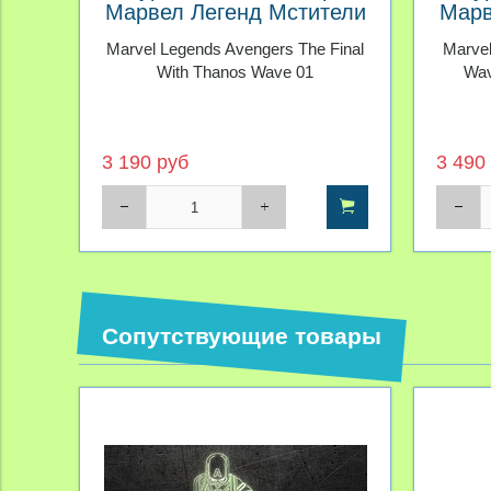
Марвел Легенд Мстители
Марв
Финал Серия 01
Джо
Marvel Legends Avengers The Final
Marvel
With Thanos Wave 01
Wav
3 190 руб
3 490
Сопутствующие товары