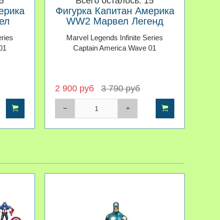
5
Всего осталось: 15
ерика
Фигурка Капитан Америка
ел
WW2 Марвел Легенд
итель
Первый Мститель Другая
eries
Marvel Legends Infinite Series
я 01
война серия 01
01
Captain America Wave 01
2 900 руб
3 790 руб