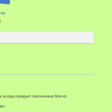
сти
к всегда порадует поклонников Marvel.
ары.