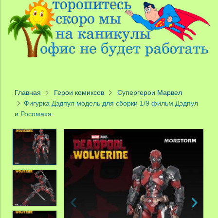
Главная
Герои комиксов
Супергерои Марвел
Фигурка Дэдпул модель для сборки 1/9 фильм Дэдпул
и Росомаха