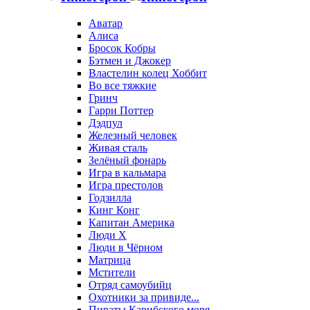
Аватар
Алиса
Бросок Кобры
Бэтмен и Джокер
Властелин колец Хоббит
Во все тяжкие
Гринч
Гарри Поттер
Дэдпул
Железный человек
Живая сталь
Зелёный фонарь
Игра в кальмара
Игра престолов
Годзилла
Кинг Конг
Капитан Америка
Люди X
Люди в Чёрном
Матрица
Мстители
Отряд самоубийц
Охотники за привиде...
Пираты Карибского моря