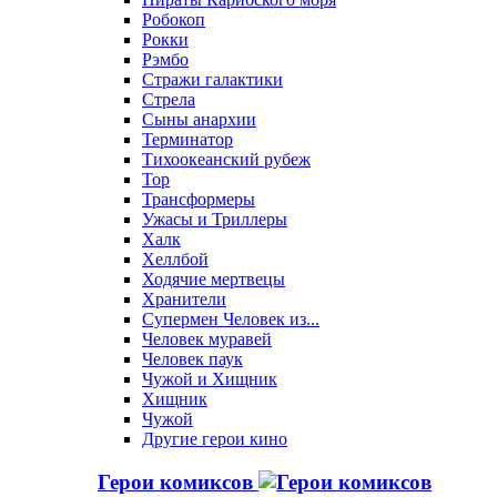
Робокоп
Рокки
Рэмбо
Стражи галактики
Стрела
Сыны анархии
Терминатор
Тихоокеанский рубеж
Тор
Трансформеры
Ужасы и Триллеры
Халк
Хеллбой
Ходячие мертвецы
Хранители
Супермен Человек из...
Человек муравей
Человек паук
Чужой и Хищник
Хищник
Чужой
Другие герои кино
Герои комиксов