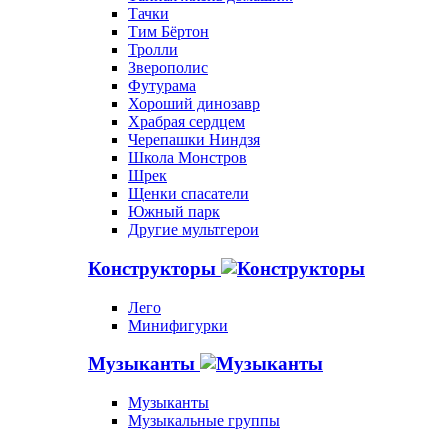
Тачки
Тим Бёртон
Тролли
Зверополис
Футурама
Хороший динозавр
Храбрая сердцем
Черепашки Ниндзя
Школа Монстров
Шрек
Щенки спасатели
Южный парк
Другие мультгерои
Конструкторы
Лего
Минифигурки
Музыканты
Музыканты
Музыкальные группы