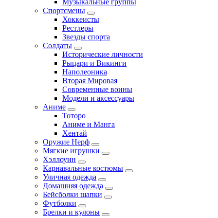
Музыкальные группы
Спортсмены
Хоккеисты
Рестлеры
Звезды спорта
Солдаты
Исторические личности
Рыцари и Викинги
Наполеоника
Вторая Мировая
Современные воины
Модели и аксессуары
Аниме
Тоторо
Аниме и Манга
Хентай
Оружие Нерф
Мягкие игрушки
Хэллоуин
Карнавальные костюмы
Уличная одежда
Домашняя одежда
Бейсболки шапки
Футболки
Брелки и кулоны