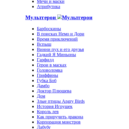
Мечи и маски
Атрибутика
Мультгерои
Барбоскины
В поисках Немо и Дори
Время приключений
Вспыш
Винни пух и его друзья
Гадкий Я Миньоны
Гарфилд
Герои в масках
Головоломка
Гриффины
Губка Боб
Дамбо
Доктор Плюшева
Дом
Злые птицы Angry Birds
История Игрушек
Король лев
Как приручить дракона
Корпорация монстров
Лабубу