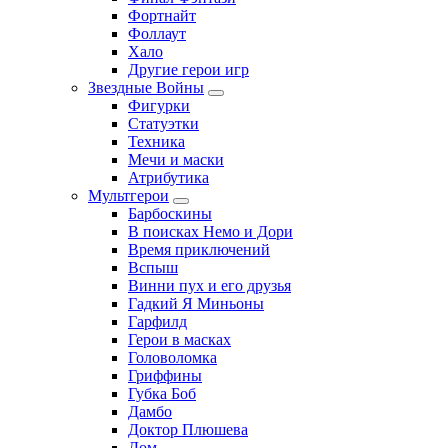
Фортнайт
Фоллаут
Хало
Другие герои игр
Звездные Войны
Фигурки
Статуэтки
Техника
Мечи и маски
Атрибутика
Мультгерои
Барбоскины
В поисках Немо и Дори
Время приключений
Вспыш
Винни пух и его друзья
Гадкий Я Миньоны
Гарфилд
Герои в масках
Головоломка
Гриффины
Губка Боб
Дамбо
Доктор Плюшева
Дом