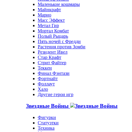
Маленькие кошмары
Майнкрафт
Марио
Масс Эффект
Метал Гир
Мортал Комбат
Полый Рыцарь
Пять ночей с Фредди
Растения против Зомби
Резидент Ивел
Стар Крафт
Стрит Файтер
Теккен
Финал Фэнтази
Фортнайт
Фоллаут
Хало
Другие герои игр
Звездные Войны
Фигурки
Статуэтки
Техника