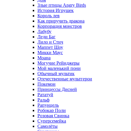
Злые птицы Angry Birds
История Игрушек
Король лев
Как приручить дракона
Корпорация монстров
Лабубу
Леди Баг
Лило и Стич
Маппет Шоу
Микки Маус
Моана
Могучие Рейнджеры
Мой маленький пони
Обычный мультик
Отечественные мультгерои
Покемон
Принцессы Дисней
Рататуй
Ральф
Рапунцель
Робокар Поли
Розовая Свинка
Суперсемейка
Самолёты