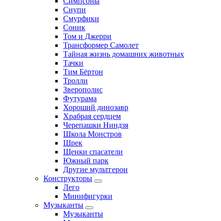
Симпсоны
Снупи
Смурфики
Соник
Том и Джерри
Трансформер Самолет
Тайная жизнь домашних животных
Тачки
Тим Бёртон
Тролли
Зверополис
Футурама
Хороший динозавр
Храбрая сердцем
Черепашки Ниндзя
Школа Монстров
Шрек
Щенки спасатели
Южный парк
Другие мультгерои
Конструкторы
Лего
Минифигурки
Музыканты
Музыканты