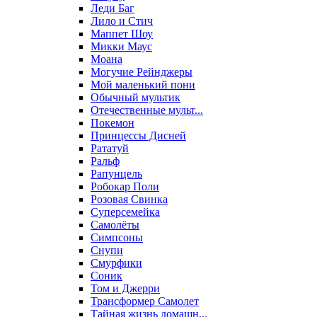
Леди Баг
Лило и Стич
Маппет Шоу
Микки Маус
Моана
Могучие Рейнджеры
Мой маленький пони
Обычный мультик
Отечественные мульт...
Покемон
Принцессы Дисней
Рататуй
Ральф
Рапунцель
Робокар Поли
Розовая Свинка
Суперсемейка
Самолёты
Симпсоны
Снупи
Смурфики
Соник
Том и Джерри
Трансформер Самолет
Тайная жизнь домашн...