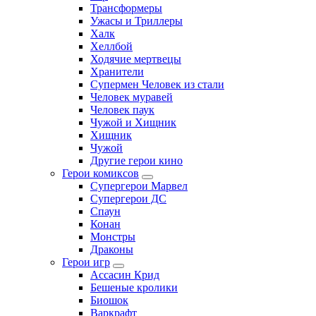
Трансформеры
Ужасы и Триллеры
Халк
Хеллбой
Ходячие мертвецы
Хранители
Супермен Человек из стали
Человек муравей
Человек паук
Чужой и Хищник
Хищник
Чужой
Другие герои кино
Герои комиксов
Супергерои Марвел
Супергерои ДС
Спаун
Конан
Монстры
Драконы
Герои игр
Ассасин Крид
Бешеные кролики
Биошок
Варкрафт