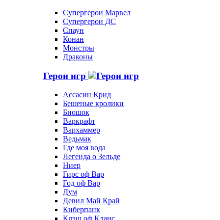
Супергерои Марвел
Супергерои ДС
Спаун
Конан
Монстры
Драконы
Герои игр
Ассасин Крид
Бешеные кролики
Биошок
Варкрафт
Вархаммер
Ведьмак
Где моя вода
Легенда о Зельде
Ниер
Гирс оф Вар
Год оф Вар
Дум
Девил Май Край
Киберпанк
Клэш оф Кланс