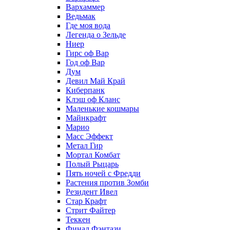
Вархаммер
Ведьмак
Где моя вода
Легенда о Зельде
Ниер
Гирс оф Вар
Год оф Вар
Дум
Девил Май Край
Киберпанк
Клэш оф Кланс
Маленькие кошмары
Майнкрафт
Марио
Масс Эффект
Метал Гир
Мортал Комбат
Полый Рыцарь
Пять ночей с Фредди
Растения против Зомби
Резидент Ивел
Стар Крафт
Стрит Файтер
Теккен
Финал Фэнтази