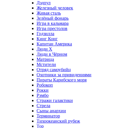
Дэдпул
Железный человек
Живая сталь
Зелёный фонарь
Игра в кальмара
Игра престолов
Годзилла
Кинг Конг
Капитан Америка
Люди X
Люди в Чёрном
Матрица
Мстители
Отряд самоубийц
Охотники за привидениями
Пираты Карибского моря
Робокоп
Рокки
Рэмбо
Стражи галактики
Стрела
Сыны анархии
Терминатор
Тихоокеанский рубеж
Тор