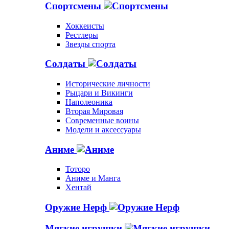
Спортсмены
Хоккеисты
Рестлеры
Звезды спорта
Солдаты
Исторические личности
Рыцари и Викинги
Наполеоника
Вторая Мировая
Современные воины
Модели и аксессуары
Аниме
Тоторо
Аниме и Манга
Хентай
Оружие Нерф
Мягкие игрушки