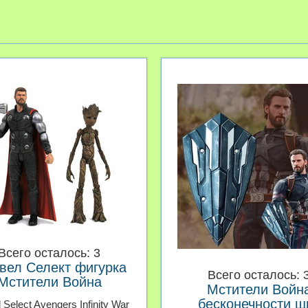
Всего осталось: 3
вел Селект фигурка
Всего осталось: 
Мстители Война
Мстители Войн
онечности Тор и Грут
бесконечности щ
 Select Avengers Infinity War