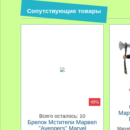
Сопутствующие товары
49%
Мар
Всего осталось: 10
Брелок Мстители Марвел
беск
"Avengers" Marvel
Marvel