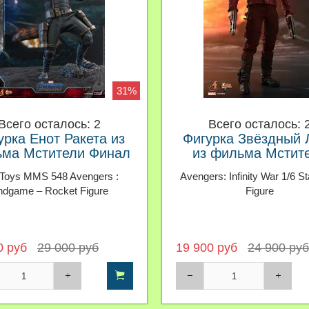
31%
Всего осталось: 2
Всего осталось: 
урка Енот Ракета из
Фигурка Звёздный 
ма Мстители Финал
из фильма Мстит
1:6
Война бесконечност
 Toys MMS 548 Avengers :
Avengers: Infinity War 1/6 St
ndgame – Rocket Figure
Figure
0 руб
29 000 руб
19 900 руб
24 900 руб