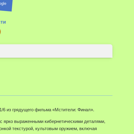
ogle
сти
Наведите д
1/6 из грядущего фильма «Мстители: Финал».
 с ярко выраженными кибернетическими деталями,
нкой текстурой, культовым оружием, включая