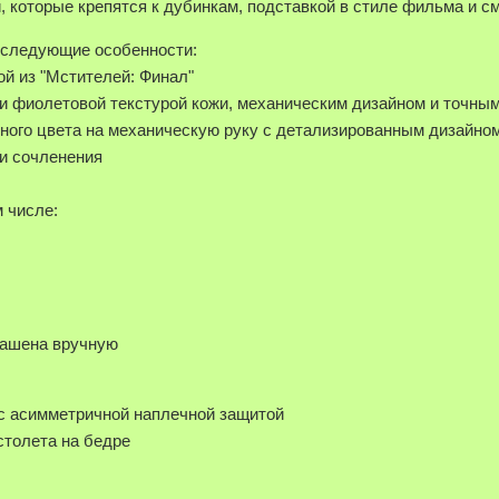
 которые крепятся к дубинкам, подставкой в стиле фильма и с
т следующие особенности:
ой из "Мстителей: Финал"
й и фиолетовой текстурой кожи, механическим дизайном и точн
ного цвета на механическую руку с детализированным дизайно
ми сочленения
м числе:
рашена вручную
 с асимметричной наплечной защитой
столета на бедре