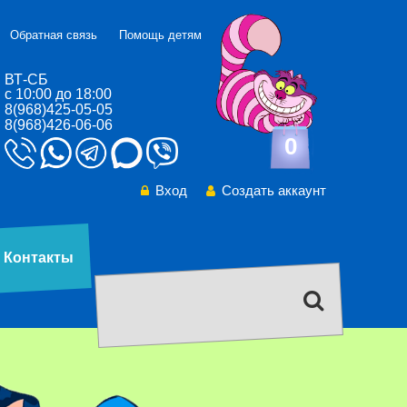
Обратная связь
Помощь детям
ВТ-СБ
с 10:00 до 18:00
8(968)425-05-05
8(968)426-06-06
0
Вход
Создать аккаунт
Контакты