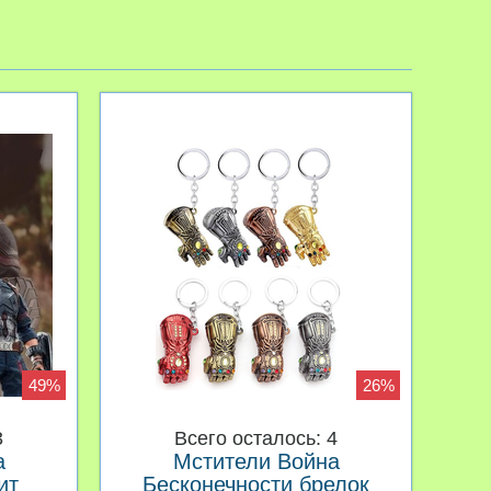
49%
26%
3
Всего осталось: 4
а
Мстители Война
ит
Бесконечности брелок