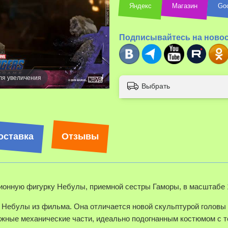
Яндекс
Магазин
Go
Подписывайтесь на ново
ля увеличения
Выбрать
оставка
Отзывы
ионную фигурку Небулы, приемной сестры Гаморы, в масштабе 
ю Небулы из фильма. Она отличается новой скульптурой головы
ные механические части, идеально подогнанным костюмом с то