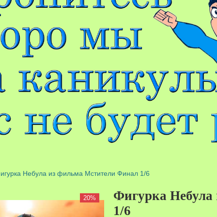
игурка Небула из фильма Мстители Финал 1/6
Фигурка Небула
20%
1/6