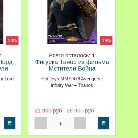
20%
19%
2
Всего осталось: 1
Лорд
Фигурка Танос из фильма
ели
Мстители Война
и 1/6
Бесконечности 1/6
ar Lord
Hot Toys MMS 479 Avengers :
Infinity War – Thanos
21 900 руб
26 900 руб