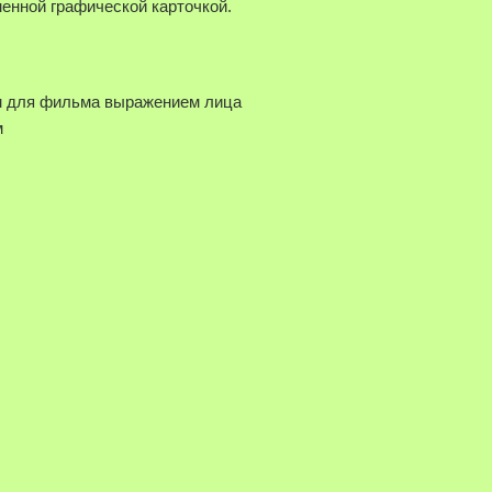
менной графической карточкой.
ым для фильма выражением лица
м