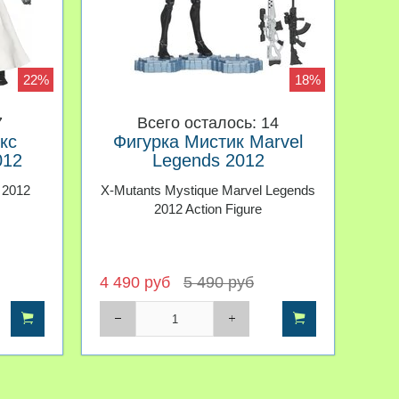
22%
18%
7
Всего осталось: 14
кс
Фигурка Мистик Marvel
012
Legends 2012
 2012
X-Mutants Mystique Marvel Legends
2012 Action Figure
4 490 руб
5 490 руб