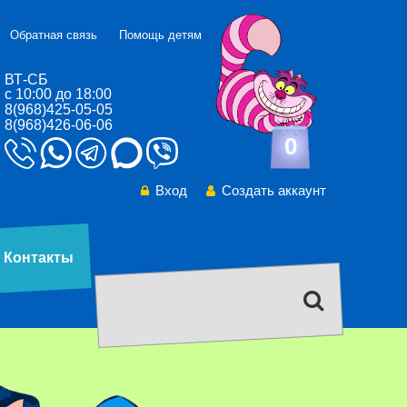
Обратная связь
Помощь детям
ВТ-СБ
с 10:00 до 18:00
8(968)425-05-05
8(968)426-06-06
0
Вход
Создать аккаунт
Контакты