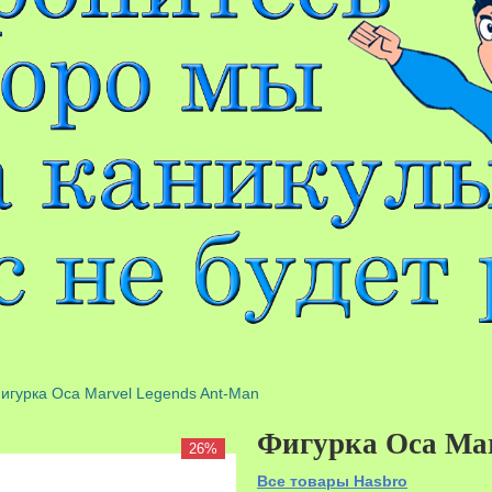
игурка Оса Marvel Legends Ant-Man
Фигурка Оса Mar
26%
Все товары Hasbro