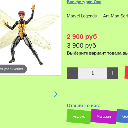
Все фигурки Оса
Marvel Legends — Ant-Man Seri
2 900 руб
3 900 руб
Выберите вариант товара в
ля увеличения
Отзывы о нас:
Наведите д
Яндекс
Магазин
Go