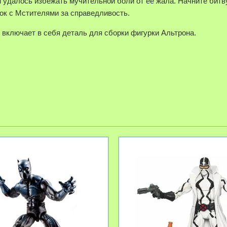
 удалось избежать мучительной боли от её жала. Начните битву
бок с Мстителями за справедливость.
включает в себя деталь для сборки фигурки Альтрона.