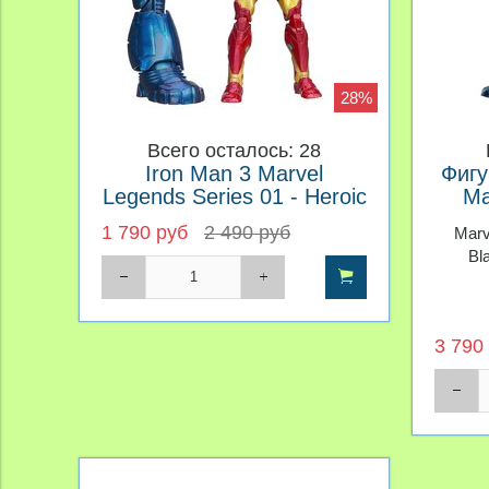
28%
Всего осталось: 28
Iron Man 3 Marvel
Фигу
Legends Series 01 - Heroic
Ma
Age Iron Man
1 790 руб
2 490 руб
Marv
Bl
3 790