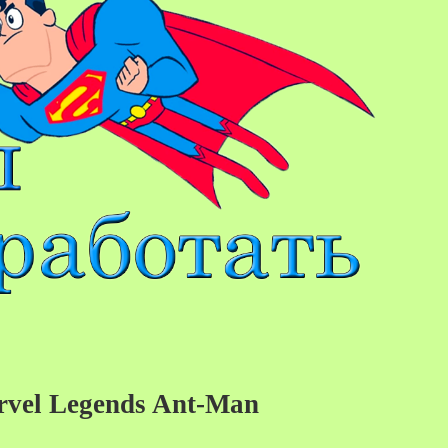
vel Legends Ant-Man
26%