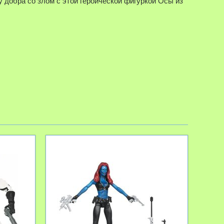
 добра со злом с этой героической фигуркой Осы из