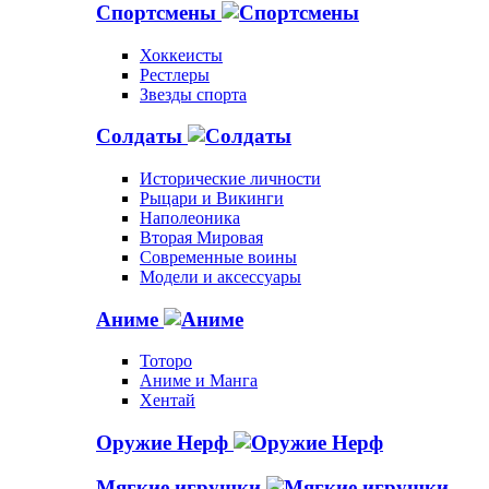
Спортсмены
Хоккеисты
Рестлеры
Звезды спорта
Солдаты
Исторические личности
Рыцари и Викинги
Наполеоника
Вторая Мировая
Современные воины
Модели и аксессуары
Аниме
Тоторо
Аниме и Манга
Хентай
Оружие Нерф
Мягкие игрушки