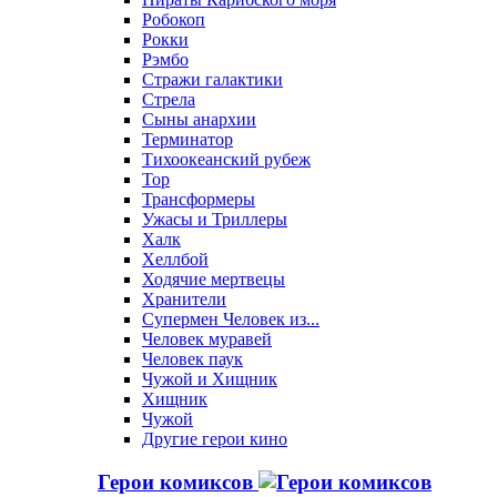
Робокоп
Рокки
Рэмбо
Стражи галактики
Стрела
Сыны анархии
Терминатор
Тихоокеанский рубеж
Тор
Трансформеры
Ужасы и Триллеры
Халк
Хеллбой
Ходячие мертвецы
Хранители
Супермен Человек из...
Человек муравей
Человек паук
Чужой и Хищник
Хищник
Чужой
Другие герои кино
Герои комиксов