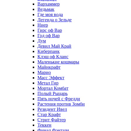
Вархаммер
Ведьмак
Где моя вода
Легенда о Зельде
Ниер
Гирс оф Вар
Год оф Вар
Дум
Девил Май Край
Киберпанк
Клэш оф Кланс
Маленькие кошмары
Майнкрафт
Марио
Масс Эффект
Метал Гир
Мортал Комбат
Полый Рыцарь
Пять ночей с Фредди
Растения против Зомби
Резидент Ивел
Стар Крафт
Стрит Файтер
Теккен
Финал Фэнтази