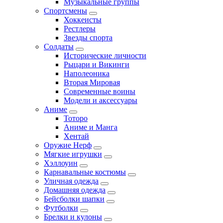
Музыкальные группы
Спортсмены
Хоккеисты
Рестлеры
Звезды спорта
Солдаты
Исторические личности
Рыцари и Викинги
Наполеоника
Вторая Мировая
Современные воины
Модели и аксессуары
Аниме
Тоторо
Аниме и Манга
Хентай
Оружие Нерф
Мягкие игрушки
Хэллоуин
Карнавальные костюмы
Уличная одежда
Домашняя одежда
Бейсболки шапки
Футболки
Брелки и кулоны