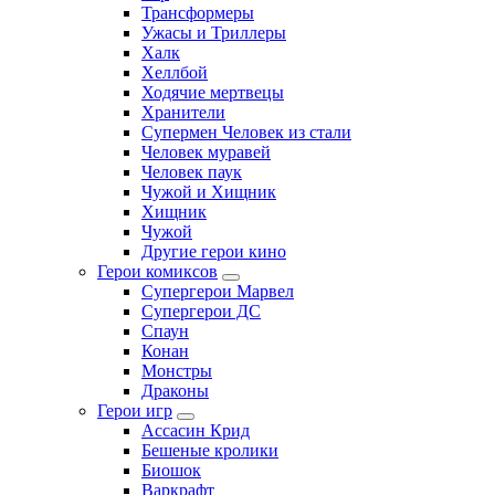
Трансформеры
Ужасы и Триллеры
Халк
Хеллбой
Ходячие мертвецы
Хранители
Супермен Человек из стали
Человек муравей
Человек паук
Чужой и Хищник
Хищник
Чужой
Другие герои кино
Герои комиксов
Супергерои Марвел
Супергерои ДС
Спаун
Конан
Монстры
Драконы
Герои игр
Ассасин Крид
Бешеные кролики
Биошок
Варкрафт