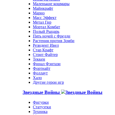
Маленькие кошмары
Майнкрафт
Марио
Масс Эффект
Метал Гир
Мортал Комбат
Полый Рыцарь
Пять ночей с Фредди
Растения против Зомби
Резидент Ивел
Стар Крафт
Стрит Файтер
Теккен
Финал Фэнтази
Фортнайт
Фоллаут
Хало
Другие герои игр
Звездные Войны
Фигурки
Статуэтки
Техника