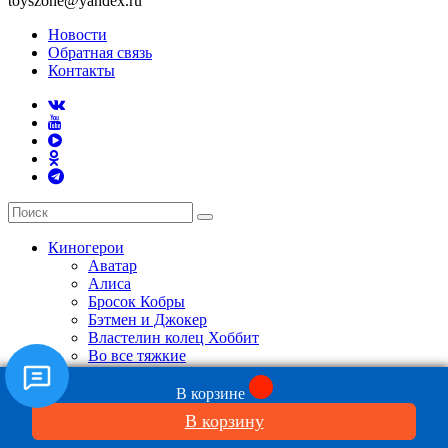
toyszone@yandex.ru
Новости
Обратная связь
Контакты
Киногерои
Аватар
Алиса
Бросок Кобры
Бэтмен и Джокер
Властелин колец Хоббит
Во все тяжкие
Гринч
Гарри Поттер
В корзине
Дэдпул
В корзину
Железный человек
Живая сталь