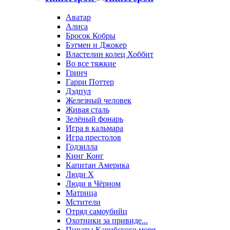
Аватар
Алиса
Бросок Кобры
Бэтмен и Джокер
Властелин колец Хоббит
Во все тяжкие
Гринч
Гарри Поттер
Дэдпул
Железный человек
Живая сталь
Зелёный фонарь
Игра в кальмара
Игра престолов
Годзилла
Кинг Конг
Капитан Америка
Люди X
Люди в Чёрном
Матрица
Мстители
Отряд самоубийц
Охотники за привиде...
Пираты Карибского моря