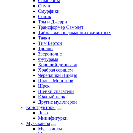
Симпсоны
Снупи
Смурфики
Соник
Том и Джерри
Трансформер Самолет
Тайная жизнь домашних животных
Тачки
Тим Бёртон
Тролли
Зверополис
Футурама
Хороший динозавр
Храбрая сердцем
Черепашки Ниндзя
Школа Монстров
Шрек
Щенки спасатели
Южный парк
Другие мультгерои
Конструкторы
Лего
Минифигурки
Музыканты
Музыканты