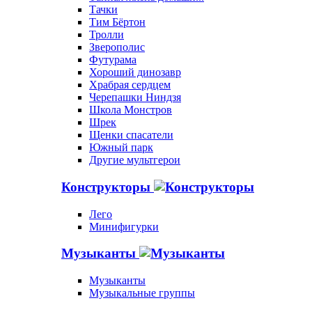
Тачки
Тим Бёртон
Тролли
Зверополис
Футурама
Хороший динозавр
Храбрая сердцем
Черепашки Ниндзя
Школа Монстров
Шрек
Щенки спасатели
Южный парк
Другие мультгерои
Конструкторы
Лего
Минифигурки
Музыканты
Музыканты
Музыкальные группы