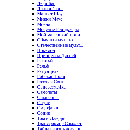
Леди Баг
Лило и Стич
Маппет Шоу
Микки Маус
Моана
Могучие Рейнджеры
Мой маленький пони
Обычный мультик
Отечественные мульт...
Покемон
Принцессы Дисней
Рататуй
Ральф
Рапунцель
Робокар Поли
Розовая Свинка
Суперсемейка
Самолёты
Симпсоны
Снупи
Смурфики
Соник
Том и Джерри
Трансформер Самолет
Тайная жизнь домашн...