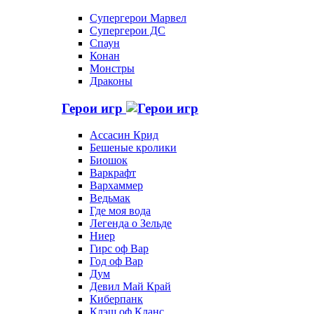
Супергерои Марвел
Супергерои ДС
Спаун
Конан
Монстры
Драконы
Герои игр
Ассасин Крид
Бешеные кролики
Биошок
Варкрафт
Вархаммер
Ведьмак
Где моя вода
Легенда о Зельде
Ниер
Гирс оф Вар
Год оф Вар
Дум
Девил Май Край
Киберпанк
Клэш оф Кланс