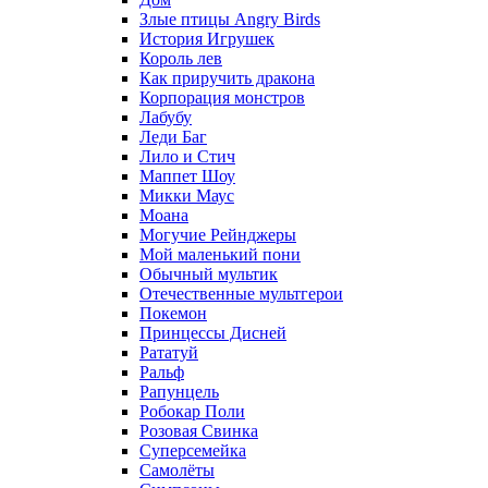
Злые птицы Angry Birds
История Игрушек
Король лев
Как приручить дракона
Корпорация монстров
Лабубу
Леди Баг
Лило и Стич
Маппет Шоу
Микки Маус
Моана
Могучие Рейнджеры
Мой маленький пони
Обычный мультик
Отечественные мультгерои
Покемон
Принцессы Дисней
Рататуй
Ральф
Рапунцель
Робокар Поли
Розовая Свинка
Суперсемейка
Самолёты