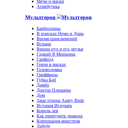
Мечи и маски
Атрибутика
Мультгерои
Барбоскины
В поисках Немо и Дори
Время приключений
Вспыш
Винни пух и его друзья
Гадкий Я Миньоны
Гарфилд
Герои в масках
Головоломка
Гриффины
Губка Боб
Дамбо
Доктор Плюшева
Дом
Злые птицы Angry Birds
История Игрушек
Король лев
Как приручить дракона
Корпорация монстров
Лабубу