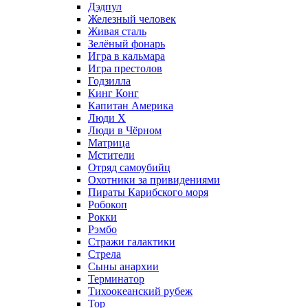
Дэдпул
Железный человек
Живая сталь
Зелёный фонарь
Игра в кальмара
Игра престолов
Годзилла
Кинг Конг
Капитан Америка
Люди X
Люди в Чёрном
Матрица
Мстители
Отряд самоубийц
Охотники за привидениями
Пираты Карибского моря
Робокоп
Рокки
Рэмбо
Стражи галактики
Стрела
Сыны анархии
Терминатор
Тихоокеанский рубеж
Тор