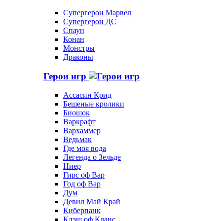
Супергерои Марвел
Супергерои ДС
Спаун
Конан
Монстры
Драконы
Герои игр
Ассасин Крид
Бешеные кролики
Биошок
Варкрафт
Вархаммер
Ведьмак
Где моя вода
Легенда о Зельде
Ниер
Гирс оф Вар
Год оф Вар
Дум
Девил Май Край
Киберпанк
Клэш оф Кланс