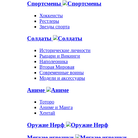
Спортсмены
Хоккеисты
Рестлеры
Звезды спорта
Солдаты
Исторические личности
Рыцари и Викинги
Наполеоника
Вторая Мировая
Современные воины
Модели и аксессуары
Аниме
Тоторо
Аниме и Манга
Хентай
Оружие Нерф
Мягкие игрушки