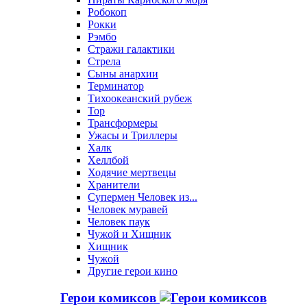
Робокоп
Рокки
Рэмбо
Стражи галактики
Стрела
Сыны анархии
Терминатор
Тихоокеанский рубеж
Тор
Трансформеры
Ужасы и Триллеры
Халк
Хеллбой
Ходячие мертвецы
Хранители
Супермен Человек из...
Человек муравей
Человек паук
Чужой и Хищник
Хищник
Чужой
Другие герои кино
Герои комиксов