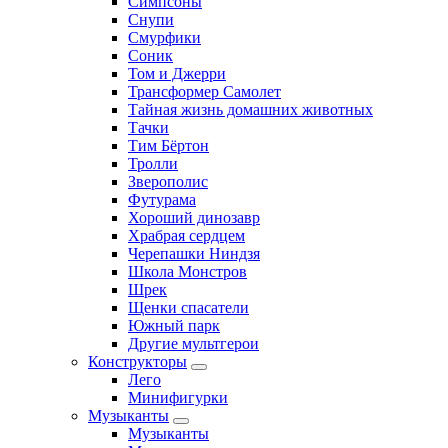
Симпсоны
Снупи
Смурфики
Соник
Том и Джерри
Трансформер Самолет
Тайная жизнь домашних животных
Тачки
Тим Бёртон
Тролли
Зверополис
Футурама
Хороший динозавр
Храбрая сердцем
Черепашки Ниндзя
Школа Монстров
Шрек
Щенки спасатели
Южный парк
Другие мультгерои
Конструкторы
Лего
Минифигурки
Музыканты
Музыканты