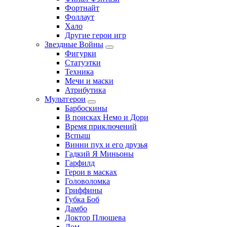
Фортнайт
Фоллаут
Хало
Другие герои игр
Звездные Войны
Фигурки
Статуэтки
Техника
Мечи и маски
Атрибутика
Мультгерои
Барбоскины
В поисках Немо и Дори
Время приключений
Вспыш
Винни пух и его друзья
Гадкий Я Миньоны
Гарфилд
Герои в масках
Головоломка
Гриффины
Губка Боб
Дамбо
Доктор Плюшева
Дом