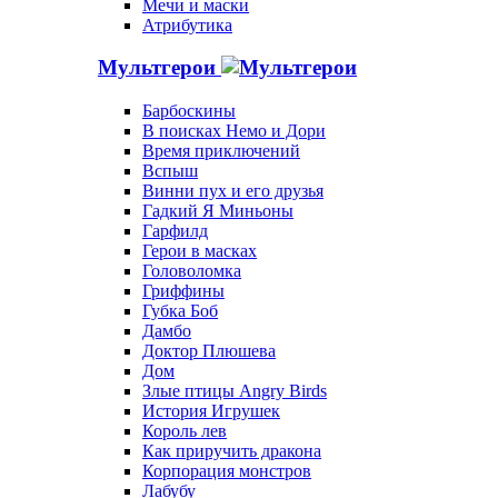
Мечи и маски
Атрибутика
Мультгерои
Барбоскины
В поисках Немо и Дори
Время приключений
Вспыш
Винни пух и его друзья
Гадкий Я Миньоны
Гарфилд
Герои в масках
Головоломка
Гриффины
Губка Боб
Дамбо
Доктор Плюшева
Дом
Злые птицы Angry Birds
История Игрушек
Король лев
Как приручить дракона
Корпорация монстров
Лабубу