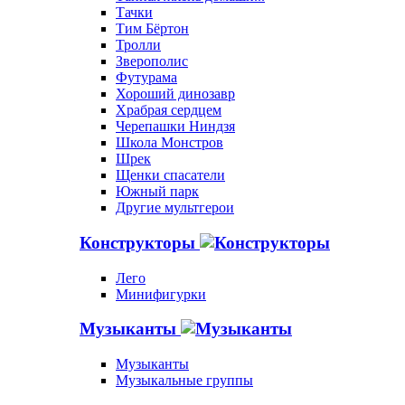
Тачки
Тим Бёртон
Тролли
Зверополис
Футурама
Хороший динозавр
Храбрая сердцем
Черепашки Ниндзя
Школа Монстров
Шрек
Щенки спасатели
Южный парк
Другие мультгерои
Конструкторы
Лего
Минифигурки
Музыканты
Музыканты
Музыкальные группы