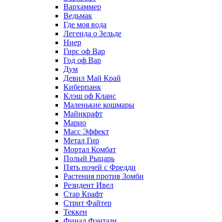
Вархаммер
Ведьмак
Где моя вода
Легенда о Зельде
Ниер
Гирс оф Вар
Год оф Вар
Дум
Девил Май Край
Киберпанк
Клэш оф Кланс
Маленькие кошмары
Майнкрафт
Марио
Масс Эффект
Метал Гир
Мортал Комбат
Полый Рыцарь
Пять ночей с Фредди
Растения против Зомби
Резидент Ивел
Стар Крафт
Стрит Файтер
Теккен
Финал Фэнтази