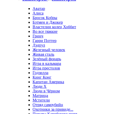
Аватар
Алиса
Бросок Кобры
Бэтмен и Джокер
Властелин колец Хоббит
Во все тяжкие
Гринч
Гарри Поттер
Дэдпул
Железный человек
Живая сталь
Зелёный фонарь
Игра в кальмара
Игра престолов
Годзилла
Кинг Конг
Капитан Америка
Люди X
Люди в Чёрном
Матрица
Мстители
Отряд самоубийц
Охотники за привиде...
Пираты Карибского моря