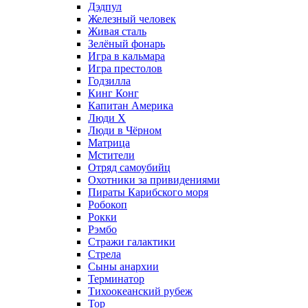
Дэдпул
Железный человек
Живая сталь
Зелёный фонарь
Игра в кальмара
Игра престолов
Годзилла
Кинг Конг
Капитан Америка
Люди X
Люди в Чёрном
Матрица
Мстители
Отряд самоубийц
Охотники за привидениями
Пираты Карибского моря
Робокоп
Рокки
Рэмбо
Стражи галактики
Стрела
Сыны анархии
Терминатор
Тихоокеанский рубеж
Тор