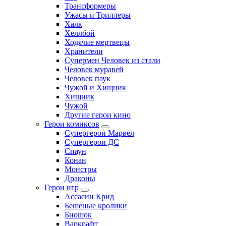
Трансформеры
Ужасы и Триллеры
Халк
Хеллбой
Ходячие мертвецы
Хранители
Супермен Человек из стали
Человек муравей
Человек паук
Чужой и Хищник
Хищник
Чужой
Другие герои кино
Герои комиксов
Супергерои Марвел
Супергерои ДС
Спаун
Конан
Монстры
Драконы
Герои игр
Ассасин Крид
Бешеные кролики
Биошок
Варкрафт