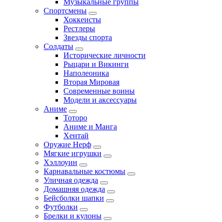
Музыкальные группы
Спортсмены
Хоккеисты
Рестлеры
Звезды спорта
Солдаты
Исторические личности
Рыцари и Викинги
Наполеоника
Вторая Мировая
Современные воины
Модели и аксессуары
Аниме
Тоторо
Аниме и Манга
Хентай
Оружие Нерф
Мягкие игрушки
Хэллоуин
Карнавальные костюмы
Уличная одежда
Домашняя одежда
Бейсболки шапки
Футболки
Брелки и кулоны