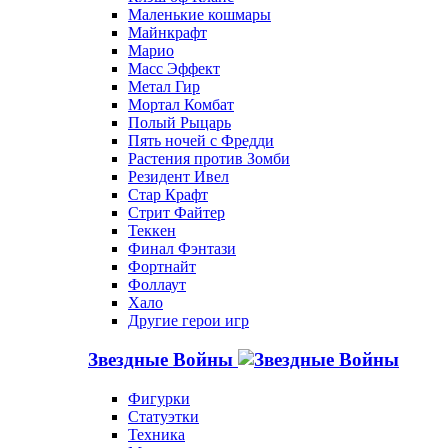
Маленькие кошмары
Майнкрафт
Марио
Масс Эффект
Метал Гир
Мортал Комбат
Полый Рыцарь
Пять ночей с Фредди
Растения против Зомби
Резидент Ивел
Стар Крафт
Стрит Файтер
Теккен
Финал Фэнтази
Фортнайт
Фоллаут
Хало
Другие герои игр
Звездные Войны
Фигурки
Статуэтки
Техника