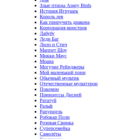
Злые птицы Angry Birds
История Игрушек
Король лев
Как приручить дракона
Корпорация монстров
Лабубу
Леди Баг
Лило и Стич
Маппет Шоу
Микки Маус
Моана
Могучие Рейнджеры
Мой маленький пони
Обычный мультик
Отечественные мультгерои
Покемон
Принцессы Дисней
Рататуй
Ральф
Рапунцель
Робокар Поли
Розовая Свинка
Суперсемейка
Самолёты