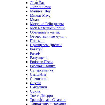
Леди Баг
Лило и Стич
Маппет Шоу
Микки Маус
Моана
Могучие Рейнджеры
Мой маленький пони
Обычный мультик
Отечественные мульт...
Покемон
Принцессы Дисней
Рататуй
Ральф
Рапунцель
Робокар Поли
Розовая Свинка
Суперсемейка
Самолёты
Симпсоны
Снупи
Смурфики
Соник
Том и Джерри
Трансформер Самолет
Тайная жизнь домашн...