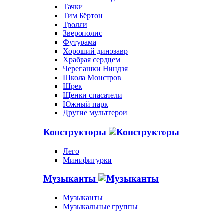
Тачки
Тим Бёртон
Тролли
Зверополис
Футурама
Хороший динозавр
Храбрая сердцем
Черепашки Ниндзя
Школа Монстров
Шрек
Щенки спасатели
Южный парк
Другие мультгерои
Конструкторы
Лего
Минифигурки
Музыканты
Музыканты
Музыкальные группы