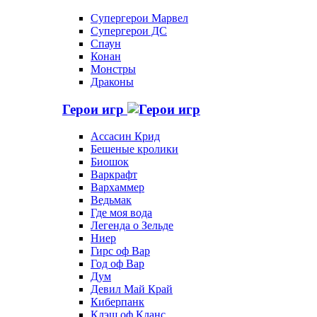
Супергерои Марвел
Супергерои ДС
Спаун
Конан
Монстры
Драконы
Герои игр
Ассасин Крид
Бешеные кролики
Биошок
Варкрафт
Вархаммер
Ведьмак
Где моя вода
Легенда о Зельде
Ниер
Гирс оф Вар
Год оф Вар
Дум
Девил Май Край
Киберпанк
Клэш оф Кланс