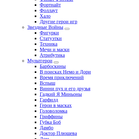
Фортнайт
Фоллаут
Хало
Другие герои игр
Звездные Войны
Фигурки
Статуэтки
Техника
Мечи и маски
Атрибутика
Мультгерои
Барбоскины
В поисках Немо и Дори
Время приключений
Вспыш
Винни пух и его друзья
Гадкий Я Миньоны
Гарфилд
Герои в масках
Головоломка
Гриффины
Губка Боб
Дамбо
Доктор Плюшева
Дом