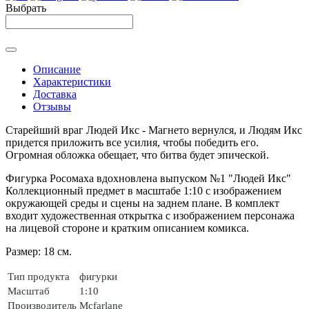
Выбрать
Описание
Характеристики
Доставка
Отзывы
Старейший
враг
Людей
Икс
- Магнето
вернулся
,
и
Людям
Икс
придется
приложить
все
усилия,
чтобы
победить
его
.
Огромная
обложка
обещает
,
что
битва
будет
эпической
.
Фигурка Росомаха вдохновлена
выпуском
№
1
"
Людей
Икс
"
Коллекционный
предмет в
масштабе
1
:
10
с
изображением
окружающей
среды
и
сцены
на
заднем
плане. В комплект
входит
художественная
открытка
с
изображением
персонажа
на
лицевой
стороне
и
кратким
описанием
комикса.
Размер: 18 см.
Тип продукта
фигурки
Масштаб
1:10
Производитель
Mcfarlane