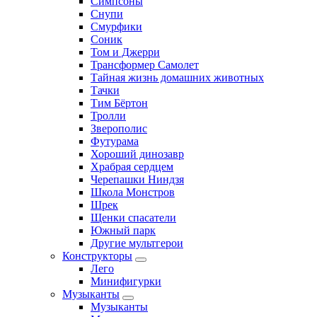
Симпсоны
Снупи
Смурфики
Соник
Том и Джерри
Трансформер Самолет
Тайная жизнь домашних животных
Тачки
Тим Бёртон
Тролли
Зверополис
Футурама
Хороший динозавр
Храбрая сердцем
Черепашки Ниндзя
Школа Монстров
Шрек
Щенки спасатели
Южный парк
Другие мультгерои
Конструкторы
Лего
Минифигурки
Музыканты
Музыканты