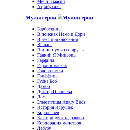
Мечи и маски
Атрибутика
Мультгерои
Барбоскины
В поисках Немо и Дори
Время приключений
Вспыш
Винни пух и его друзья
Гадкий Я Миньоны
Гарфилд
Герои в масках
Головоломка
Гриффины
Губка Боб
Дамбо
Доктор Плюшева
Дом
Злые птицы Angry Birds
История Игрушек
Король лев
Как приручить дракона
Корпорация монстров
Лабубу