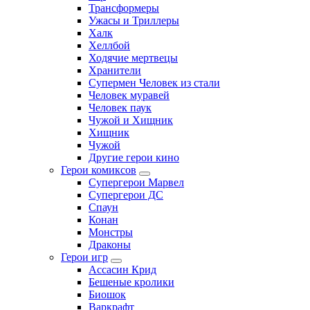
Трансформеры
Ужасы и Триллеры
Халк
Хеллбой
Ходячие мертвецы
Хранители
Супермен Человек из стали
Человек муравей
Человек паук
Чужой и Хищник
Хищник
Чужой
Другие герои кино
Герои комиксов
Супергерои Марвел
Супергерои ДС
Спаун
Конан
Монстры
Драконы
Герои игр
Ассасин Крид
Бешеные кролики
Биошок
Варкрафт