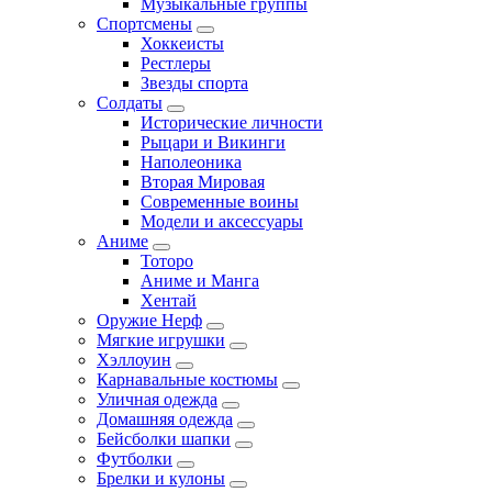
Музыкальные группы
Спортсмены
Хоккеисты
Рестлеры
Звезды спорта
Солдаты
Исторические личности
Рыцари и Викинги
Наполеоника
Вторая Мировая
Современные воины
Модели и аксессуары
Аниме
Тоторо
Аниме и Манга
Хентай
Оружие Нерф
Мягкие игрушки
Хэллоуин
Карнавальные костюмы
Уличная одежда
Домашняя одежда
Бейсболки шапки
Футболки
Брелки и кулоны