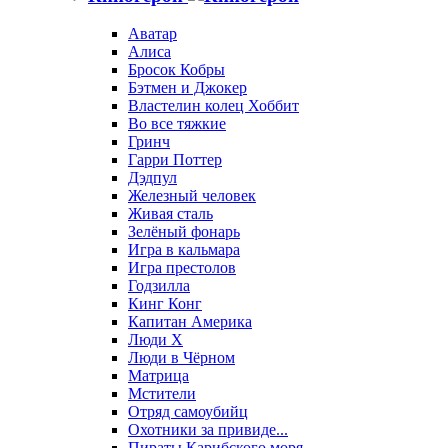
Аватар
Алиса
Бросок Кобры
Бэтмен и Джокер
Властелин колец Хоббит
Во все тяжкие
Гринч
Гарри Поттер
Дэдпул
Железный человек
Живая сталь
Зелёный фонарь
Игра в кальмара
Игра престолов
Годзилла
Кинг Конг
Капитан Америка
Люди X
Люди в Чёрном
Матрица
Мстители
Отряд самоубийц
Охотники за привиде...
Пираты Карибского моря