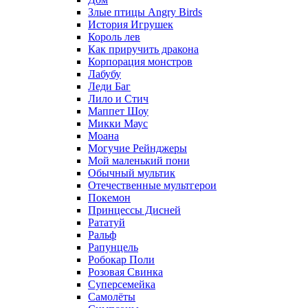
Злые птицы Angry Birds
История Игрушек
Король лев
Как приручить дракона
Корпорация монстров
Лабубу
Леди Баг
Лило и Стич
Маппет Шоу
Микки Маус
Моана
Могучие Рейнджеры
Мой маленький пони
Обычный мультик
Отечественные мультгерои
Покемон
Принцессы Дисней
Рататуй
Ральф
Рапунцель
Робокар Поли
Розовая Свинка
Суперсемейка
Самолёты