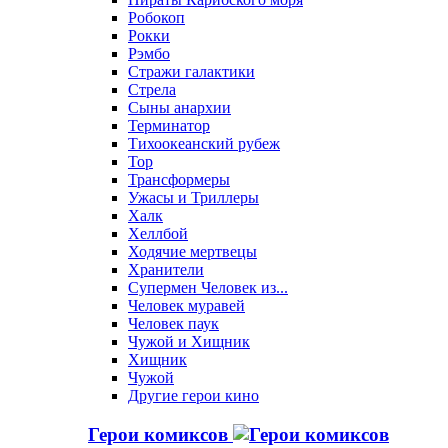
Робокоп
Рокки
Рэмбо
Стражи галактики
Стрела
Сыны анархии
Терминатор
Тихоокеанский рубеж
Тор
Трансформеры
Ужасы и Триллеры
Халк
Хеллбой
Ходячие мертвецы
Хранители
Супермен Человек из...
Человек муравей
Человек паук
Чужой и Хищник
Хищник
Чужой
Другие герои кино
Герои комиксов