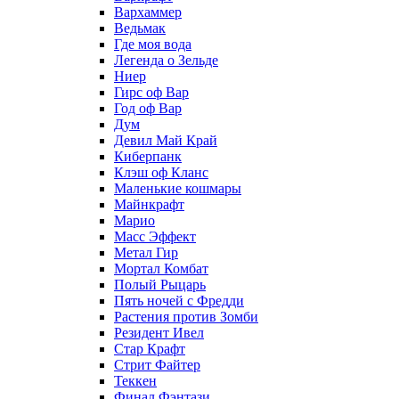
Вархаммер
Ведьмак
Где моя вода
Легенда о Зельде
Ниер
Гирс оф Вар
Год оф Вар
Дум
Девил Май Край
Киберпанк
Клэш оф Кланс
Маленькие кошмары
Майнкрафт
Марио
Масс Эффект
Метал Гир
Мортал Комбат
Полый Рыцарь
Пять ночей с Фредди
Растения против Зомби
Резидент Ивел
Стар Крафт
Стрит Файтер
Теккен
Финал Фэнтази