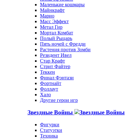
Маленькие кошмары
Майнкрафт
Марио
Масс Эффект
Метал Гир
Мортал Комбат
Полый Рыцарь
Пять ночей с Фредди
Растения против Зомби
Резидент Ивел
Стар Крафт
Стрит Файтер
Теккен
Финал Фэнтази
Фортнайт
Фоллаут
Хало
Другие герои игр
Звездные Войны
Фигурки
Статуэтки
Техника