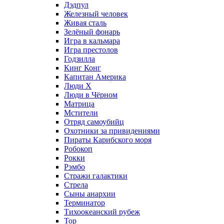
Дэдпул
Железный человек
Живая сталь
Зелёный фонарь
Игра в кальмара
Игра престолов
Годзилла
Кинг Конг
Капитан Америка
Люди X
Люди в Чёрном
Матрица
Мстители
Отряд самоубийц
Охотники за привидениями
Пираты Карибского моря
Робокоп
Рокки
Рэмбо
Стражи галактики
Стрела
Сыны анархии
Терминатор
Тихоокеанский рубеж
Тор