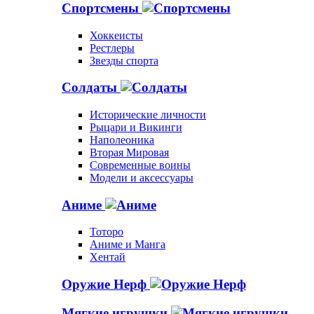
Спортсмены
Хоккеисты
Рестлеры
Звезды спорта
Солдаты
Исторические личности
Рыцари и Викинги
Наполеоника
Вторая Мировая
Современные воины
Модели и аксессуары
Аниме
Тоторо
Аниме и Манга
Хентай
Оружие Нерф
Мягкие игрушки