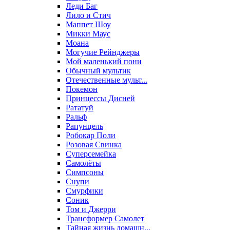
Леди Баг
Лило и Стич
Маппет Шоу
Микки Маус
Моана
Могучие Рейнджеры
Мой маленький пони
Обычный мультик
Отечественные мульт...
Покемон
Принцессы Дисней
Рататуй
Ральф
Рапунцель
Робокар Поли
Розовая Свинка
Суперсемейка
Самолёты
Симпсоны
Снупи
Смурфики
Соник
Том и Джерри
Трансформер Самолет
Тайная жизнь домашн...