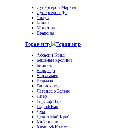
Супергерои Марвел
Супергерои ДС
Спаун
Конан
Монстры
Драконы
Герои игр
Ассасин Крид
Бешеные кролики
Биошок
Варкрафт
Вархаммер
Ведьмак
Где моя вода
Легенда о Зельде
Ниер
Гирс оф Вар
Год оф Вар
Дум
Девил Май Край
Киберпанк
Клэш оф Кланс