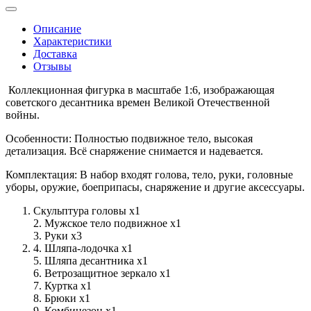
Описание
Характеристики
Доставка
Отзывы
Коллекционная фигурка в масштабе 1:6, изображающая
советского десантника времен Великой Отечественной
войны.
Особенности: Полностью подвижное тело, высокая
детализация. Всё снаряжение снимается и надевается.
Комплектация: В набор входят голова, тело, руки, головные
уборы, оружие, боеприпасы, снаряжение и другие аксессуары.
Скульптура головы х1
2. Мужское тело подвижное х1
3. Руки х3
4. Шляпа-лодочка х1
5. Шляпа десантника х1
6. Ветрозащитное зеркало х1
7. Куртка х1
8. Брюки х1
9. Комбинезон х1