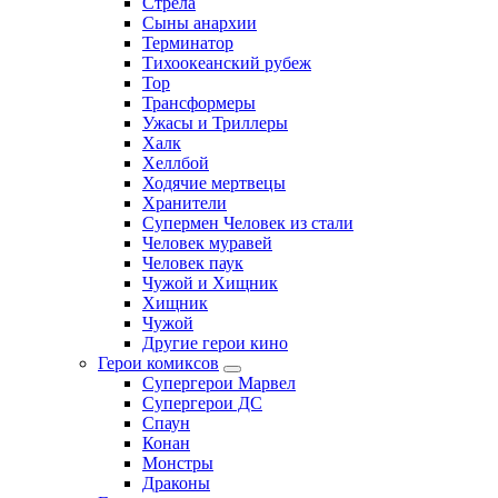
Стрела
Сыны анархии
Терминатор
Тихоокеанский рубеж
Тор
Трансформеры
Ужасы и Триллеры
Халк
Хеллбой
Ходячие мертвецы
Хранители
Супермен Человек из стали
Человек муравей
Человек паук
Чужой и Хищник
Хищник
Чужой
Другие герои кино
Герои комиксов
Супергерои Марвел
Супергерои ДС
Спаун
Конан
Монстры
Драконы