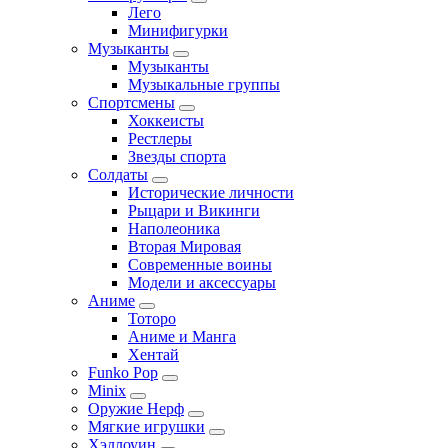
Лего
Минифигурки
Музыканты
Музыканты
Музыкальные группы
Спортсмены
Хоккеисты
Рестлеры
Звезды спорта
Солдаты
Исторические личности
Рыцари и Викинги
Наполеоника
Вторая Мировая
Современные воины
Модели и аксессуары
Аниме
Тоторо
Аниме и Манга
Хентай
Funko Pop
Minix
Оружие Нерф
Мягкие игрушки
Хэллоуин