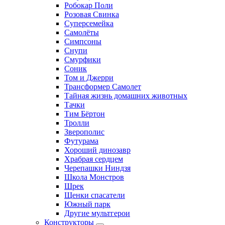
Робокар Поли
Розовая Свинка
Суперсемейка
Самолёты
Симпсоны
Снупи
Смурфики
Соник
Том и Джерри
Трансформер Самолет
Тайная жизнь домашних животных
Тачки
Тим Бёртон
Тролли
Зверополис
Футурама
Хороший динозавр
Храбрая сердцем
Черепашки Ниндзя
Школа Монстров
Шрек
Щенки спасатели
Южный парк
Другие мультгерои
Конструкторы