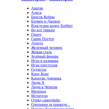
Аватар
Алиса
Бросок Кобры
Бэтмен и Джокер
Властелин колец Хоббит
Во все тяжкие
Гринч
Гарри Поттер
Дэдпул
Железный человек
Живая сталь
Зелёный фонарь
Игра в кальмара
Игра престолов
Годзилла
Кинг Конг
Капитан Америка
Люди X
Люди в Чёрном
Матрица
Мстители
Отряд самоубийц
Охотники за привиде...
Пираты Карибского моря