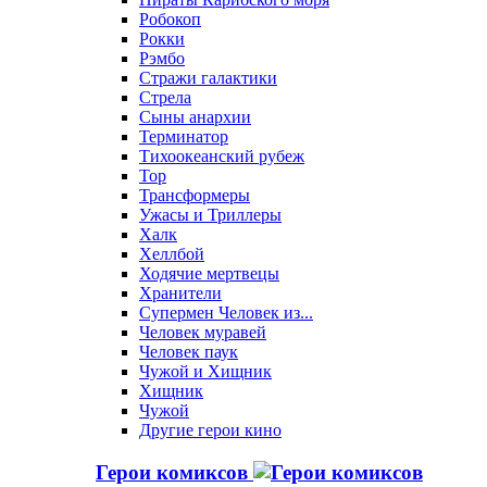
Робокоп
Рокки
Рэмбо
Стражи галактики
Стрела
Сыны анархии
Терминатор
Тихоокеанский рубеж
Тор
Трансформеры
Ужасы и Триллеры
Халк
Хеллбой
Ходячие мертвецы
Хранители
Супермен Человек из...
Человек муравей
Человек паук
Чужой и Хищник
Хищник
Чужой
Другие герои кино
Герои комиксов