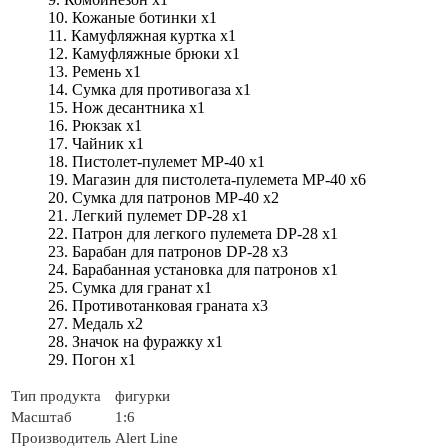
10. Кожаные ботинки х1
11. Камуфляжная куртка х1
12. Камуфляжные брюки х1
13. Ремень х1
14. Сумка для противогаза х1
15. Нож десантника х1
16. Рюкзак х1
17. Чайник х1
18. Пистолет-пулемет MP-40 х1
19. Магазин для пистолета-пулемета MP-40 х6
20. Сумка для патронов MP-40 х2
21. Легкий пулемет DP-28 х1
22. Патрон для легкого пулемета DP-28 х1
23. Барабан для патронов DP-28 х3
24. Барабанная установка для патронов х1
25. Сумка для гранат х1
26. Противотанковая граната х3
27. Медаль х2
28. Значок на фуражку х1
29. Погон х1
Тип продукта
фигурки
Масштаб
1:6
Производитель
Alert Line