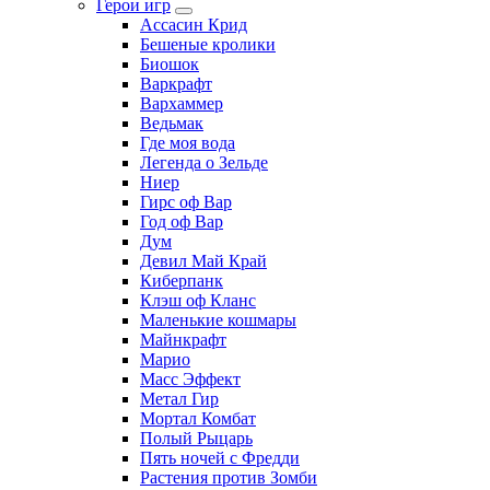
Герои игр
Ассасин Крид
Бешеные кролики
Биошок
Варкрафт
Вархаммер
Ведьмак
Где моя вода
Легенда о Зельде
Ниер
Гирс оф Вар
Год оф Вар
Дум
Девил Май Край
Киберпанк
Клэш оф Кланс
Маленькие кошмары
Майнкрафт
Марио
Масс Эффект
Метал Гир
Мортал Комбат
Полый Рыцарь
Пять ночей с Фредди
Растения против Зомби