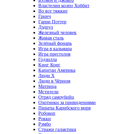
Бэтмен и Джокер
Властелин колец Хоббит
Во все тяжкие
Гринч
Гарри Поттер
Дэдпул
Железный человек
Живая сталь
Зелёный фонарь
Игра в кальмара
Игра престолов
Годзилла
Кинг Конг
Капитан Америка
Люди X
Люди в Чёрном
Матрица
Мстители
Отряд самоубийц
Охотники за привидениями
Пираты Карибского моря
Робокоп
Рокки
Рэмбо
Стражи галактики