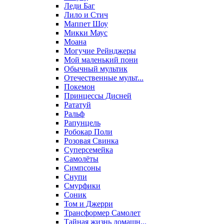
Леди Баг
Лило и Стич
Маппет Шоу
Микки Маус
Моана
Могучие Рейнджеры
Мой маленький пони
Обычный мультик
Отечественные мульт...
Покемон
Принцессы Дисней
Рататуй
Ральф
Рапунцель
Робокар Поли
Розовая Свинка
Суперсемейка
Самолёты
Симпсоны
Снупи
Смурфики
Соник
Том и Джерри
Трансформер Самолет
Тайная жизнь домашн...