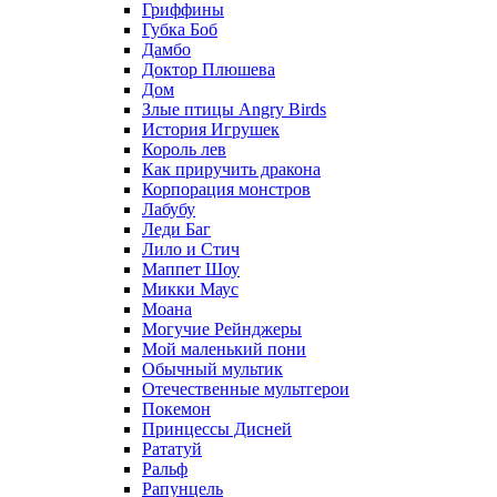
Гриффины
Губка Боб
Дамбо
Доктор Плюшева
Дом
Злые птицы Angry Birds
История Игрушек
Король лев
Как приручить дракона
Корпорация монстров
Лабубу
Леди Баг
Лило и Стич
Маппет Шоу
Микки Маус
Моана
Могучие Рейнджеры
Мой маленький пони
Обычный мультик
Отечественные мультгерои
Покемон
Принцессы Дисней
Рататуй
Ральф
Рапунцель