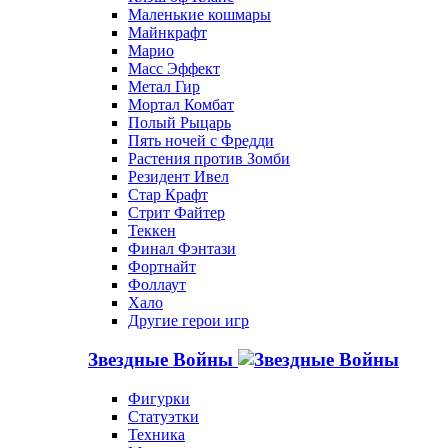
Маленькие кошмары
Майнкрафт
Марио
Масс Эффект
Метал Гир
Мортал Комбат
Полый Рыцарь
Пять ночей с Фредди
Растения против Зомби
Резидент Ивел
Стар Крафт
Стрит Файтер
Теккен
Финал Фэнтази
Фортнайт
Фоллаут
Хало
Другие герои игр
Звездные Войны
Фигурки
Статуэтки
Техника