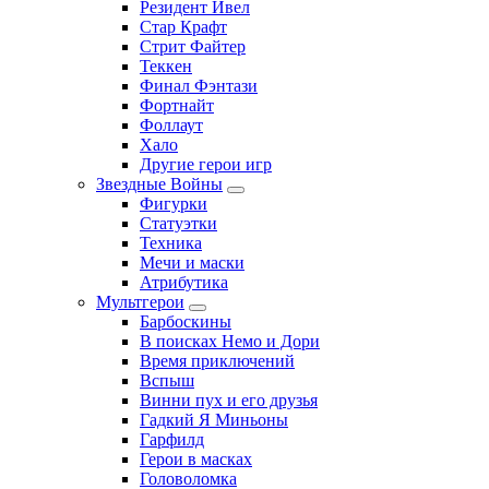
Резидент Ивел
Стар Крафт
Стрит Файтер
Теккен
Финал Фэнтази
Фортнайт
Фоллаут
Хало
Другие герои игр
Звездные Войны
Фигурки
Статуэтки
Техника
Мечи и маски
Атрибутика
Мультгерои
Барбоскины
В поисках Немо и Дори
Время приключений
Вспыш
Винни пух и его друзья
Гадкий Я Миньоны
Гарфилд
Герои в масках
Головоломка