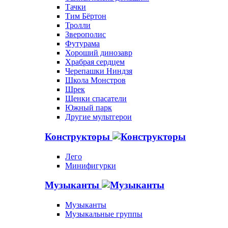
Тачки
Тим Бёртон
Тролли
Зверополис
Футурама
Хороший динозавр
Храбрая сердцем
Черепашки Ниндзя
Школа Монстров
Шрек
Щенки спасатели
Южный парк
Другие мультгерои
Конструкторы
Лего
Минифигурки
Музыканты
Музыканты
Музыкальные группы