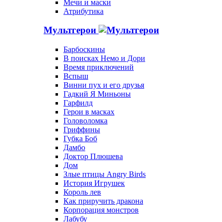
Мечи и маски
Атрибутика
Мультгерои
Барбоскины
В поисках Немо и Дори
Время приключений
Вспыш
Винни пух и его друзья
Гадкий Я Миньоны
Гарфилд
Герои в масках
Головоломка
Гриффины
Губка Боб
Дамбо
Доктор Плюшева
Дом
Злые птицы Angry Birds
История Игрушек
Король лев
Как приручить дракона
Корпорация монстров
Лабубу