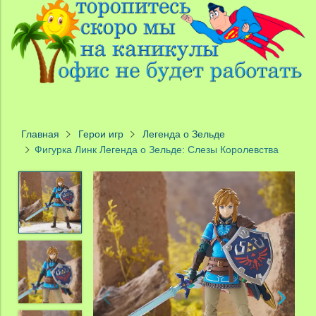
Главная
Герои игр
Легенда о Зельде
Фигурка Линк Легенда о Зельде: Слезы Королевства