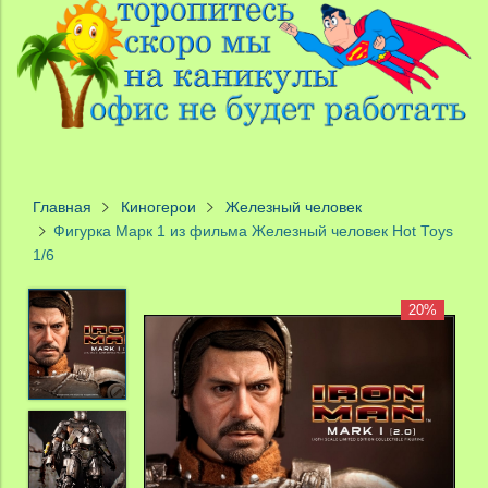
Главная
Киногерои
Железный человек
Фигурка Марк 1 из фильма Железный человек Hot Toys
1/6
20%