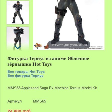
Нажмите для увеличения
Фигурка Териус из аниме Яблочное
зёрнышко Hot Toys
Все товары Hot Toys
Все фигурки Териус
MMS65 Appleseed Saga Ex Machina Tereus Model Kit
Артикул
MMS65
24 900 руб