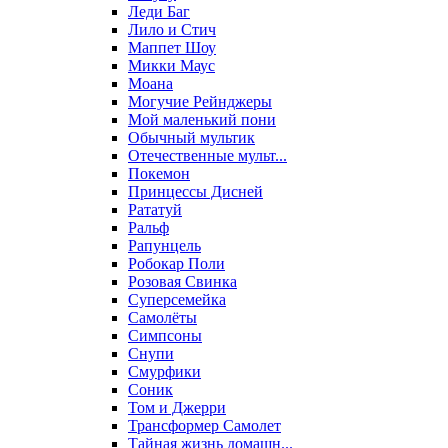
Леди Баг
Лило и Стич
Маппет Шоу
Микки Маус
Моана
Могучие Рейнджеры
Мой маленький пони
Обычный мультик
Отечественные мульт...
Покемон
Принцессы Дисней
Рататуй
Ральф
Рапунцель
Робокар Поли
Розовая Свинка
Суперсемейка
Самолёты
Симпсоны
Снупи
Смурфики
Соник
Том и Джерри
Трансформер Самолет
Тайная жизнь домашн...