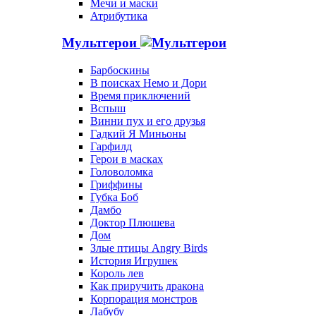
Мечи и маски
Атрибутика
Мультгерои
Барбоскины
В поисках Немо и Дори
Время приключений
Вспыш
Винни пух и его друзья
Гадкий Я Миньоны
Гарфилд
Герои в масках
Головоломка
Гриффины
Губка Боб
Дамбо
Доктор Плюшева
Дом
Злые птицы Angry Birds
История Игрушек
Король лев
Как приручить дракона
Корпорация монстров
Лабубу