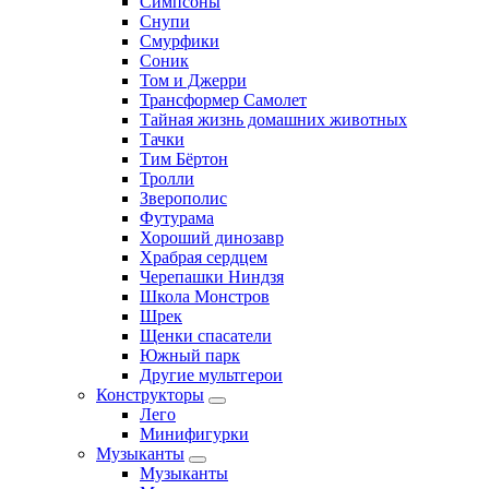
Симпсоны
Снупи
Смурфики
Соник
Том и Джерри
Трансформер Самолет
Тайная жизнь домашних животных
Тачки
Тим Бёртон
Тролли
Зверополис
Футурама
Хороший динозавр
Храбрая сердцем
Черепашки Ниндзя
Школа Монстров
Шрек
Щенки спасатели
Южный парк
Другие мультгерои
Конструкторы
Лего
Минифигурки
Музыканты
Музыканты