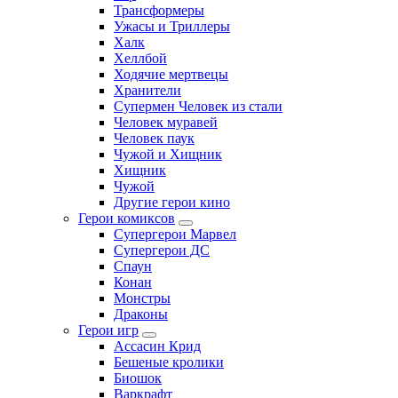
Трансформеры
Ужасы и Триллеры
Халк
Хеллбой
Ходячие мертвецы
Хранители
Супермен Человек из стали
Человек муравей
Человек паук
Чужой и Хищник
Хищник
Чужой
Другие герои кино
Герои комиксов
Супергерои Марвел
Супергерои ДС
Спаун
Конан
Монстры
Драконы
Герои игр
Ассасин Крид
Бешеные кролики
Биошок
Варкрафт