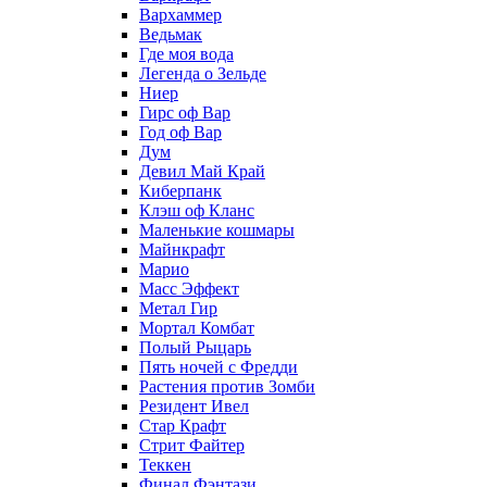
Вархаммер
Ведьмак
Где моя вода
Легенда о Зельде
Ниер
Гирс оф Вар
Год оф Вар
Дум
Девил Май Край
Киберпанк
Клэш оф Кланс
Маленькие кошмары
Майнкрафт
Марио
Масс Эффект
Метал Гир
Мортал Комбат
Полый Рыцарь
Пять ночей с Фредди
Растения против Зомби
Резидент Ивел
Стар Крафт
Стрит Файтер
Теккен
Финал Фэнтази