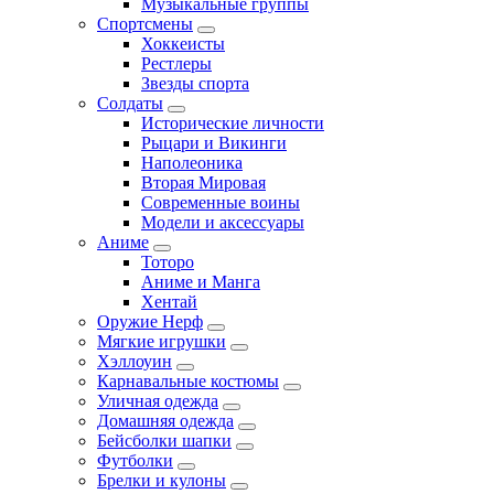
Музыкальные группы
Спортсмены
Хоккеисты
Рестлеры
Звезды спорта
Солдаты
Исторические личности
Рыцари и Викинги
Наполеоника
Вторая Мировая
Современные воины
Модели и аксессуары
Аниме
Тоторо
Аниме и Манга
Хентай
Оружие Нерф
Мягкие игрушки
Хэллоуин
Карнавальные костюмы
Уличная одежда
Домашняя одежда
Бейсболки шапки
Футболки
Брелки и кулоны