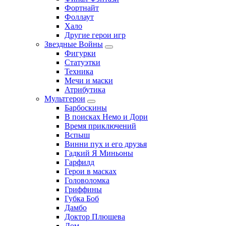
Фортнайт
Фоллаут
Хало
Другие герои игр
Звездные Войны
Фигурки
Статуэтки
Техника
Мечи и маски
Атрибутика
Мультгерои
Барбоскины
В поисках Немо и Дори
Время приключений
Вспыш
Винни пух и его друзья
Гадкий Я Миньоны
Гарфилд
Герои в масках
Головоломка
Гриффины
Губка Боб
Дамбо
Доктор Плюшева
Дом