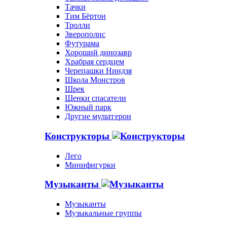
Тачки
Тим Бёртон
Тролли
Зверополис
Футурама
Хороший динозавр
Храбрая сердцем
Черепашки Ниндзя
Школа Монстров
Шрек
Щенки спасатели
Южный парк
Другие мультгерои
Конструкторы
Лего
Минифигурки
Музыканты
Музыканты
Музыкальные группы