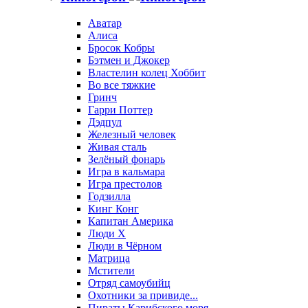
Аватар
Алиса
Бросок Кобры
Бэтмен и Джокер
Властелин колец Хоббит
Во все тяжкие
Гринч
Гарри Поттер
Дэдпул
Железный человек
Живая сталь
Зелёный фонарь
Игра в кальмара
Игра престолов
Годзилла
Кинг Конг
Капитан Америка
Люди X
Люди в Чёрном
Матрица
Мстители
Отряд самоубийц
Охотники за привиде...
Пираты Карибского моря