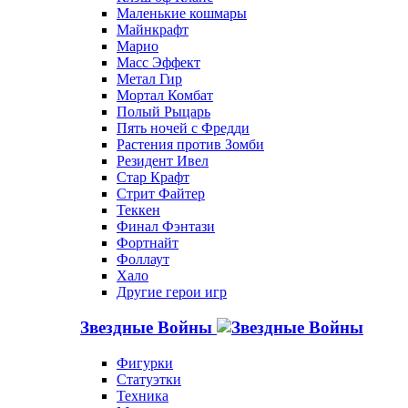
Маленькие кошмары
Майнкрафт
Марио
Масс Эффект
Метал Гир
Мортал Комбат
Полый Рыцарь
Пять ночей с Фредди
Растения против Зомби
Резидент Ивел
Стар Крафт
Стрит Файтер
Теккен
Финал Фэнтази
Фортнайт
Фоллаут
Хало
Другие герои игр
Звездные Войны
Фигурки
Статуэтки
Техника