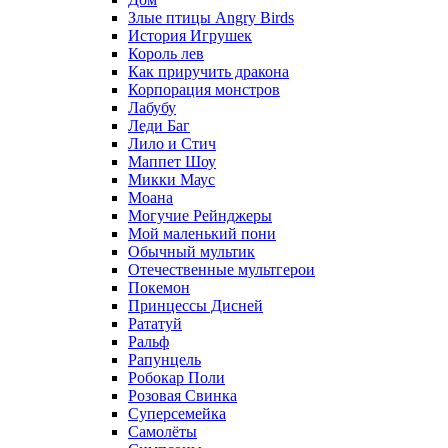
Злые птицы Angry Birds
История Игрушек
Король лев
Как приручить дракона
Корпорация монстров
Лабубу
Леди Баг
Лило и Стич
Маппет Шоу
Микки Маус
Моана
Могучие Рейнджеры
Мой маленький пони
Обычный мультик
Отечественные мультгерои
Покемон
Принцессы Дисней
Рататуй
Ральф
Рапунцель
Робокар Поли
Розовая Свинка
Суперсемейка
Самолёты