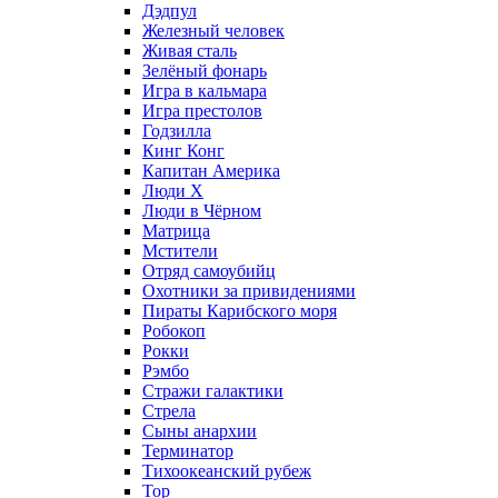
Дэдпул
Железный человек
Живая сталь
Зелёный фонарь
Игра в кальмара
Игра престолов
Годзилла
Кинг Конг
Капитан Америка
Люди X
Люди в Чёрном
Матрица
Мстители
Отряд самоубийц
Охотники за привидениями
Пираты Карибского моря
Робокоп
Рокки
Рэмбо
Стражи галактики
Стрела
Сыны анархии
Терминатор
Тихоокеанский рубеж
Тор