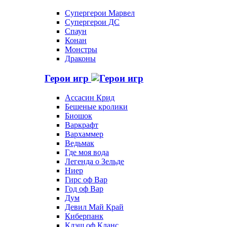
Супергерои Марвел
Супергерои ДС
Спаун
Конан
Монстры
Драконы
Герои игр
Ассасин Крид
Бешеные кролики
Биошок
Варкрафт
Вархаммер
Ведьмак
Где моя вода
Легенда о Зельде
Ниер
Гирс оф Вар
Год оф Вар
Дум
Девил Май Край
Киберпанк
Клэш оф Кланс