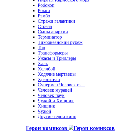
Робокоп
Рокки
Рэмбо
Стражи галактики
Стрела
Сыны анархии
Терминатор
Тихоокеанский рубеж
Тор
Трансформеры
Ужасы и Триллеры
Халк
Хеллбой
Ходячие мертвецы
Хранители
Супермен Человек из...
Человек муравей
Человек паук
Чужой и Хищник
Хищник
Чужой
Другие герои кино
Герои комиксов