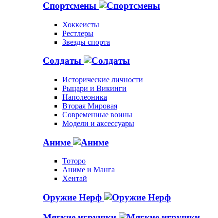
Спортсмены
Хоккеисты
Рестлеры
Звезды спорта
Солдаты
Исторические личности
Рыцари и Викинги
Наполеоника
Вторая Мировая
Современные воины
Модели и аксессуары
Аниме
Тоторо
Аниме и Манга
Хентай
Оружие Нерф
Мягкие игрушки