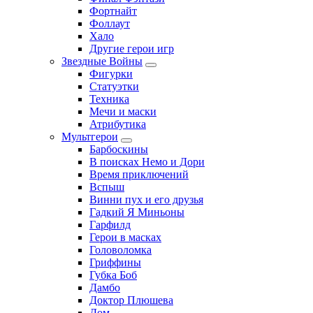
Фортнайт
Фоллаут
Хало
Другие герои игр
Звездные Войны
Фигурки
Статуэтки
Техника
Мечи и маски
Атрибутика
Мультгерои
Барбоскины
В поисках Немо и Дори
Время приключений
Вспыш
Винни пух и его друзья
Гадкий Я Миньоны
Гарфилд
Герои в масках
Головоломка
Гриффины
Губка Боб
Дамбо
Доктор Плюшева
Дом