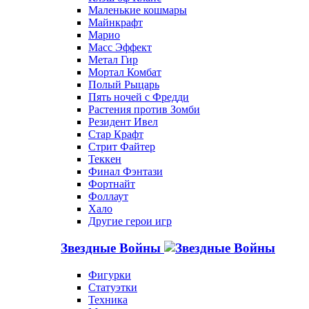
Маленькие кошмары
Майнкрафт
Марио
Масс Эффект
Метал Гир
Мортал Комбат
Полый Рыцарь
Пять ночей с Фредди
Растения против Зомби
Резидент Ивел
Стар Крафт
Стрит Файтер
Теккен
Финал Фэнтази
Фортнайт
Фоллаут
Хало
Другие герои игр
Звездные Войны
Фигурки
Статуэтки
Техника