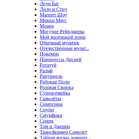
Леди Баг
Лило и Стич
Маппет Шоу
Микки Маус
Моана
Могучие Рейнджеры
Мой маленький пони
Обычный мультик
Отечественные мульт...
Покемон
Принцессы Дисней
Рататуй
Ральф
Рапунцель
Робокар Поли
Розовая Свинка
Суперсемейка
Самолёты
Симпсоны
Снупи
Смурфики
Соник
Том и Джерри
Трансформер Самолет
Тайная жизнь домашн...