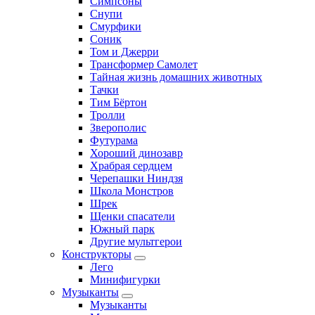
Симпсоны
Снупи
Смурфики
Соник
Том и Джерри
Трансформер Самолет
Тайная жизнь домашних животных
Тачки
Тим Бёртон
Тролли
Зверополис
Футурама
Хороший динозавр
Храбрая сердцем
Черепашки Ниндзя
Школа Монстров
Шрек
Щенки спасатели
Южный парк
Другие мультгерои
Конструкторы
Лего
Минифигурки
Музыканты
Музыканты