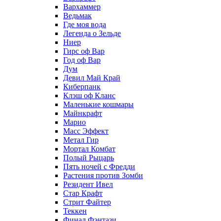
Вархаммер
Ведьмак
Где моя вода
Легенда о Зельде
Ниер
Гирс оф Вар
Год оф Вар
Дум
Девил Май Край
Киберпанк
Клэш оф Кланс
Маленькие кошмары
Майнкрафт
Марио
Масс Эффект
Метал Гир
Мортал Комбат
Полый Рыцарь
Пять ночей с Фредди
Растения против Зомби
Резидент Ивел
Стар Крафт
Стрит Файтер
Теккен
Финал Фэнтази