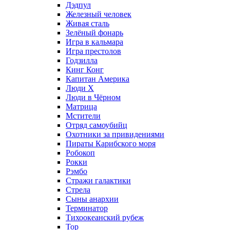
Дэдпул
Железный человек
Живая сталь
Зелёный фонарь
Игра в кальмара
Игра престолов
Годзилла
Кинг Конг
Капитан Америка
Люди X
Люди в Чёрном
Матрица
Мстители
Отряд самоубийц
Охотники за привидениями
Пираты Карибского моря
Робокоп
Рокки
Рэмбо
Стражи галактики
Стрела
Сыны анархии
Терминатор
Тихоокеанский рубеж
Тор