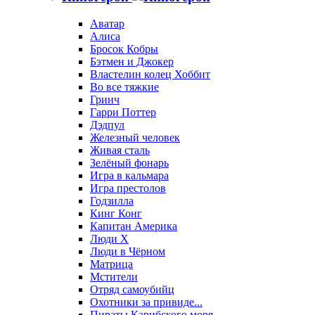
Аватар
Алиса
Бросок Кобры
Бэтмен и Джокер
Властелин колец Хоббит
Во все тяжкие
Гринч
Гарри Поттер
Дэдпул
Железный человек
Живая сталь
Зелёный фонарь
Игра в кальмара
Игра престолов
Годзилла
Кинг Конг
Капитан Америка
Люди X
Люди в Чёрном
Матрица
Мстители
Отряд самоубийц
Охотники за привиде...
Пираты Карибского моря