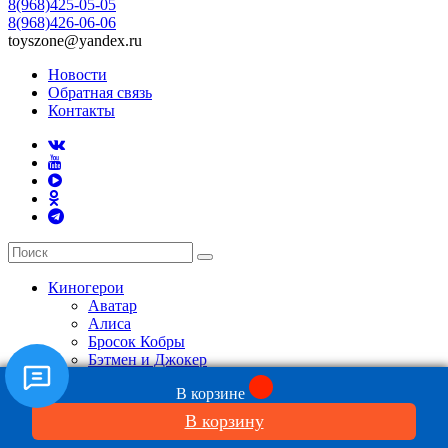
8(968)425-05-05
8(968)426-06-06
toyszone@yandex.ru
Новости
Обратная связь
Контакты
Киногерои
Аватар
Алиса
Бросок Кобры
Бэтмен и Джокер
Властелин колец Хоббит
В корзине
Во все тяжкие
Гринч
В корзину
Гарри Поттер