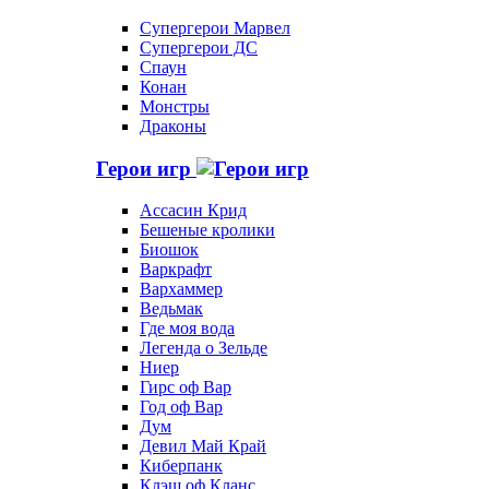
Супергерои Марвел
Супергерои ДС
Спаун
Конан
Монстры
Драконы
Герои игр
Ассасин Крид
Бешеные кролики
Биошок
Варкрафт
Вархаммер
Ведьмак
Где моя вода
Легенда о Зельде
Ниер
Гирс оф Вар
Год оф Вар
Дум
Девил Май Край
Киберпанк
Клэш оф Кланс