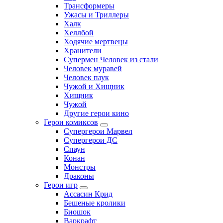
Трансформеры
Ужасы и Триллеры
Халк
Хеллбой
Ходячие мертвецы
Хранители
Супермен Человек из стали
Человек муравей
Человек паук
Чужой и Хищник
Хищник
Чужой
Другие герои кино
Герои комиксов
Супергерои Марвел
Супергерои ДС
Спаун
Конан
Монстры
Драконы
Герои игр
Ассасин Крид
Бешеные кролики
Биошок
Варкрафт