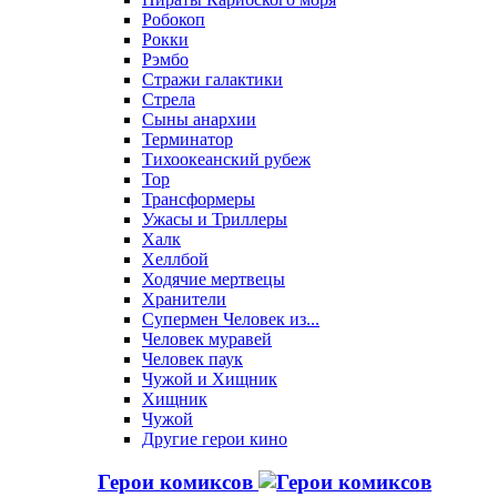
Робокоп
Рокки
Рэмбо
Стражи галактики
Стрела
Сыны анархии
Терминатор
Тихоокеанский рубеж
Тор
Трансформеры
Ужасы и Триллеры
Халк
Хеллбой
Ходячие мертвецы
Хранители
Супермен Человек из...
Человек муравей
Человек паук
Чужой и Хищник
Хищник
Чужой
Другие герои кино
Герои комиксов