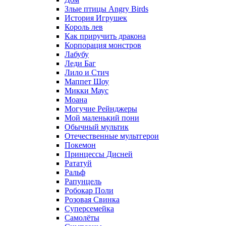
Злые птицы Angry Birds
История Игрушек
Король лев
Как приручить дракона
Корпорация монстров
Лабубу
Леди Баг
Лило и Стич
Маппет Шоу
Микки Маус
Моана
Могучие Рейнджеры
Мой маленький пони
Обычный мультик
Отечественные мультгерои
Покемон
Принцессы Дисней
Рататуй
Ральф
Рапунцель
Робокар Поли
Розовая Свинка
Суперсемейка
Самолёты