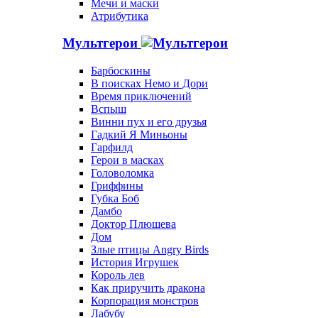
Мечи и маски
Атрибутика
Мультгерои
Барбоскины
В поисках Немо и Дори
Время приключений
Вспыш
Винни пух и его друзья
Гадкий Я Миньоны
Гарфилд
Герои в масках
Головоломка
Гриффины
Губка Боб
Дамбо
Доктор Плюшева
Дом
Злые птицы Angry Birds
История Игрушек
Король лев
Как приручить дракона
Корпорация монстров
Лабубу