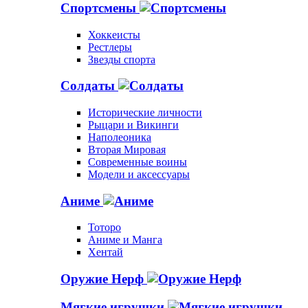
Спортсмены
Хоккеисты
Рестлеры
Звезды спорта
Солдаты
Исторические личности
Рыцари и Викинги
Наполеоника
Вторая Мировая
Современные воины
Модели и аксессуары
Аниме
Тоторо
Аниме и Манга
Хентай
Оружие Нерф
Мягкие игрушки