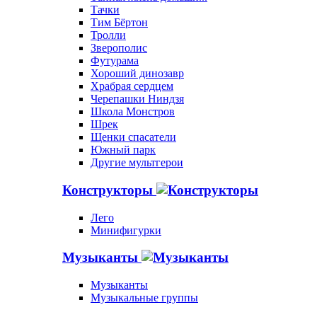
Тачки
Тим Бёртон
Тролли
Зверополис
Футурама
Хороший динозавр
Храбрая сердцем
Черепашки Ниндзя
Школа Монстров
Шрек
Щенки спасатели
Южный парк
Другие мультгерои
Конструкторы
Лего
Минифигурки
Музыканты
Музыканты
Музыкальные группы