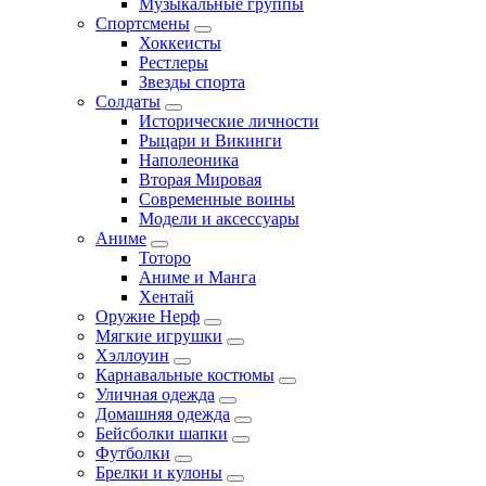
Музыкальные группы
Спортсмены
Хоккеисты
Рестлеры
Звезды спорта
Солдаты
Исторические личности
Рыцари и Викинги
Наполеоника
Вторая Мировая
Современные воины
Модели и аксессуары
Аниме
Тоторо
Аниме и Манга
Хентай
Оружие Нерф
Мягкие игрушки
Хэллоуин
Карнавальные костюмы
Уличная одежда
Домашняя одежда
Бейсболки шапки
Футболки
Брелки и кулоны