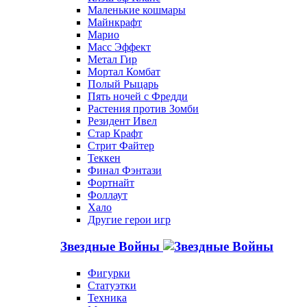
Маленькие кошмары
Майнкрафт
Марио
Масс Эффект
Метал Гир
Мортал Комбат
Полый Рыцарь
Пять ночей с Фредди
Растения против Зомби
Резидент Ивел
Стар Крафт
Стрит Файтер
Теккен
Финал Фэнтази
Фортнайт
Фоллаут
Хало
Другие герои игр
Звездные Войны
Фигурки
Статуэтки
Техника