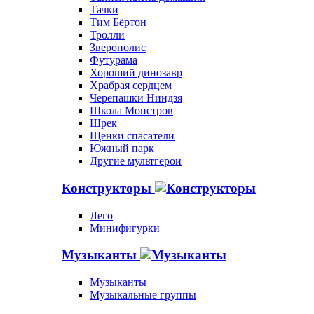
Тачки
Тим Бёртон
Тролли
Зверополис
Футурама
Хороший динозавр
Храбрая сердцем
Черепашки Ниндзя
Школа Монстров
Шрек
Щенки спасатели
Южный парк
Другие мультгерои
Конструкторы
Лего
Минифигурки
Музыканты
Музыканты
Музыкальные группы