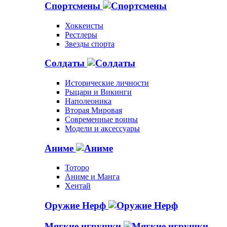
Спортсмены
Хоккеисты
Рестлеры
Звезды спорта
Солдаты
Исторические личности
Рыцари и Викинги
Наполеоника
Вторая Мировая
Современные воины
Модели и аксессуары
Аниме
Тоторо
Аниме и Манга
Хентай
Оружие Нерф
Мягкие игрушки