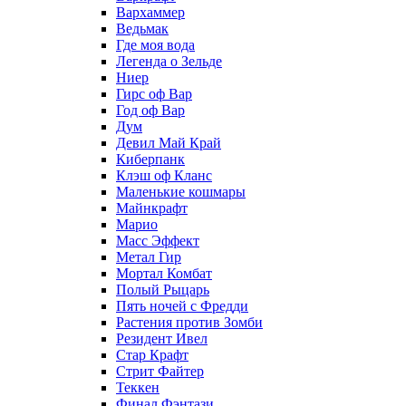
Вархаммер
Ведьмак
Где моя вода
Легенда о Зельде
Ниер
Гирс оф Вар
Год оф Вар
Дум
Девил Май Край
Киберпанк
Клэш оф Кланс
Маленькие кошмары
Майнкрафт
Марио
Масс Эффект
Метал Гир
Мортал Комбат
Полый Рыцарь
Пять ночей с Фредди
Растения против Зомби
Резидент Ивел
Стар Крафт
Стрит Файтер
Теккен
Финал Фэнтази