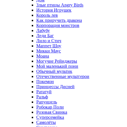
Злые птицы Angry Birds
История Игрушек
Король лев
Как приручить дракона
Корпорация монстров
Лабубу
Леди Баг
Лило и Стич
Маппет Шоу
Микки Маус
Моана
Могучие Рейнджеры
Мой маленький пони
Обычный мультик
Отечественные мультгерои
Покемон
Принцессы Дисней
Рататуй
Ральф
Рапунцель
Робокар Поли
Розовая Свинка
Суперсемейка
Самолёты