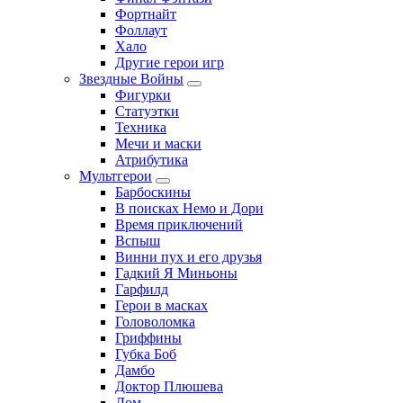
Фортнайт
Фоллаут
Хало
Другие герои игр
Звездные Войны
Фигурки
Статуэтки
Техника
Мечи и маски
Атрибутика
Мультгерои
Барбоскины
В поисках Немо и Дори
Время приключений
Вспыш
Винни пух и его друзья
Гадкий Я Миньоны
Гарфилд
Герои в масках
Головоломка
Гриффины
Губка Боб
Дамбо
Доктор Плюшева
Дом