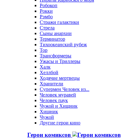
Робокоп
Рокки
Рэмбо
Стражи галактики
Стрела
Сыны анархии
Терминатор
Тихоокеанский рубеж
Тор
Трансформеры
Ужасы и Триллеры
Халк
Хеллбой
Ходячие мертвецы
Хранители
Супермен Человек из...
Человек муравей
Человек паук
Чужой и Хищник
Хищник
Чужой
Другие герои кино
Герои комиксов