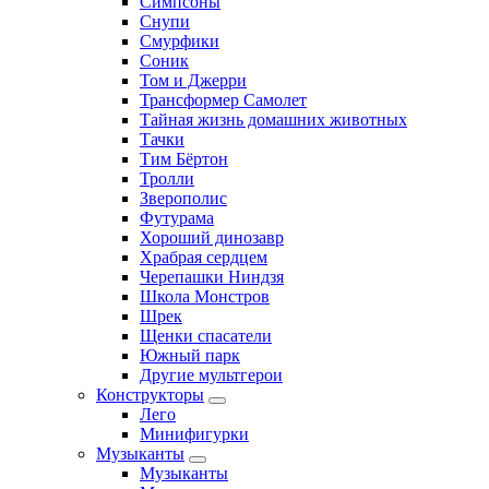
Симпсоны
Снупи
Смурфики
Соник
Том и Джерри
Трансформер Самолет
Тайная жизнь домашних животных
Тачки
Тим Бёртон
Тролли
Зверополис
Футурама
Хороший динозавр
Храбрая сердцем
Черепашки Ниндзя
Школа Монстров
Шрек
Щенки спасатели
Южный парк
Другие мультгерои
Конструкторы
Лего
Минифигурки
Музыканты
Музыканты