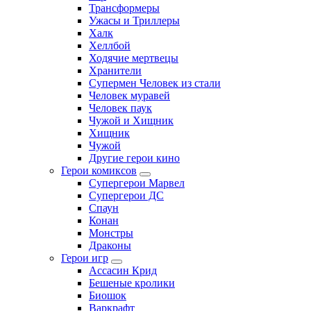
Трансформеры
Ужасы и Триллеры
Халк
Хеллбой
Ходячие мертвецы
Хранители
Супермен Человек из стали
Человек муравей
Человек паук
Чужой и Хищник
Хищник
Чужой
Другие герои кино
Герои комиксов
Супергерои Марвел
Супергерои ДС
Спаун
Конан
Монстры
Драконы
Герои игр
Ассасин Крид
Бешеные кролики
Биошок
Варкрафт