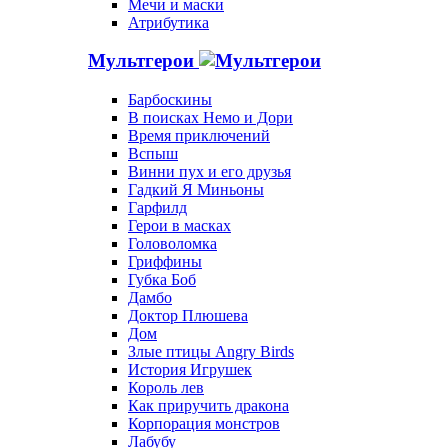
Мечи и маски
Атрибутика
Мультгерои
Барбоскины
В поисках Немо и Дори
Время приключений
Вспыш
Винни пух и его друзья
Гадкий Я Миньоны
Гарфилд
Герои в масках
Головоломка
Гриффины
Губка Боб
Дамбо
Доктор Плюшева
Дом
Злые птицы Angry Birds
История Игрушек
Король лев
Как приручить дракона
Корпорация монстров
Лабубу