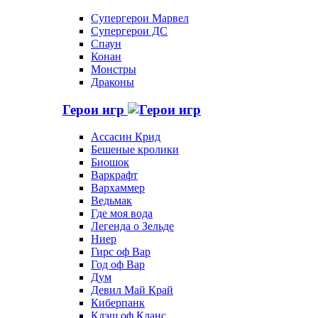
Супергерои Марвел
Супергерои ДС
Спаун
Конан
Монстры
Драконы
Герои игр
Ассасин Крид
Бешеные кролики
Биошок
Варкрафт
Вархаммер
Ведьмак
Где моя вода
Легенда о Зельде
Ниер
Гирс оф Вар
Год оф Вар
Дум
Девил Май Край
Киберпанк
Клэш оф Кланс