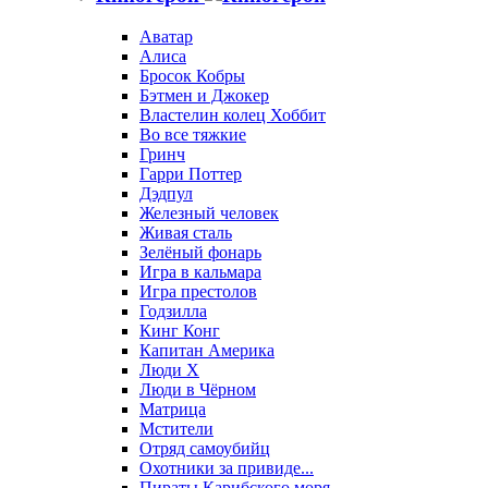
Аватар
Алиса
Бросок Кобры
Бэтмен и Джокер
Властелин колец Хоббит
Во все тяжкие
Гринч
Гарри Поттер
Дэдпул
Железный человек
Живая сталь
Зелёный фонарь
Игра в кальмара
Игра престолов
Годзилла
Кинг Конг
Капитан Америка
Люди X
Люди в Чёрном
Матрица
Мстители
Отряд самоубийц
Охотники за привиде...
Пираты Карибского моря