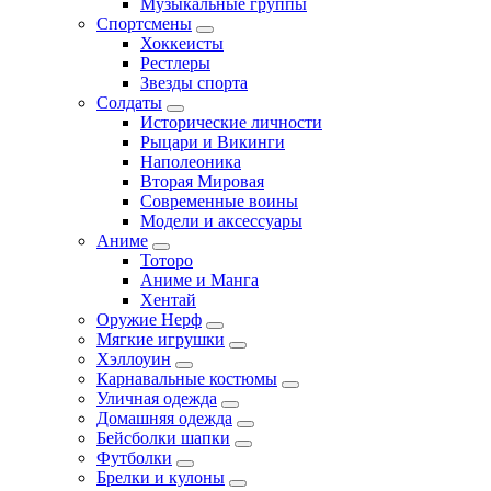
Музыкальные группы
Спортсмены
Хоккеисты
Рестлеры
Звезды спорта
Солдаты
Исторические личности
Рыцари и Викинги
Наполеоника
Вторая Мировая
Современные воины
Модели и аксессуары
Аниме
Тоторо
Аниме и Манга
Хентай
Оружие Нерф
Мягкие игрушки
Хэллоуин
Карнавальные костюмы
Уличная одежда
Домашняя одежда
Бейсболки шапки
Футболки
Брелки и кулоны