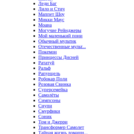
Леди Баг
Лило и Стич
Маппет Шоу
Микки Маус
Моана
Могучие Рейнджеры
Мой маленький пони
Обычный мультик
Отечественные мульт...
Покемон
Принцессы Дисней
Рататуй
Ральф
Рапунцель
Робокар Поли
Розовая Свинка
Суперсемейка
Самолёты
Симпсоны
Снупи
Смурфики
Соник
Том и Джерри
Трансформер Самолет
Тайная жизнь домашн...