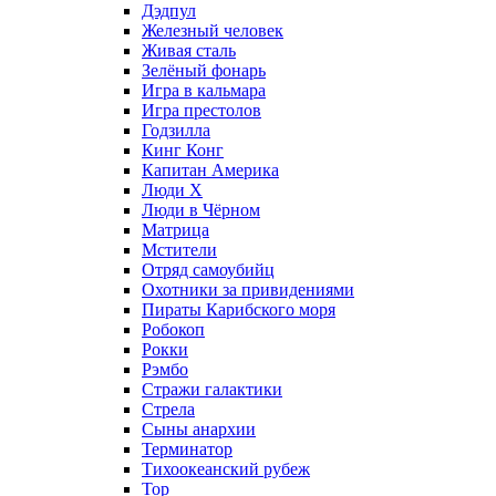
Дэдпул
Железный человек
Живая сталь
Зелёный фонарь
Игра в кальмара
Игра престолов
Годзилла
Кинг Конг
Капитан Америка
Люди X
Люди в Чёрном
Матрица
Мстители
Отряд самоубийц
Охотники за привидениями
Пираты Карибского моря
Робокоп
Рокки
Рэмбо
Стражи галактики
Стрела
Сыны анархии
Терминатор
Тихоокеанский рубеж
Тор