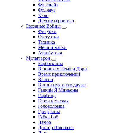
Фортнайт
Фоллаут
Хало
Другие герои игр
Звездные Войны
Фигурки
Статуэтки
Техника
Мечи и маски
Атрибутика
Мультгерои
Барбоскины
В поисках Немо и Дори
Время приключений
Вспыш
Винни пух и его друзья
Гадкий Я Миньоны
Гарфилд
Герои в масках
Головоломка
Гриффины
Губка Боб
Дамбо
Доктор Плюшева
Дом