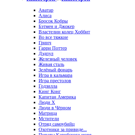
Аватар
Алиса
Бросок Кобры
Бэтмен и Джокер
Властелин колец Хоббит
Во все тяжкие
Гринч
Гарри Поттер
Дэдпул
Железный человек
Живая сталь
Зелёный фонарь
Игра в кальмара
Игра престолов
Годзилла
Кинг Конг
Капитан Америка
Люди X
Люди в Чёрном
Матрица
Мстители
Отряд самоубийц
Охотники за привиде...
Пираты Карибского моря