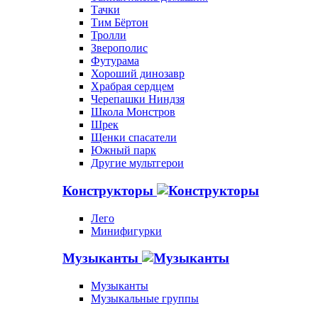
Тачки
Тим Бёртон
Тролли
Зверополис
Футурама
Хороший динозавр
Храбрая сердцем
Черепашки Ниндзя
Школа Монстров
Шрек
Щенки спасатели
Южный парк
Другие мультгерои
Конструкторы
Лего
Минифигурки
Музыканты
Музыканты
Музыкальные группы