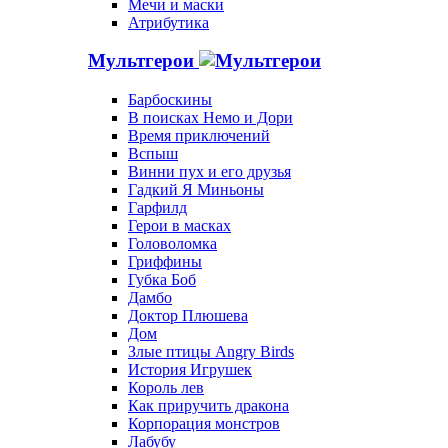
Мечи и маски
Атрибутика
Мультгерои
Барбоскины
В поисках Немо и Дори
Время приключений
Вспыш
Винни пух и его друзья
Гадкий Я Миньоны
Гарфилд
Герои в масках
Головоломка
Гриффины
Губка Боб
Дамбо
Доктор Плюшева
Дом
Злые птицы Angry Birds
История Игрушек
Король лев
Как приручить дракона
Корпорация монстров
Лабубу