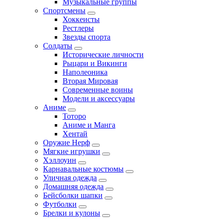
Музыкальные группы
Спортсмены
Хоккеисты
Рестлеры
Звезды спорта
Солдаты
Исторические личности
Рыцари и Викинги
Наполеоника
Вторая Мировая
Современные воины
Модели и аксессуары
Аниме
Тоторо
Аниме и Манга
Хентай
Оружие Нерф
Мягкие игрушки
Хэллоуин
Карнавальные костюмы
Уличная одежда
Домашняя одежда
Бейсболки шапки
Футболки
Брелки и кулоны