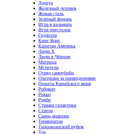
Дэдпул
Железный человек
Живая сталь
Зелёный фонарь
Игра в кальмара
Игра престолов
Годзилла
Кинг Конг
Капитан Америка
Люди X
Люди в Чёрном
Матрица
Мстители
Отряд самоубийц
Охотники за привидениями
Пираты Карибского моря
Робокоп
Рокки
Рэмбо
Стражи галактики
Стрела
Сыны анархии
Терминатор
Тихоокеанский рубеж
Тор