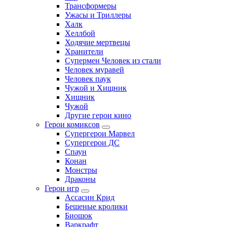
Трансформеры
Ужасы и Триллеры
Халк
Хеллбой
Ходячие мертвецы
Хранители
Супермен Человек из стали
Человек муравей
Человек паук
Чужой и Хищник
Хищник
Чужой
Другие герои кино
Герои комиксов
Супергерои Марвел
Супергерои ДС
Спаун
Конан
Монстры
Драконы
Герои игр
Ассасин Крид
Бешеные кролики
Биошок
Варкрафт