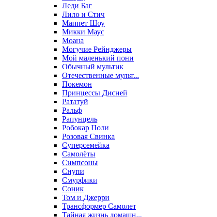
Леди Баг
Лило и Стич
Маппет Шоу
Микки Маус
Моана
Могучие Рейнджеры
Мой маленький пони
Обычный мультик
Отечественные мульт...
Покемон
Принцессы Дисней
Рататуй
Ральф
Рапунцель
Робокар Поли
Розовая Свинка
Суперсемейка
Самолёты
Симпсоны
Снупи
Смурфики
Соник
Том и Джерри
Трансформер Самолет
Тайная жизнь домашн...