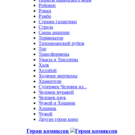
Робокоп
Рокки
Рэмбо
Стражи галактики
Стрела
Сыны анархии
Терминатор
Тихоокеанский рубеж
Тор
Трансформеры
Ужасы и Триллеры
Халк
Хеллбой
Ходячие мертвецы
Хранители
Супермен Человек из...
Человек муравей
Человек паук
Чужой и Хищник
Хищник
Чужой
Другие герои кино
Герои комиксов