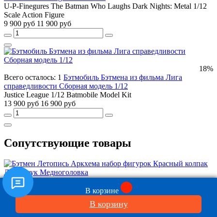
U-P-Finegures The Batman Who Laughs Dark Nights: Metal 1/12
Scale Action Figure
9 900 руб
11 900 руб
18%
Всего осталось: 1
Бэтмобиль Бэтмена из фильма Лига
справедливости Сборная модель 1/12
Justice League 1/12 Batmobile Model Kit
13 900 руб
16 900 руб
Сопутствующие товары
Всего осталось: 8
Бэтмен Летопись Аркхема набор фигурок
Красный колпак Детстроук Медноголовка
В корзине
Batman: Arkham Origins Three Pack
В корзину
17 900 руб