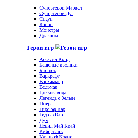
Супергерои Марвел
Супергерои ДС
Спаун
Конан
Монстры
Драконы
Герои игр
Ассасин Крид
Бешеные кролики
Биошок
Варкрафт
Вархаммер
Ведьмак
Где моя вода
Легенда о Зельде
Ниер
Гирс оф Вар
Год оф Вар
Дум
Девил Май Край
Киберпанк
Клэш оф Кланс