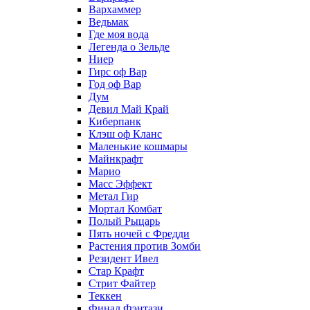
Вархаммер
Ведьмак
Где моя вода
Легенда о Зельде
Ниер
Гирс оф Вар
Год оф Вар
Дум
Девил Май Край
Киберпанк
Клэш оф Кланс
Маленькие кошмары
Майнкрафт
Марио
Масс Эффект
Метал Гир
Мортал Комбат
Полый Рыцарь
Пять ночей с Фредди
Растения против Зомби
Резидент Ивел
Стар Крафт
Стрит Файтер
Теккен
Финал Фэнтази