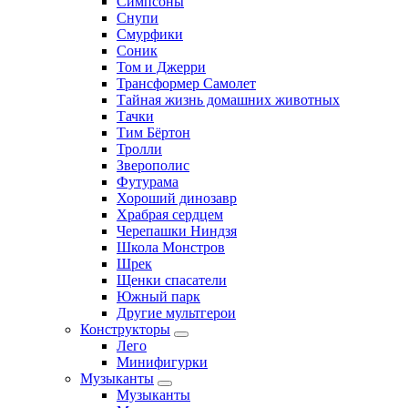
Симпсоны
Снупи
Смурфики
Соник
Том и Джерри
Трансформер Самолет
Тайная жизнь домашних животных
Тачки
Тим Бёртон
Тролли
Зверополис
Футурама
Хороший динозавр
Храбрая сердцем
Черепашки Ниндзя
Школа Монстров
Шрек
Щенки спасатели
Южный парк
Другие мультгерои
Конструкторы
Лего
Минифигурки
Музыканты
Музыканты