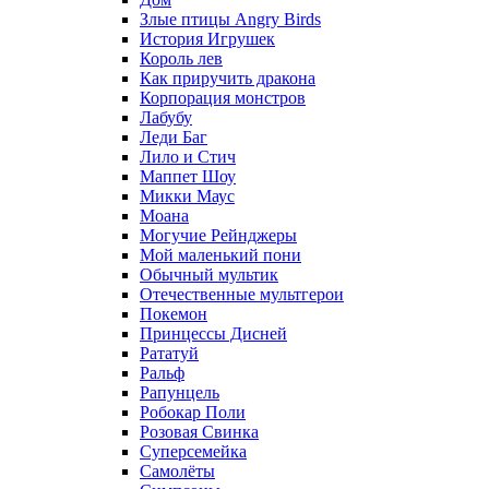
Злые птицы Angry Birds
История Игрушек
Король лев
Как приручить дракона
Корпорация монстров
Лабубу
Леди Баг
Лило и Стич
Маппет Шоу
Микки Маус
Моана
Могучие Рейнджеры
Мой маленький пони
Обычный мультик
Отечественные мультгерои
Покемон
Принцессы Дисней
Рататуй
Ральф
Рапунцель
Робокар Поли
Розовая Свинка
Суперсемейка
Самолёты