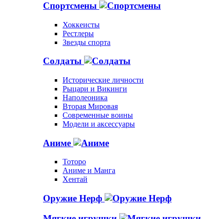
Спортсмены
Хоккеисты
Рестлеры
Звезды спорта
Солдаты
Исторические личности
Рыцари и Викинги
Наполеоника
Вторая Мировая
Современные воины
Модели и аксессуары
Аниме
Тоторо
Аниме и Манга
Хентай
Оружие Нерф
Мягкие игрушки