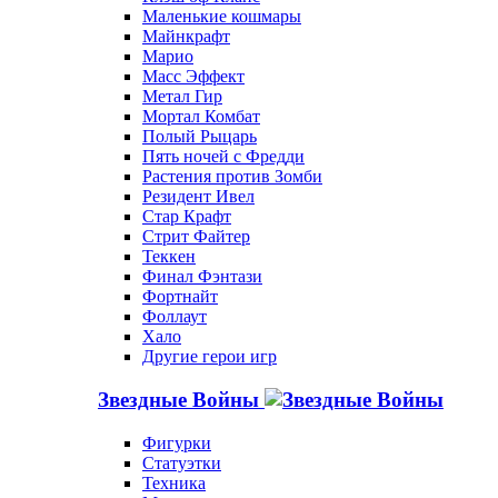
Маленькие кошмары
Майнкрафт
Марио
Масс Эффект
Метал Гир
Мортал Комбат
Полый Рыцарь
Пять ночей с Фредди
Растения против Зомби
Резидент Ивел
Стар Крафт
Стрит Файтер
Теккен
Финал Фэнтази
Фортнайт
Фоллаут
Хало
Другие герои игр
Звездные Войны
Фигурки
Статуэтки
Техника