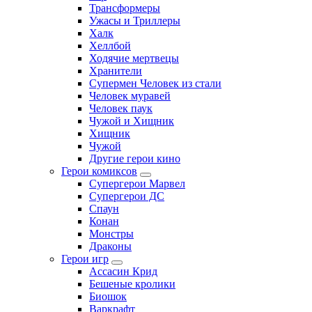
Трансформеры
Ужасы и Триллеры
Халк
Хеллбой
Ходячие мертвецы
Хранители
Супермен Человек из стали
Человек муравей
Человек паук
Чужой и Хищник
Хищник
Чужой
Другие герои кино
Герои комиксов
Супергерои Марвел
Супергерои ДС
Спаун
Конан
Монстры
Драконы
Герои игр
Ассасин Крид
Бешеные кролики
Биошок
Варкрафт