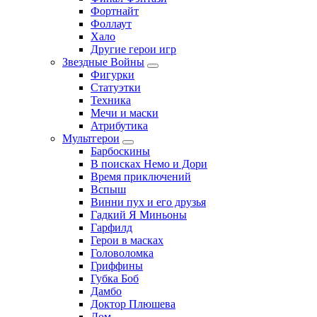
Фортнайт
Фоллаут
Хало
Другие герои игр
Звездные Войны
Фигурки
Статуэтки
Техника
Мечи и маски
Атрибутика
Мультгерои
Барбоскины
В поисках Немо и Дори
Время приключений
Вспыш
Винни пух и его друзья
Гадкий Я Миньоны
Гарфилд
Герои в масках
Головоломка
Гриффины
Губка Боб
Дамбо
Доктор Плюшева
Дом