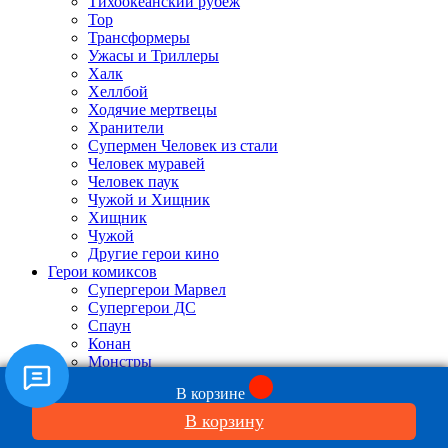
Тихоокеанский рубеж
Тор
Трансформеры
Ужасы и Триллеры
Халк
Хеллбой
Ходячие мертвецы
Хранители
Супермен Человек из стали
Человек муравей
Человек паук
Чужой и Хищник
Хищник
Чужой
Другие герои кино
Герои комиксов
Супергерои Марвел
Супергерои ДС
Спаун
Конан
Монстры
Драконы
В корзине
Герои игр
Ассасин Крид
В корзину
Бешеные кролики