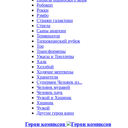
Робокоп
Рокки
Рэмбо
Стражи галактики
Стрела
Сыны анархии
Терминатор
Тихоокеанский рубеж
Тор
Трансформеры
Ужасы и Триллеры
Халк
Хеллбой
Ходячие мертвецы
Хранители
Супермен Человек из...
Человек муравей
Человек паук
Чужой и Хищник
Хищник
Чужой
Другие герои кино
Герои комиксов