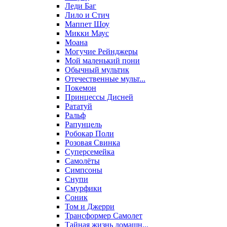
Леди Баг
Лило и Стич
Маппет Шоу
Микки Маус
Моана
Могучие Рейнджеры
Мой маленький пони
Обычный мультик
Отечественные мульт...
Покемон
Принцессы Дисней
Рататуй
Ральф
Рапунцель
Робокар Поли
Розовая Свинка
Суперсемейка
Самолёты
Симпсоны
Снупи
Смурфики
Соник
Том и Джерри
Трансформер Самолет
Тайная жизнь домашн...