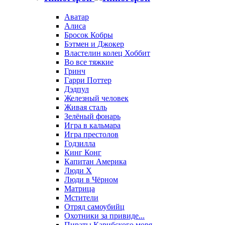
Аватар
Алиса
Бросок Кобры
Бэтмен и Джокер
Властелин колец Хоббит
Во все тяжкие
Гринч
Гарри Поттер
Дэдпул
Железный человек
Живая сталь
Зелёный фонарь
Игра в кальмара
Игра престолов
Годзилла
Кинг Конг
Капитан Америка
Люди X
Люди в Чёрном
Матрица
Мстители
Отряд самоубийц
Охотники за привиде...
Пираты Карибского моря