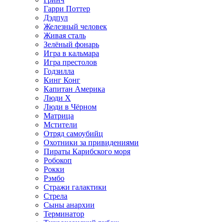
Гарри Поттер
Дэдпул
Железный человек
Живая сталь
Зелёный фонарь
Игра в кальмара
Игра престолов
Годзилла
Кинг Конг
Капитан Америка
Люди X
Люди в Чёрном
Матрица
Мстители
Отряд самоубийц
Охотники за привидениями
Пираты Карибского моря
Робокоп
Рокки
Рэмбо
Стражи галактики
Стрела
Сыны анархии
Терминатор