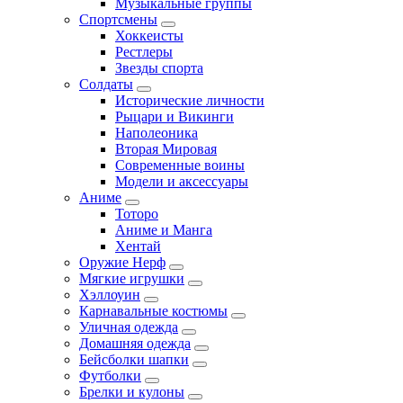
Музыкальные группы
Спортсмены
Хоккеисты
Рестлеры
Звезды спорта
Солдаты
Исторические личности
Рыцари и Викинги
Наполеоника
Вторая Мировая
Современные воины
Модели и аксессуары
Аниме
Тоторо
Аниме и Манга
Хентай
Оружие Нерф
Мягкие игрушки
Хэллоуин
Карнавальные костюмы
Уличная одежда
Домашняя одежда
Бейсболки шапки
Футболки
Брелки и кулоны