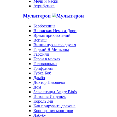
Мечи и маски
Атрибутика
Мультгерои
Барбоскины
В поисках Немо и Дори
Время приключений
Вспыш
Винни пух и его друзья
Гадкий Я Миньоны
Гарфилд
Герои в масках
Головоломка
Гриффины
Губка Боб
Дамбо
Доктор Плюшева
Дом
Злые птицы Angry Birds
История Игрушек
Король лев
Как приручить дракона
Корпорация монстров
Лабубу