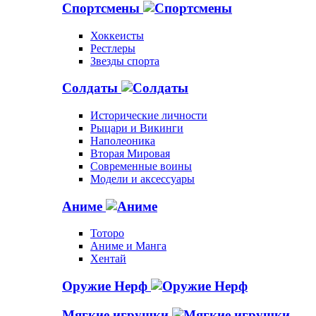
Спортсмены
Хоккеисты
Рестлеры
Звезды спорта
Солдаты
Исторические личности
Рыцари и Викинги
Наполеоника
Вторая Мировая
Современные воины
Модели и аксессуары
Аниме
Тоторо
Аниме и Манга
Хентай
Оружие Нерф
Мягкие игрушки