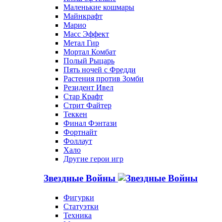
Маленькие кошмары
Майнкрафт
Марио
Масс Эффект
Метал Гир
Мортал Комбат
Полый Рыцарь
Пять ночей с Фредди
Растения против Зомби
Резидент Ивел
Стар Крафт
Стрит Файтер
Теккен
Финал Фэнтази
Фортнайт
Фоллаут
Хало
Другие герои игр
Звездные Войны
Фигурки
Статуэтки
Техника