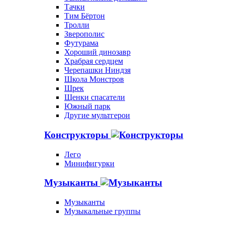
Тачки
Тим Бёртон
Тролли
Зверополис
Футурама
Хороший динозавр
Храбрая сердцем
Черепашки Ниндзя
Школа Монстров
Шрек
Щенки спасатели
Южный парк
Другие мультгерои
Конструкторы
Лего
Минифигурки
Музыканты
Музыканты
Музыкальные группы