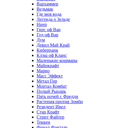
Вархаммер
Ведьмак
Где моя вода
Легенда о Зельде
Ниер
Гирс оф Вар
Год оф Вар
Дум
Девил Май Край
Киберпанк
Клэш оф Кланс
Маленькие кошмары
Майнкрафт
Марио
Масс Эффект
Метал Гир
Мортал Комбат
Полый Рыцарь
Пять ночей с Фредди
Растения против Зомби
Резидент Ивел
Стар Крафт
Стрит Файтер
Теккен
Финал Фэнтази