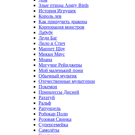
Злые птицы Angry Birds
История Игрушек
Король лев
Как приручить дракона
Корпорация монстров
Лабубу
Леди Баг
Лило и Стич
Маппет Шоу
Микки Маус
Моана
Могучие Рейнджеры
Мой маленький пони
Обычный мультик
Отечественные мультгерои
Покемон
Принцессы Дисней
Рататуй
Ральф
Рапунцель
Робокар Поли
Розовая Свинка
Суперсемейка
Самолёты