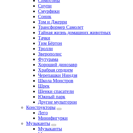
Симпсоны
Снупи
Смурфики
Соник
Том и Джерри
Трансформер Самолет
Тайная жизнь домашних животных
Тачки
Тим Бёртон
Тролли
Зверополис
Футурама
Хороший динозавр
Храбрая сердцем
Черепашки Ниндзя
Школа Монстров
Шрек
Щенки спасатели
Южный парк
Другие мультгерои
Конструкторы
Лего
Минифигурки
Музыканты
Музыканты