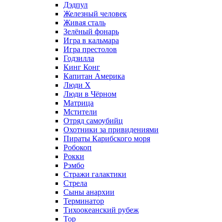
Дэдпул
Железный человек
Живая сталь
Зелёный фонарь
Игра в кальмара
Игра престолов
Годзилла
Кинг Конг
Капитан Америка
Люди X
Люди в Чёрном
Матрица
Мстители
Отряд самоубийц
Охотники за привидениями
Пираты Карибского моря
Робокоп
Рокки
Рэмбо
Стражи галактики
Стрела
Сыны анархии
Терминатор
Тихоокеанский рубеж
Тор