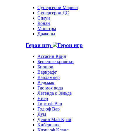
Супергерои Марвел
Супергерои ДС
Спаун
Конан
Монстры
Драконы
Герои игр
Ассасин Крид
Бешеные кролики
Биошок
Варкрафт
Вархаммер
Ведьмак
Где моя вода
Легенда о Зельде
Ниер
Гирс оф Вар
Год оф Вар
Дум
Девил Май Край
Киберпанк
Клэш оф Кланс