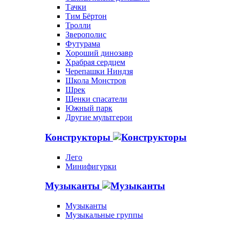
Тачки
Тим Бёртон
Тролли
Зверополис
Футурама
Хороший динозавр
Храбрая сердцем
Черепашки Ниндзя
Школа Монстров
Шрек
Щенки спасатели
Южный парк
Другие мультгерои
Конструкторы
Лего
Минифигурки
Музыканты
Музыканты
Музыкальные группы