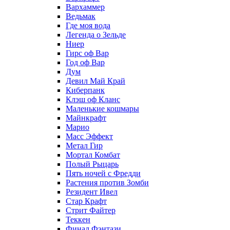
Вархаммер
Ведьмак
Где моя вода
Легенда о Зельде
Ниер
Гирс оф Вар
Год оф Вар
Дум
Девил Май Край
Киберпанк
Клэш оф Кланс
Маленькие кошмары
Майнкрафт
Марио
Масс Эффект
Метал Гир
Мортал Комбат
Полый Рыцарь
Пять ночей с Фредди
Растения против Зомби
Резидент Ивел
Стар Крафт
Стрит Файтер
Теккен
Финал Фэнтази