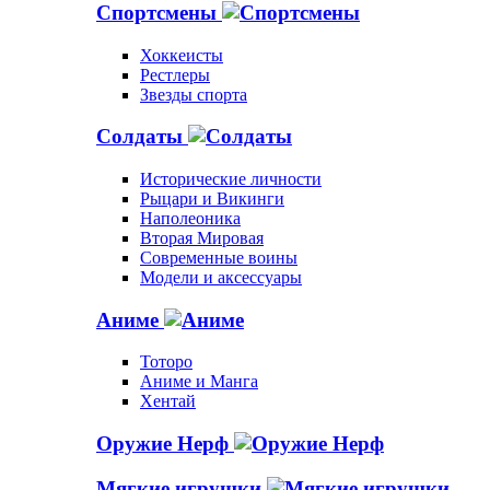
Спортсмены
Хоккеисты
Рестлеры
Звезды спорта
Солдаты
Исторические личности
Рыцари и Викинги
Наполеоника
Вторая Мировая
Современные воины
Модели и аксессуары
Аниме
Тоторо
Аниме и Манга
Хентай
Оружие Нерф
Мягкие игрушки