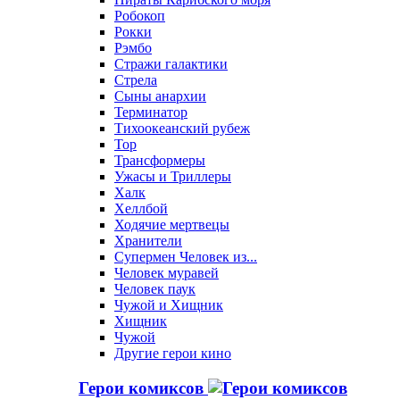
Робокоп
Рокки
Рэмбо
Стражи галактики
Стрела
Сыны анархии
Терминатор
Тихоокеанский рубеж
Тор
Трансформеры
Ужасы и Триллеры
Халк
Хеллбой
Ходячие мертвецы
Хранители
Супермен Человек из...
Человек муравей
Человек паук
Чужой и Хищник
Хищник
Чужой
Другие герои кино
Герои комиксов