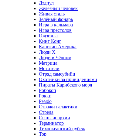
Дэдпул
Железный человек
Живая сталь
Зелёный фонарь
Игра в кальмара
Игра престолов
Годзилла
Кинг Конг
Капитан Америка
Люди X
Люди в Чёрном
Матрица
Мстители
Отряд самоубийц
Охотники за привидениями
Пираты Карибского моря
Робокоп
Рокки
Рэмбо
Стражи галактики
Стрела
Сыны анархии
Терминатор
Тихоокеанский рубеж
Тор