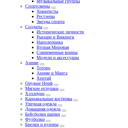
Музыкальные группы
Спортсмены
Хоккеисты
Рестлеры
Звезды спорта
Солдаты
Исторические личности
Рыцари и Викинги
Наполеоника
Вторая Мировая
Современные воины
Модели и аксессуары
Аниме
Тоторо
Аниме и Манга
Хентай
Оружие Нерф
Мягкие игрушки
Хэллоуин
Карнавальные костюмы
Уличная одежда
Домашняя одежда
Бейсболки шапки
Футболки
Брелки и кулоны