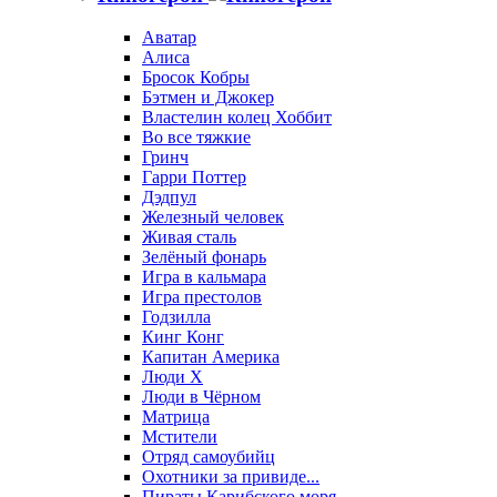
Аватар
Алиса
Бросок Кобры
Бэтмен и Джокер
Властелин колец Хоббит
Во все тяжкие
Гринч
Гарри Поттер
Дэдпул
Железный человек
Живая сталь
Зелёный фонарь
Игра в кальмара
Игра престолов
Годзилла
Кинг Конг
Капитан Америка
Люди X
Люди в Чёрном
Матрица
Мстители
Отряд самоубийц
Охотники за привиде...
Пираты Карибского моря