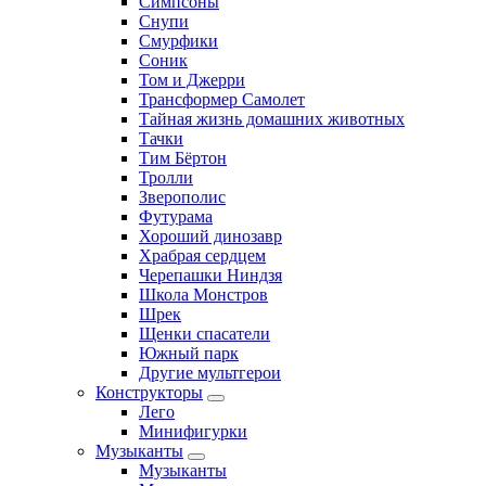
Симпсоны
Снупи
Смурфики
Соник
Том и Джерри
Трансформер Самолет
Тайная жизнь домашних животных
Тачки
Тим Бёртон
Тролли
Зверополис
Футурама
Хороший динозавр
Храбрая сердцем
Черепашки Ниндзя
Школа Монстров
Шрек
Щенки спасатели
Южный парк
Другие мультгерои
Конструкторы
Лего
Минифигурки
Музыканты
Музыканты