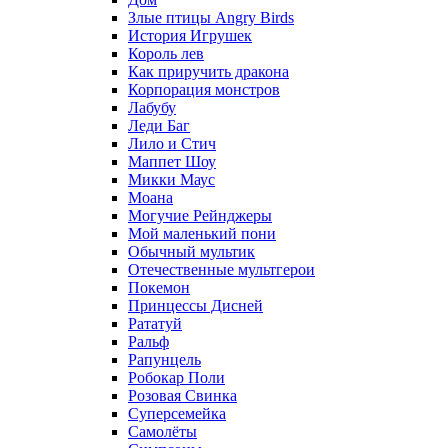
Злые птицы Angry Birds
История Игрушек
Король лев
Как приручить дракона
Корпорация монстров
Лабубу
Леди Баг
Лило и Стич
Маппет Шоу
Микки Маус
Моана
Могучие Рейнджеры
Мой маленький пони
Обычный мультик
Отечественные мультгерои
Покемон
Принцессы Дисней
Рататуй
Ральф
Рапунцель
Робокар Поли
Розовая Свинка
Суперсемейка
Самолёты