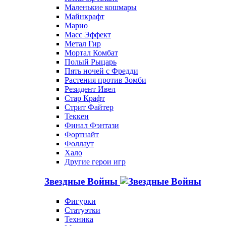
Маленькие кошмары
Майнкрафт
Марио
Масс Эффект
Метал Гир
Мортал Комбат
Полый Рыцарь
Пять ночей с Фредди
Растения против Зомби
Резидент Ивел
Стар Крафт
Стрит Файтер
Теккен
Финал Фэнтази
Фортнайт
Фоллаут
Хало
Другие герои игр
Звездные Войны
Фигурки
Статуэтки
Техника