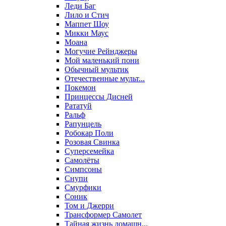
Леди Баг
Лило и Стич
Маппет Шоу
Микки Маус
Моана
Могучие Рейнджеры
Мой маленький пони
Обычный мультик
Отечественные мульт...
Покемон
Принцессы Дисней
Рататуй
Ральф
Рапунцель
Робокар Поли
Розовая Свинка
Суперсемейка
Самолёты
Симпсоны
Снупи
Смурфики
Соник
Том и Джерри
Трансформер Самолет
Тайная жизнь домашн...