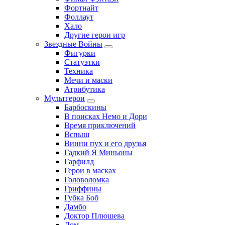
Фортнайт
Фоллаут
Хало
Другие герои игр
Звездные Войны
Фигурки
Статуэтки
Техника
Мечи и маски
Атрибутика
Мультгерои
Барбоскины
В поисках Немо и Дори
Время приключений
Вспыш
Винни пух и его друзья
Гадкий Я Миньоны
Гарфилд
Герои в масках
Головоломка
Гриффины
Губка Боб
Дамбо
Доктор Плюшева
Дом