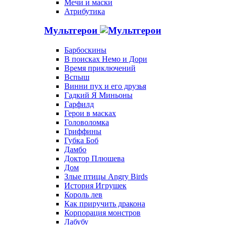
Мечи и маски
Атрибутика
Мультгерои
Барбоскины
В поисках Немо и Дори
Время приключений
Вспыш
Винни пух и его друзья
Гадкий Я Миньоны
Гарфилд
Герои в масках
Головоломка
Гриффины
Губка Боб
Дамбо
Доктор Плюшева
Дом
Злые птицы Angry Birds
История Игрушек
Король лев
Как приручить дракона
Корпорация монстров
Лабубу