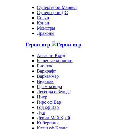
Супергерои Марвел
Супергерои ДС
Спаун
Конан
Монстры
Драконы
Герои игр
Ассасин Крид
Бешеные кролики
Биошок
Варкрафт
Вархаммер
Ведьмак
Где моя вода
Легенда о Зельде
Ниер
Гирс оф Вар
Год оф Вар
Дум
Девил Май Край
Киберпанк
Клэш оф Кланс