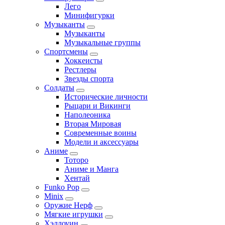
Лего
Минифигурки
Музыканты
Музыканты
Музыкальные группы
Спортсмены
Хоккеисты
Рестлеры
Звезды спорта
Солдаты
Исторические личности
Рыцари и Викинги
Наполеоника
Вторая Мировая
Современные воины
Модели и аксессуары
Аниме
Тоторо
Аниме и Манга
Хентай
Funko Pop
Minix
Оружие Нерф
Мягкие игрушки
Хэллоуин