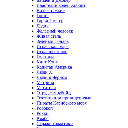
Бэтмен и Джокер
Властелин колец Хоббит
Во все тяжкие
Гринч
Гарри Поттер
Дэдпул
Железный человек
Живая сталь
Зелёный фонарь
Игра в кальмара
Игра престолов
Годзилла
Кинг Конг
Капитан Америка
Люди X
Люди в Чёрном
Матрица
Мстители
Отряд самоубийц
Охотники за привидениями
Пираты Карибского моря
Робокоп
Рокки
Рэмбо
Стражи галактики