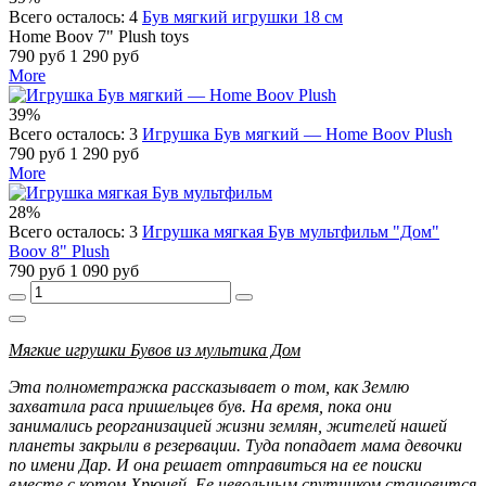
Всего осталось: 4
Був мягкий игрушки 18 см
Home Boov 7" Plush toys
790 руб
1 290 руб
More
39%
Всего осталось: 3
Игрушка Був мягкий — Home Boov Plush
790 руб
1 290 руб
More
28%
Всего осталось: 3
Игрушка мягкая Був мультфильм "Дом"
Boov 8" Plush
790 руб
1 090 руб
Мягкие игрушки Бувов из мультика Дом
Эта полнометражка рассказывает о том, как Землю
захватила раса пришельцев був. На время, пока они
занимались реорганизацией жизни землян, жителей нашей
планеты закрыли в резервации. Туда попадает мама девочки
по имени Дар. И она решает отправиться на ее поиски
вместе с котом Хрюней. Ее невольным спутником становится