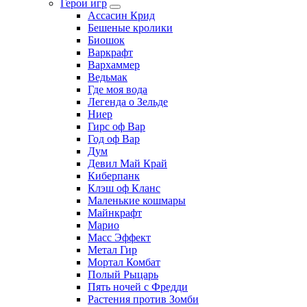
Герои игр
Ассасин Крид
Бешеные кролики
Биошок
Варкрафт
Вархаммер
Ведьмак
Где моя вода
Легенда о Зельде
Ниер
Гирс оф Вар
Год оф Вар
Дум
Девил Май Край
Киберпанк
Клэш оф Кланс
Маленькие кошмары
Майнкрафт
Марио
Масс Эффект
Метал Гир
Мортал Комбат
Полый Рыцарь
Пять ночей с Фредди
Растения против Зомби