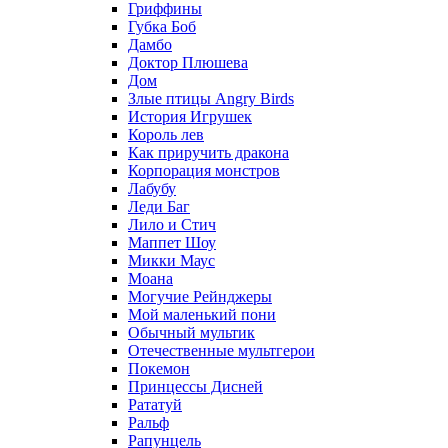
Гриффины
Губка Боб
Дамбо
Доктор Плюшева
Дом
Злые птицы Angry Birds
История Игрушек
Король лев
Как приручить дракона
Корпорация монстров
Лабубу
Леди Баг
Лило и Стич
Маппет Шоу
Микки Маус
Моана
Могучие Рейнджеры
Мой маленький пони
Обычный мультик
Отечественные мультгерои
Покемон
Принцессы Дисней
Рататуй
Ральф
Рапунцель