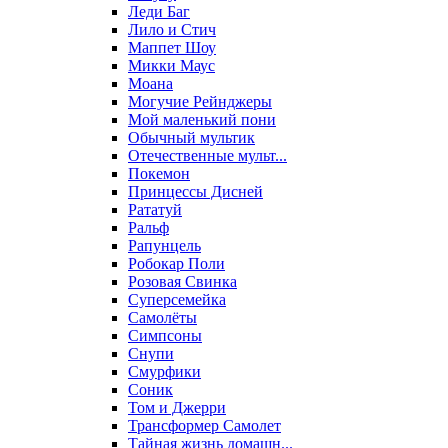
Леди Баг
Лило и Стич
Маппет Шоу
Микки Маус
Моана
Могучие Рейнджеры
Мой маленький пони
Обычный мультик
Отечественные мульт...
Покемон
Принцессы Дисней
Рататуй
Ральф
Рапунцель
Робокар Поли
Розовая Свинка
Суперсемейка
Самолёты
Симпсоны
Снупи
Смурфики
Соник
Том и Джерри
Трансформер Самолет
Тайная жизнь домашн...