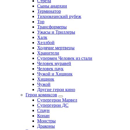
Стрела
Сыны анархии
Терминатор
Тихоокеанский рубеж
Тор
Трансформеры
Ужасы и Триллеры
Халк
Хеллбой
Ходячие мертвецы
Хранители
Супермен Человек из стали
Человек муравей
Человек паук
Чужой и Хищник
Хищник
Чужой
Другие герои кино
Герои комиксов
Супергерои Марвел
Супергерои ДС
Спаун
Конан
Монстры
Драконы