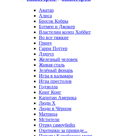
Аватар
Алиса
Бросок Кобры
Бэтмен и Джокер
Властелин колец Хоббит
Во все тяжкие
Гринч
Гарри Поттер
Дэдпул
Железный человек
Живая сталь
Зелёный фонарь
Игра в кальмара
Игра престолов
Годзилла
Кинг Конг
Капитан Америка
Люди X
Люди в Чёрном
Матрица
Мстители
Отряд самоубийц
Охотники за привиде...
Пираты Карибского моря