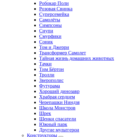
Робокар Поли
Розовая Свинка
Суперсемейка
Самолёты
Симпсоны
Снупи
Смурфики
Соник
Том и Джерри
Трансформер Самолет
Тайная жизнь домашних животных
Тачки
Тим Бёртон
Тролли
Зверополис
Футурама
Хороший динозавр
Храбрая сердцем
Черепашки Ниндзя
Школа Монстров
Шрек
Щенки спасатели
Южный парк
Другие мультгерои
Конструкторы