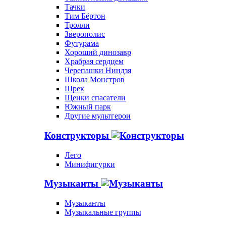
Тачки
Тим Бёртон
Тролли
Зверополис
Футурама
Хороший динозавр
Храбрая сердцем
Черепашки Ниндзя
Школа Монстров
Шрек
Щенки спасатели
Южный парк
Другие мультгерои
Конструкторы
Лего
Минифигурки
Музыканты
Музыканты
Музыкальные группы