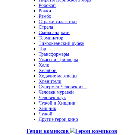
Робокоп
Рокки
Рэмбо
Стражи галактики
Стрела
Сыны анархии
Терминатор
Тихоокеанский рубеж
Тор
Трансформеры
Ужасы и Триллеры
Халк
Хеллбой
Ходячие мертвецы
Хранители
Супермен Человек из...
Человек муравей
Человек паук
Чужой и Хищник
Хищник
Чужой
Другие герои кино
Герои комиксов