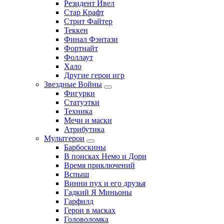
Резидент Ивел
Стар Крафт
Стрит Файтер
Теккен
Финал Фэнтази
Фортнайт
Фоллаут
Хало
Другие герои игр
Звездные Войны
Фигурки
Статуэтки
Техника
Мечи и маски
Атрибутика
Мультгерои
Барбоскины
В поисках Немо и Дори
Время приключений
Вспыш
Винни пух и его друзья
Гадкий Я Миньоны
Гарфилд
Герои в масках
Головоломка