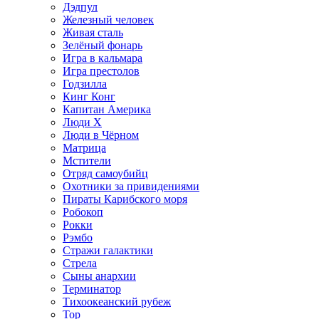
Дэдпул
Железный человек
Живая сталь
Зелёный фонарь
Игра в кальмара
Игра престолов
Годзилла
Кинг Конг
Капитан Америка
Люди X
Люди в Чёрном
Матрица
Мстители
Отряд самоубийц
Охотники за привидениями
Пираты Карибского моря
Робокоп
Рокки
Рэмбо
Стражи галактики
Стрела
Сыны анархии
Терминатор
Тихоокеанский рубеж
Тор