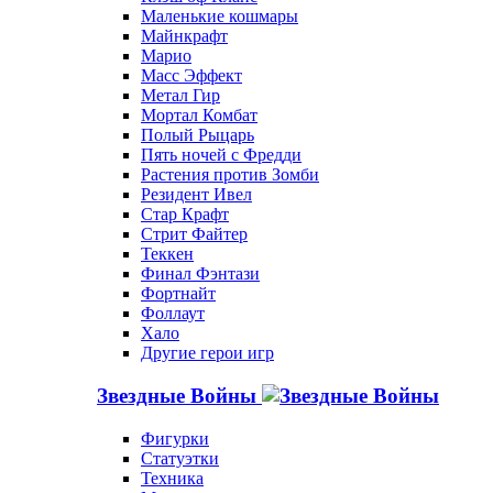
Маленькие кошмары
Майнкрафт
Марио
Масс Эффект
Метал Гир
Мортал Комбат
Полый Рыцарь
Пять ночей с Фредди
Растения против Зомби
Резидент Ивел
Стар Крафт
Стрит Файтер
Теккен
Финал Фэнтази
Фортнайт
Фоллаут
Хало
Другие герои игр
Звездные Войны
Фигурки
Статуэтки
Техника