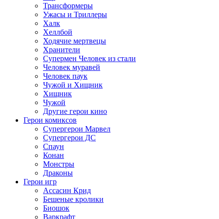
Трансформеры
Ужасы и Триллеры
Халк
Хеллбой
Ходячие мертвецы
Хранители
Супермен Человек из стали
Человек муравей
Человек паук
Чужой и Хищник
Хищник
Чужой
Другие герои кино
Герои комиксов
Супергерои Марвел
Супергерои ДС
Спаун
Конан
Монстры
Драконы
Герои игр
Ассасин Крид
Бешеные кролики
Биошок
Варкрафт