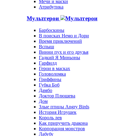
Мечи и маски
Атрибутика
Мультгерои
Барбоскины
В поисках Немо и Дори
Время приключений
Вспыш
Винни пух и его друзья
Гадкий Я Миньоны
Гарфилд
Герои в масках
Головоломка
Гриффины
Губка Боб
Дамбо
Доктор Плюшева
Дом
Злые птицы Angry Birds
История Игрушек
Король лев
Как приручить дракона
Корпорация монстров
Лабубу