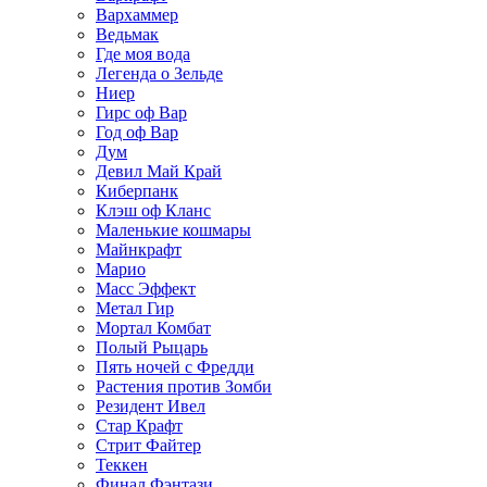
Вархаммер
Ведьмак
Где моя вода
Легенда о Зельде
Ниер
Гирс оф Вар
Год оф Вар
Дум
Девил Май Край
Киберпанк
Клэш оф Кланс
Маленькие кошмары
Майнкрафт
Марио
Масс Эффект
Метал Гир
Мортал Комбат
Полый Рыцарь
Пять ночей с Фредди
Растения против Зомби
Резидент Ивел
Стар Крафт
Стрит Файтер
Теккен
Финал Фэнтази