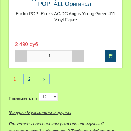
POP! 411 Оригинал!
Funko POP! Rocks AC/DC Angus Young Green 411
Vinyl Figure
2 490 руб
1
2
Показывать по:
Фигурки Музыканты и группы
Являетесь поклонником рока или поп-музыки?
Фанатом какой-либо группы? Тогда нам будет чем