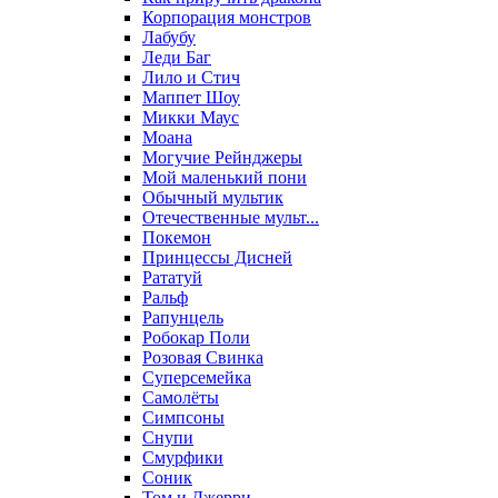
Корпорация монстров
Лабубу
Леди Баг
Лило и Стич
Маппет Шоу
Микки Маус
Моана
Могучие Рейнджеры
Мой маленький пони
Обычный мультик
Отечественные мульт...
Покемон
Принцессы Дисней
Рататуй
Ральф
Рапунцель
Робокар Поли
Розовая Свинка
Суперсемейка
Самолёты
Симпсоны
Снупи
Смурфики
Соник
Том и Джерри