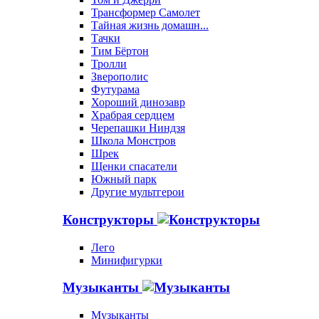
Трансформер Самолет
Тайная жизнь домашн...
Тачки
Тим Бёртон
Тролли
Зверополис
Футурама
Хороший динозавр
Храбрая сердцем
Черепашки Ниндзя
Школа Монстров
Шрек
Щенки спасатели
Южный парк
Другие мультгерои
Конструкторы
Лего
Минифигурки
Музыканты
Музыканты