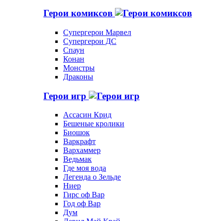
Герои комиксов
Супергерои Марвел
Супергерои ДС
Спаун
Конан
Монстры
Драконы
Герои игр
Ассасин Крид
Бешеные кролики
Биошок
Варкрафт
Вархаммер
Ведьмак
Где моя вода
Легенда о Зельде
Ниер
Гирс оф Вар
Год оф Вар
Дум