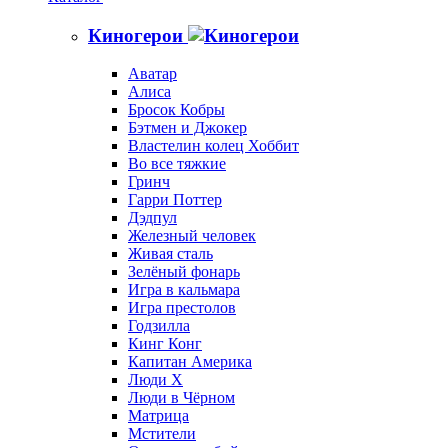
Киногерои
Аватар
Алиса
Бросок Кобры
Бэтмен и Джокер
Властелин колец Хоббит
Во все тяжкие
Гринч
Гарри Поттер
Дэдпул
Железный человек
Живая сталь
Зелёный фонарь
Игра в кальмара
Игра престолов
Годзилла
Кинг Конг
Капитан Америка
Люди X
Люди в Чёрном
Матрица
Мстители