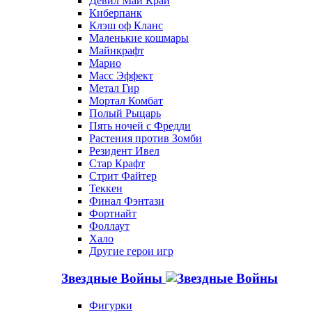
Девил Май Край
Киберпанк
Клэш оф Кланс
Маленькие кошмары
Майнкрафт
Марио
Масс Эффект
Метал Гир
Мортал Комбат
Полый Рыцарь
Пять ночей с Фредди
Растения против Зомби
Резидент Ивел
Стар Крафт
Стрит Файтер
Теккен
Финал Фэнтази
Фортнайт
Фоллаут
Хало
Другие герои игр
Звездные Войны
Фигурки