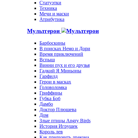
Статуэтки
Техника
Мечи и маски
Атрибутика
Мультгерои
Барбоскины
В поисках Немо и Дори
Время приключений
Вспыш
Винни пух и его друзья
Гадкий Я Миньоны
Гарфилд
Герои в масках
Головоломка
Гриффины
Губка Боб
Дамбо
Доктор Плюшева
Дом
Злые птицы Angry Birds
История Игрушек
Король лев
Как приручить дракона