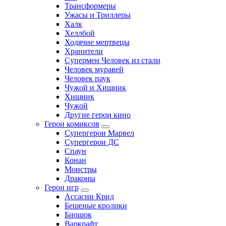
Трансформеры
Ужасы и Триллеры
Халк
Хеллбой
Ходячие мертвецы
Хранители
Супермен Человек из стали
Человек муравей
Человек паук
Чужой и Хищник
Хищник
Чужой
Другие герои кино
Герои комиксов
Супергерои Марвел
Супергерои ДС
Спаун
Конан
Монстры
Драконы
Герои игр
Ассасин Крид
Бешеные кролики
Биошок
Варкрафт