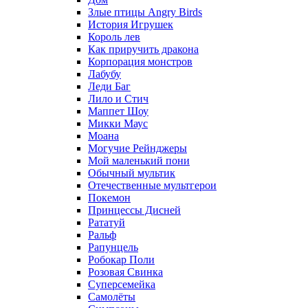
Злые птицы Angry Birds
История Игрушек
Король лев
Как приручить дракона
Корпорация монстров
Лабубу
Леди Баг
Лило и Стич
Маппет Шоу
Микки Маус
Моана
Могучие Рейнджеры
Мой маленький пони
Обычный мультик
Отечественные мультгерои
Покемон
Принцессы Дисней
Рататуй
Ральф
Рапунцель
Робокар Поли
Розовая Свинка
Суперсемейка
Самолёты