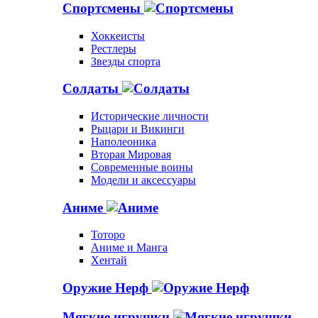
Спортсмены
Хоккеисты
Рестлеры
Звезды спорта
Солдаты
Исторические личности
Рыцари и Викинги
Наполеоника
Вторая Мировая
Современные воины
Модели и аксессуары
Аниме
Тоторо
Аниме и Манга
Хентай
Оружие Нерф
Мягкие игрушки