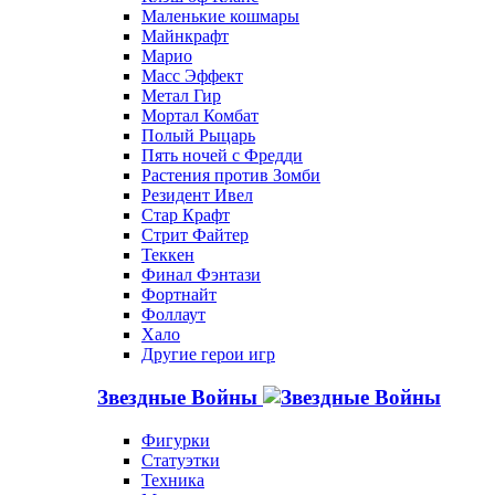
Маленькие кошмары
Майнкрафт
Марио
Масс Эффект
Метал Гир
Мортал Комбат
Полый Рыцарь
Пять ночей с Фредди
Растения против Зомби
Резидент Ивел
Стар Крафт
Стрит Файтер
Теккен
Финал Фэнтази
Фортнайт
Фоллаут
Хало
Другие герои игр
Звездные Войны
Фигурки
Статуэтки
Техника