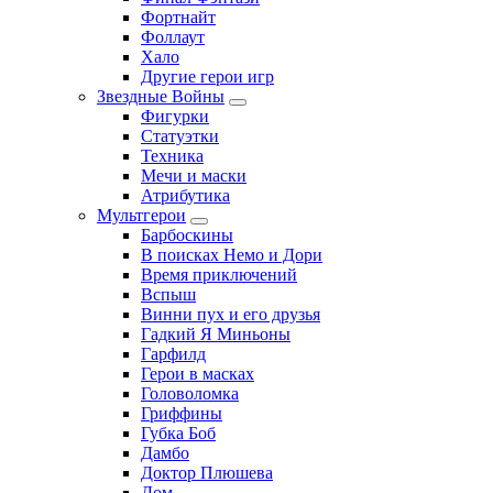
Фортнайт
Фоллаут
Хало
Другие герои игр
Звездные Войны
Фигурки
Статуэтки
Техника
Мечи и маски
Атрибутика
Мультгерои
Барбоскины
В поисках Немо и Дори
Время приключений
Вспыш
Винни пух и его друзья
Гадкий Я Миньоны
Гарфилд
Герои в масках
Головоломка
Гриффины
Губка Боб
Дамбо
Доктор Плюшева
Дом