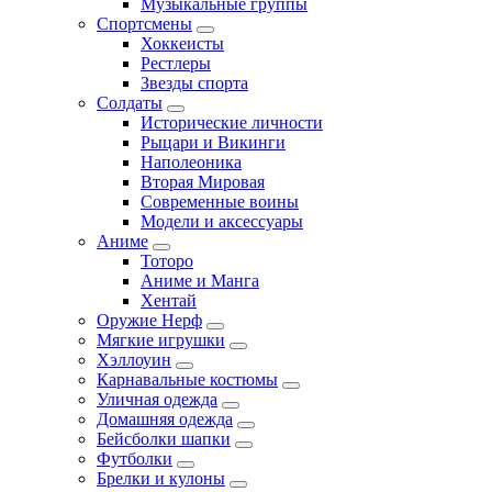
Музыкальные группы
Спортсмены
Хоккеисты
Рестлеры
Звезды спорта
Солдаты
Исторические личности
Рыцари и Викинги
Наполеоника
Вторая Мировая
Современные воины
Модели и аксессуары
Аниме
Тоторо
Аниме и Манга
Хентай
Оружие Нерф
Мягкие игрушки
Хэллоуин
Карнавальные костюмы
Уличная одежда
Домашняя одежда
Бейсболки шапки
Футболки
Брелки и кулоны