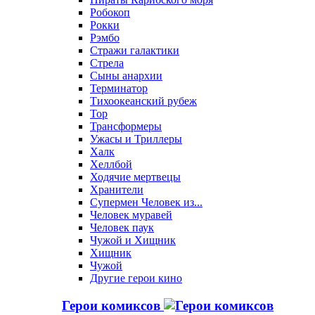
Робокоп
Рокки
Рэмбо
Стражи галактики
Стрела
Сыны анархии
Терминатор
Тихоокеанский рубеж
Тор
Трансформеры
Ужасы и Триллеры
Халк
Хеллбой
Ходячие мертвецы
Хранители
Супермен Человек из...
Человек муравей
Человек паук
Чужой и Хищник
Хищник
Чужой
Другие герои кино
Герои комиксов