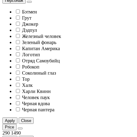
Персонаж
Бэтмен
Грут
Джокер
Дэдпул
Железный человек
Зеленый фонарь
Капитан Америка
Логотип
Отряд Самоубийц
Робокоп
Соколиный глаз
Тор
Халк
Харли Квинн
Человек паук
Черная вдова
Черная пантера
Apply
Close
Price
290
1490