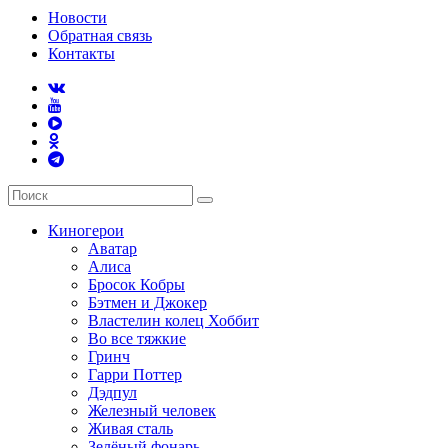
Новости
Обратная связь
Контакты
Киногерои
Аватар
Алиса
Бросок Кобры
Бэтмен и Джокер
Властелин колец Хоббит
Во все тяжкие
Гринч
Гарри Поттер
Дэдпул
Железный человек
Живая сталь
Зелёный фонарь