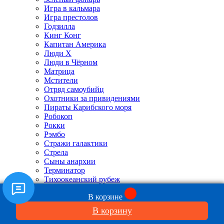
Игра в кальмара
Игра престолов
Годзилла
Кинг Конг
Капитан Америка
Люди X
Люди в Чёрном
Матрица
Мстители
Отряд самоубийц
Охотники за привидениями
Пираты Карибского моря
Робокоп
Рокки
Рэмбо
Стражи галактики
Стрела
Сыны анархии
Терминатор
Тихоокеанский рубеж
Тор
В корзине
Трансформеры
Ужасы и Триллеры
В корзину
Халк