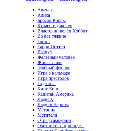
Аватар
Алиса
Бросок Кобры
Бэтмен и Джокер
Властелин колец Хоббит
Во все тяжкие
Гринч
Гарри Поттер
Дэдпул
Железный человек
Живая сталь
Зелёный фонарь
Игра в кальмара
Игра престолов
Годзилла
Кинг Конг
Капитан Америка
Люди X
Люди в Чёрном
Матрица
Мстители
Отряд самоубийц
Охотники за привиде...
Пираты Карибского моря