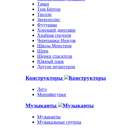
Тачки
Тим Бёртон
Тролли
Зверополис
Футурама
Хороший динозавр
Храбрая сердцем
Черепашки Ниндзя
Школа Монстров
Шрек
Щенки спасатели
Южный парк
Другие мультгерои
Конструкторы
Лего
Минифигурки
Музыканты
Музыканты
Музыкальные группы