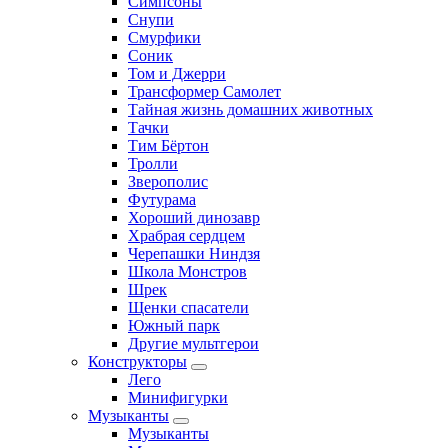
Симпсоны
Снупи
Смурфики
Соник
Том и Джерри
Трансформер Самолет
Тайная жизнь домашних животных
Тачки
Тим Бёртон
Тролли
Зверополис
Футурама
Хороший динозавр
Храбрая сердцем
Черепашки Ниндзя
Школа Монстров
Шрек
Щенки спасатели
Южный парк
Другие мультгерои
Конструкторы
Лего
Минифигурки
Музыканты
Музыканты