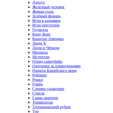
Дэдпул
Железный человек
Живая сталь
Зелёный фонарь
Игра в кальмара
Игра престолов
Годзилла
Кинг Конг
Капитан Америка
Люди X
Люди в Чёрном
Матрица
Мстители
Отряд самоубийц
Охотники за привидениями
Пираты Карибского моря
Робокоп
Рокки
Рэмбо
Стражи галактики
Стрела
Сыны анархии
Терминатор
Тихоокеанский рубеж
Тор