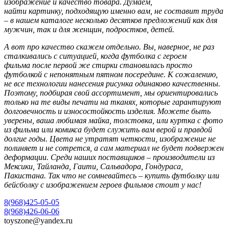
изображение и качество товара. Думаем,
найти
картинку,
подходящую именно вам,
не составит труда
– в нашем каталоге несколько десятков
предложений
как для
мужчин, так и для женщин, подростков, детей.
А вот про качество скажем отдельно. Вы, наверное, не раз
сталкивались с ситуацией, когда
футболка с героем
фильма
после первой же стирки становилась просто
футболкой с непонятным пятном посередине. К сожалению,
не все технологии нанесения рисунка одинаково качественны.
Поэтому, подбирая свой ассортимент, мы ориентировались
только
на те
виды печати на тканях, которые гарантируют
долговечность и износостойкость изделия. Можете быть
уверены, ваша любимая
майка, толстовка, или куртка с фото
из фильма или комикса
будет служить вам верой и правдой
долгие годы. Цвета не
утратят четкости, изображение не
полиняет и не сотрется, а сам материал не будет подвержен
деформации. Среди наших поставщиков – производители из
Мексики,
Тайланда
, Гаити, Сальвадора, Гондураса,
Пакистана. Так что не сомневайтесь –
купить футболку или
бейсболку с изображением героев фильмов
стоит у нас!
8(968)425-05-05
8(968)426-06-06
toyszone@yandex.ru