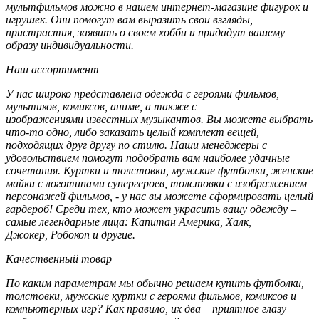
мультфильмов
можно в
нашем
интернет-магазине
фигурок и
игрушек. Они помогут вам выразить свои взгляды,
пристрастия, заявить о своем хобби и придадут вашему
образу индивидуальности.
Наш ассортимент
У нас широко представлена
одежда с героями фильмов,
мультиков, комиксов,
аниме, а также с
изображениями
известных
музыкантов.
Вы можете выбрать
что-то одно, либо заказать целый комплект вещей,
подходящих
друг другу по стилю. Наши менеджеры с
удовольствием помогут подобрать вам наиболее удачные
сочетания. Куртки и
толстовки,
мужские футболки, женские
майки
с
логотипами
супергероев,
толстовки с изображением
персонажей фильмов, - у нас вы можете сформировать целый
гардероб!
Среди тех, кто может
украсить вашу
одежду
–
самые легендарные лица: Капитан Америка,
Халк
,
Джокер,
Робокоп
и другие.
Качественный товар
По каким параметрам мы
обычно решаем
купить футболки,
толстовки, мужские куртки с героями фильмов, комиксов и
компьютерных игр? Как правило, их два – приятное глазу