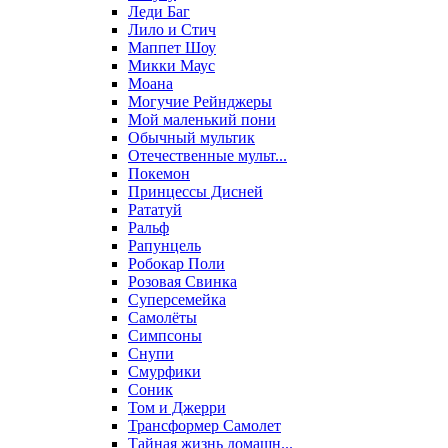
Леди Баг
Лило и Стич
Маппет Шоу
Микки Маус
Моана
Могучие Рейнджеры
Мой маленький пони
Обычный мультик
Отечественные мульт...
Покемон
Принцессы Дисней
Рататуй
Ральф
Рапунцель
Робокар Поли
Розовая Свинка
Суперсемейка
Самолёты
Симпсоны
Снупи
Смурфики
Соник
Том и Джерри
Трансформер Самолет
Тайная жизнь домашн...