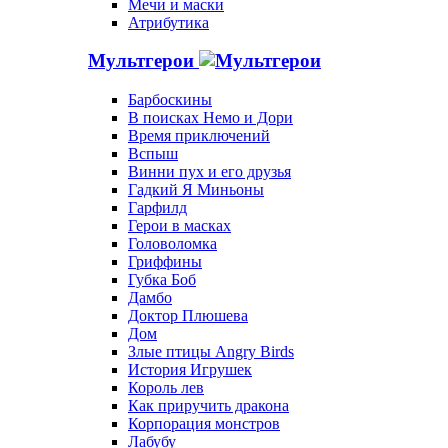
Мечи и маски
Атрибутика
Мультгерои
Барбоскины
В поисках Немо и Дори
Время приключений
Вспыш
Винни пух и его друзья
Гадкий Я Миньоны
Гарфилд
Герои в масках
Головоломка
Гриффины
Губка Боб
Дамбо
Доктор Плюшева
Дом
Злые птицы Angry Birds
История Игрушек
Король лев
Как приручить дракона
Корпорация монстров
Лабубу