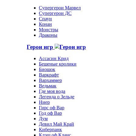
Супергерои Марвел
Супергерои ДС
Спаун
Конан
Монстры
Драконы
Герои игр
Ассасин Крид
Бешеные кролики
Биошок
Варкрафт
Вархаммер
Ведьмак
Где моя вода
Легенда о Зельде
Ниер
Гирс оф Вар
Год оф Вар
Дум
Девил Май Край
Киберпанк
Клэш оф Кланс