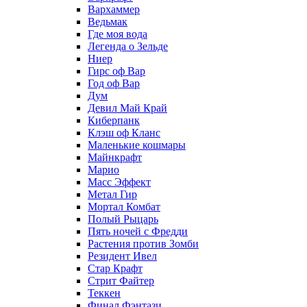
Вархаммер
Ведьмак
Где моя вода
Легенда о Зельде
Ниер
Гирс оф Вар
Год оф Вар
Дум
Девил Май Край
Киберпанк
Клэш оф Кланс
Маленькие кошмары
Майнкрафт
Марио
Масс Эффект
Метал Гир
Мортал Комбат
Полый Рыцарь
Пять ночей с Фредди
Растения против Зомби
Резидент Ивел
Стар Крафт
Стрит Файтер
Теккен
Финал Фэнтази