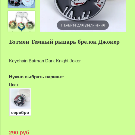
zoom
Нажмите для увеличения
Бэтмен Темный рыцарь брелок Джокер
Keychain Batman Dark Knight Joker
Нужно выбрать вариант:
Цвет
серебро
290 руб