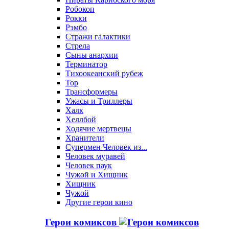
Робокоп
Рокки
Рэмбо
Стражи галактики
Стрела
Сыны анархии
Терминатор
Тихоокеанский рубеж
Тор
Трансформеры
Ужасы и Триллеры
Халк
Хеллбой
Ходячие мертвецы
Хранители
Супермен Человек из...
Человек муравей
Человек паук
Чужой и Хищник
Хищник
Чужой
Другие герои кино
Герои комиксов