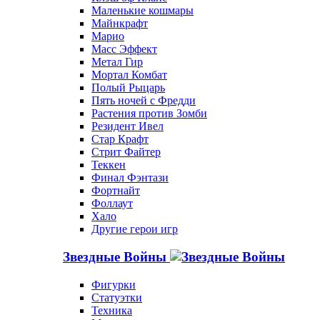
Маленькие кошмары
Майнкрафт
Марио
Масс Эффект
Метал Гир
Мортал Комбат
Полый Рыцарь
Пять ночей с Фредди
Растения против Зомби
Резидент Ивел
Стар Крафт
Стрит Файтер
Теккен
Финал Фэнтази
Фортнайт
Фоллаут
Хало
Другие герои игр
Звездные Войны
Фигурки
Статуэтки
Техника