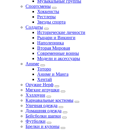
Музыкальные группы
Спортсмены
Хоккеисты
Рестлеры
Звезды спорта
Солдаты
Исторические личности
Рыцари и Викинги
Наполеоника
Вторая Мировая
Современные воины
Модели и аксессуары
Аниме
Тоторо
Аниме и Манга
Хентай
Оружие Нерф
Мягкие игрушки
Хэллоуин
Карнавальные костюмы
Уличная одежда
Домашняя одежда
Бейсболки шапки
Футболки
Брелки и кулоны