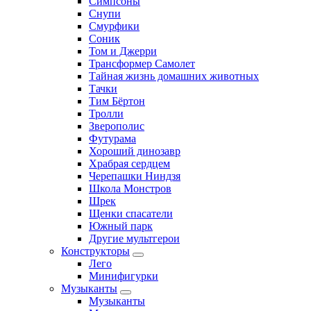
Симпсоны
Снупи
Смурфики
Соник
Том и Джерри
Трансформер Самолет
Тайная жизнь домашних животных
Тачки
Тим Бёртон
Тролли
Зверополис
Футурама
Хороший динозавр
Храбрая сердцем
Черепашки Ниндзя
Школа Монстров
Шрек
Щенки спасатели
Южный парк
Другие мультгерои
Конструкторы
Лего
Минифигурки
Музыканты
Музыканты