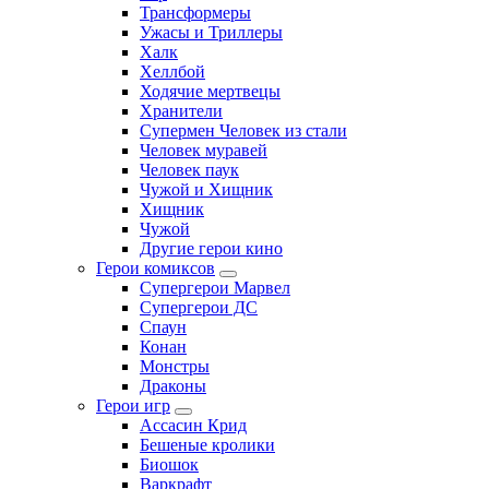
Трансформеры
Ужасы и Триллеры
Халк
Хеллбой
Ходячие мертвецы
Хранители
Супермен Человек из стали
Человек муравей
Человек паук
Чужой и Хищник
Хищник
Чужой
Другие герои кино
Герои комиксов
Супергерои Марвел
Супергерои ДС
Спаун
Конан
Монстры
Драконы
Герои игр
Ассасин Крид
Бешеные кролики
Биошок
Варкрафт