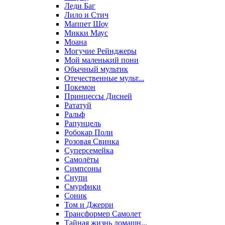
Леди Баг
Лило и Стич
Маппет Шоу
Микки Маус
Моана
Могучие Рейнджеры
Мой маленький пони
Обычный мультик
Отечественные мульт...
Покемон
Принцессы Дисней
Рататуй
Ральф
Рапунцель
Робокар Поли
Розовая Свинка
Суперсемейка
Самолёты
Симпсоны
Снупи
Смурфики
Соник
Том и Джерри
Трансформер Самолет
Тайная жизнь домашн...