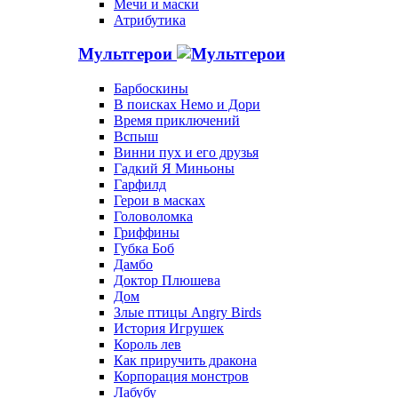
Мечи и маски
Атрибутика
Мультгерои
Барбоскины
В поисках Немо и Дори
Время приключений
Вспыш
Винни пух и его друзья
Гадкий Я Миньоны
Гарфилд
Герои в масках
Головоломка
Гриффины
Губка Боб
Дамбо
Доктор Плюшева
Дом
Злые птицы Angry Birds
История Игрушек
Король лев
Как приручить дракона
Корпорация монстров
Лабубу