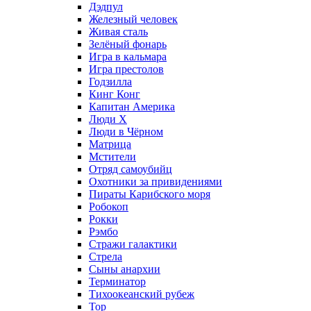
Дэдпул
Железный человек
Живая сталь
Зелёный фонарь
Игра в кальмара
Игра престолов
Годзилла
Кинг Конг
Капитан Америка
Люди X
Люди в Чёрном
Матрица
Мстители
Отряд самоубийц
Охотники за привидениями
Пираты Карибского моря
Робокоп
Рокки
Рэмбо
Стражи галактики
Стрела
Сыны анархии
Терминатор
Тихоокеанский рубеж
Тор