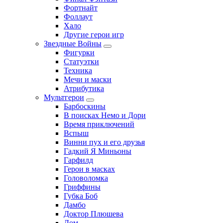
Фортнайт
Фоллаут
Хало
Другие герои игр
Звездные Войны
Фигурки
Статуэтки
Техника
Мечи и маски
Атрибутика
Мультгерои
Барбоскины
В поисках Немо и Дори
Время приключений
Вспыш
Винни пух и его друзья
Гадкий Я Миньоны
Гарфилд
Герои в масках
Головоломка
Гриффины
Губка Боб
Дамбо
Доктор Плюшева
Дом