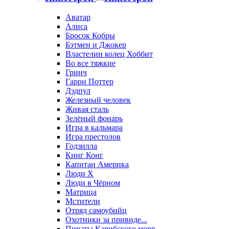
Аватар
Алиса
Бросок Кобры
Бэтмен и Джокер
Властелин колец Хоббит
Во все тяжкие
Гринч
Гарри Поттер
Дэдпул
Железный человек
Живая сталь
Зелёный фонарь
Игра в кальмара
Игра престолов
Годзилла
Кинг Конг
Капитан Америка
Люди X
Люди в Чёрном
Матрица
Мстители
Отряд самоубийц
Охотники за привиде...
Пираты Карибского моря