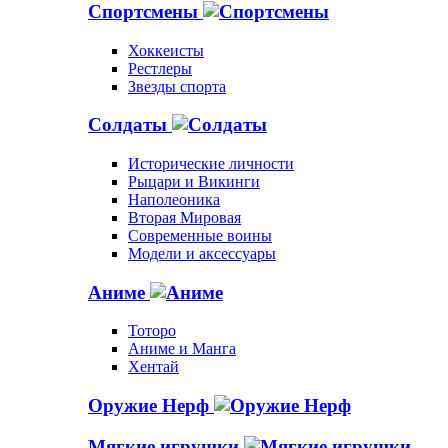
Спортсмены
Хоккеисты
Рестлеры
Звезды спорта
Солдаты
Исторические личности
Рыцари и Викинги
Наполеоника
Вторая Мировая
Современные воины
Модели и аксессуары
Аниме
Тоторо
Аниме и Манга
Хентай
Оружие Нерф
Мягкие игрушки