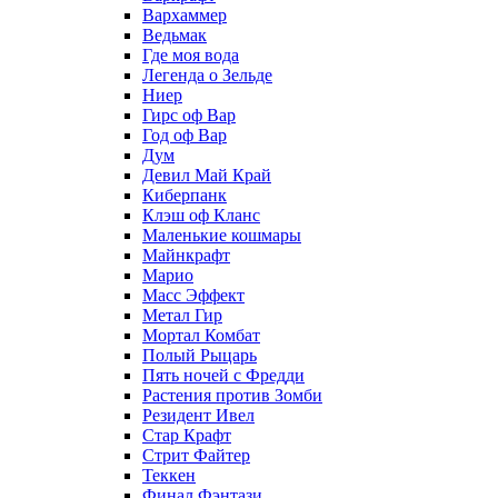
Вархаммер
Ведьмак
Где моя вода
Легенда о Зельде
Ниер
Гирс оф Вар
Год оф Вар
Дум
Девил Май Край
Киберпанк
Клэш оф Кланс
Маленькие кошмары
Майнкрафт
Марио
Масс Эффект
Метал Гир
Мортал Комбат
Полый Рыцарь
Пять ночей с Фредди
Растения против Зомби
Резидент Ивел
Стар Крафт
Стрит Файтер
Теккен
Финал Фэнтази