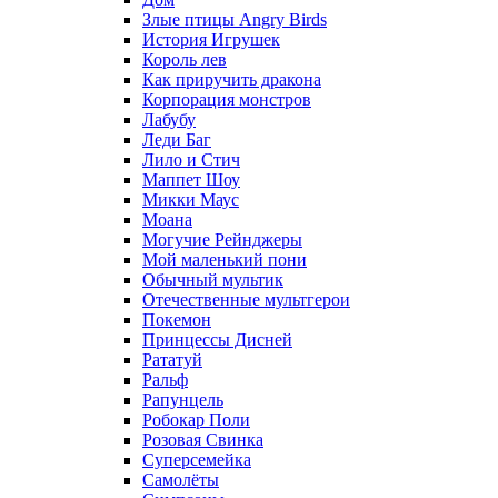
Злые птицы Angry Birds
История Игрушек
Король лев
Как приручить дракона
Корпорация монстров
Лабубу
Леди Баг
Лило и Стич
Маппет Шоу
Микки Маус
Моана
Могучие Рейнджеры
Мой маленький пони
Обычный мультик
Отечественные мультгерои
Покемон
Принцессы Дисней
Рататуй
Ральф
Рапунцель
Робокар Поли
Розовая Свинка
Суперсемейка
Самолёты