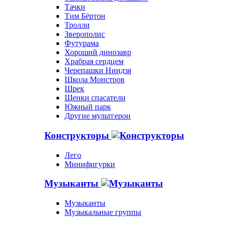
Тачки
Тим Бёртон
Тролли
Зверополис
Футурама
Хороший динозавр
Храбрая сердцем
Черепашки Ниндзя
Школа Монстров
Шрек
Щенки спасатели
Южный парк
Другие мультгерои
Конструкторы
Лего
Минифигурки
Музыканты
Музыканты
Музыкальные группы