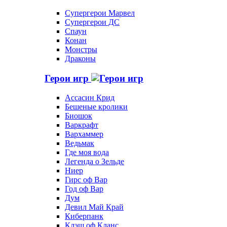
Супергерои Марвел
Супергерои ДС
Спаун
Конан
Монстры
Драконы
Герои игр
Ассасин Крид
Бешеные кролики
Биошок
Варкрафт
Вархаммер
Ведьмак
Где моя вода
Легенда о Зельде
Ниер
Гирс оф Вар
Год оф Вар
Дум
Девил Май Край
Киберпанк
Клэш оф Кланс