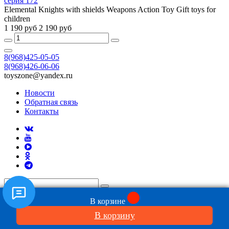
серия 172
Elemental Knights with shields Weapons Action Toy Gift toys for
children
1 190 руб
2 190 руб
8(968)425-05-05
8(968)426-06-06
toyszone@yandex.ru
Новости
Обратная связь
Контакты
В корзине
Киногерои
Аватар
В корзину
Алиса