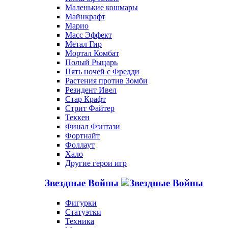
Маленькие кошмары
Майнкрафт
Марио
Масс Эффект
Метал Гир
Мортал Комбат
Полый Рыцарь
Пять ночей с Фредди
Растения против Зомби
Резидент Ивел
Стар Крафт
Стрит Файтер
Теккен
Финал Фэнтази
Фортнайт
Фоллаут
Хало
Другие герои игр
Звездные Войны
Фигурки
Статуэтки
Техника