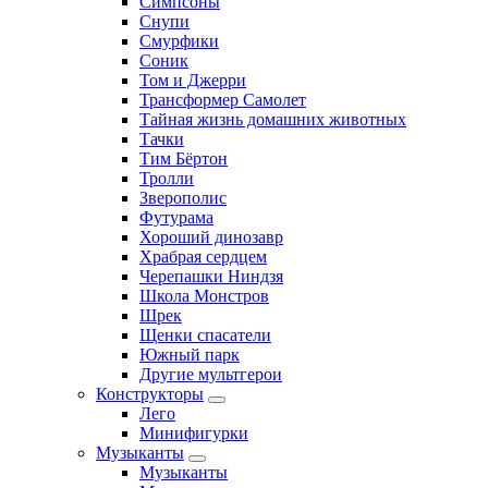
Симпсоны
Снупи
Смурфики
Соник
Том и Джерри
Трансформер Самолет
Тайная жизнь домашних животных
Тачки
Тим Бёртон
Тролли
Зверополис
Футурама
Хороший динозавр
Храбрая сердцем
Черепашки Ниндзя
Школа Монстров
Шрек
Щенки спасатели
Южный парк
Другие мультгерои
Конструкторы
Лего
Минифигурки
Музыканты
Музыканты