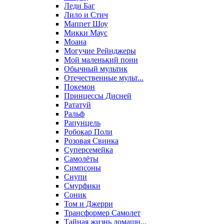
Леди Баг
Лило и Стич
Маппет Шоу
Микки Маус
Моана
Могучие Рейнджеры
Мой маленький пони
Обычный мультик
Отечественные мульт...
Покемон
Принцессы Дисней
Рататуй
Ральф
Рапунцель
Робокар Поли
Розовая Свинка
Суперсемейка
Самолёты
Симпсоны
Снупи
Смурфики
Соник
Том и Джерри
Трансформер Самолет
Тайная жизнь домашн...