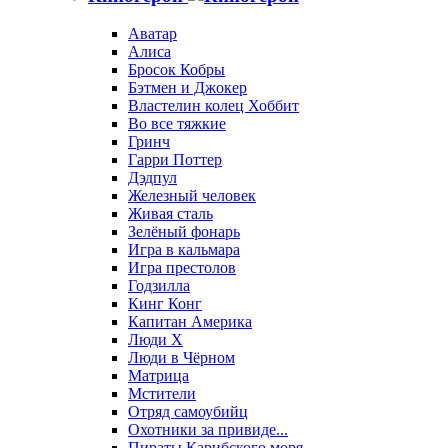
Аватар
Алиса
Бросок Кобры
Бэтмен и Джокер
Властелин колец Хоббит
Во все тяжкие
Гринч
Гарри Поттер
Дэдпул
Железный человек
Живая сталь
Зелёный фонарь
Игра в кальмара
Игра престолов
Годзилла
Кинг Конг
Капитан Америка
Люди X
Люди в Чёрном
Матрица
Мстители
Отряд самоубийц
Охотники за привиде...
Пираты Карибского моря