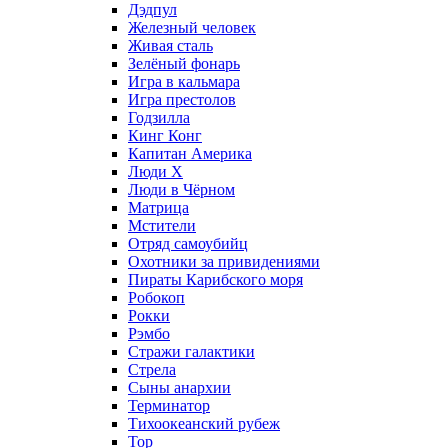
Дэдпул
Железный человек
Живая сталь
Зелёный фонарь
Игра в кальмара
Игра престолов
Годзилла
Кинг Конг
Капитан Америка
Люди X
Люди в Чёрном
Матрица
Мстители
Отряд самоубийц
Охотники за привидениями
Пираты Карибского моря
Робокоп
Рокки
Рэмбо
Стражи галактики
Стрела
Сыны анархии
Терминатор
Тихоокеанский рубеж
Тор