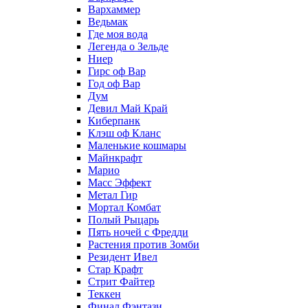
Вархаммер
Ведьмак
Где моя вода
Легенда о Зельде
Ниер
Гирс оф Вар
Год оф Вар
Дум
Девил Май Край
Киберпанк
Клэш оф Кланс
Маленькие кошмары
Майнкрафт
Марио
Масс Эффект
Метал Гир
Мортал Комбат
Полый Рыцарь
Пять ночей с Фредди
Растения против Зомби
Резидент Ивел
Стар Крафт
Стрит Файтер
Теккен
Финал Фэнтази