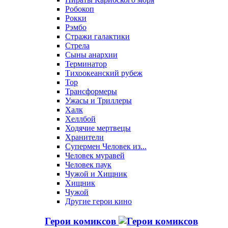
Робокоп
Рокки
Рэмбо
Стражи галактики
Стрела
Сыны анархии
Терминатор
Тихоокеанский рубеж
Тор
Трансформеры
Ужасы и Триллеры
Халк
Хеллбой
Ходячие мертвецы
Хранители
Супермен Человек из...
Человек муравей
Человек паук
Чужой и Хищник
Хищник
Чужой
Другие герои кино
Герои комиксов