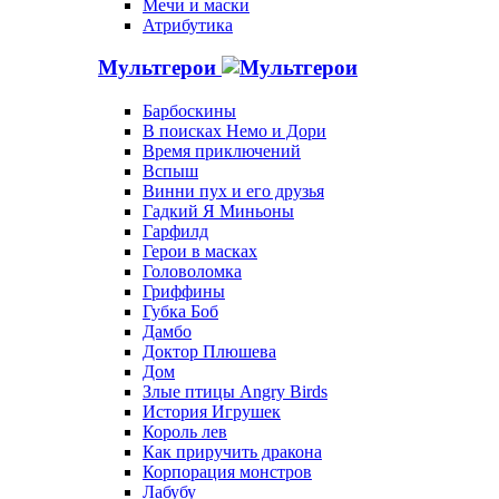
Мечи и маски
Атрибутика
Мультгерои
Барбоскины
В поисках Немо и Дори
Время приключений
Вспыш
Винни пух и его друзья
Гадкий Я Миньоны
Гарфилд
Герои в масках
Головоломка
Гриффины
Губка Боб
Дамбо
Доктор Плюшева
Дом
Злые птицы Angry Birds
История Игрушек
Король лев
Как приручить дракона
Корпорация монстров
Лабубу