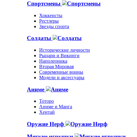
Спортсмены
Хоккеисты
Рестлеры
Звезды спорта
Солдаты
Исторические личности
Рыцари и Викинги
Наполеоника
Вторая Мировая
Современные воины
Модели и аксессуары
Аниме
Тоторо
Аниме и Манга
Хентай
Оружие Нерф
Мягкие игрушки