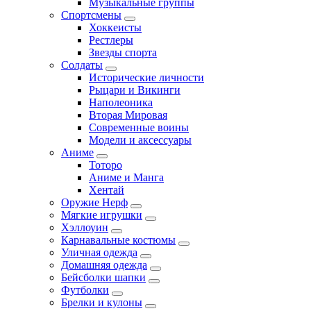
Музыкальные группы
Спортсмены
Хоккеисты
Рестлеры
Звезды спорта
Солдаты
Исторические личности
Рыцари и Викинги
Наполеоника
Вторая Мировая
Современные воины
Модели и аксессуары
Аниме
Тоторо
Аниме и Манга
Хентай
Оружие Нерф
Мягкие игрушки
Хэллоуин
Карнавальные костюмы
Уличная одежда
Домашняя одежда
Бейсболки шапки
Футболки
Брелки и кулоны