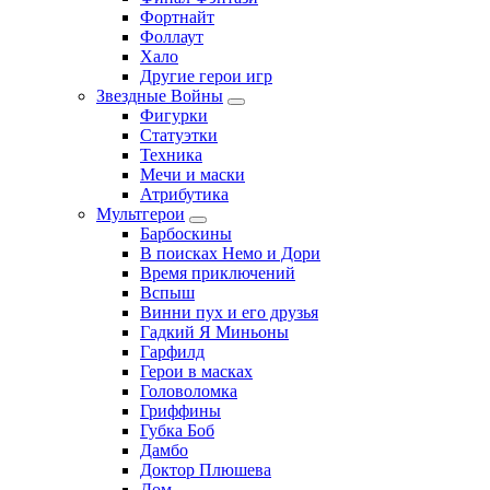
Фортнайт
Фоллаут
Хало
Другие герои игр
Звездные Войны
Фигурки
Статуэтки
Техника
Мечи и маски
Атрибутика
Мультгерои
Барбоскины
В поисках Немо и Дори
Время приключений
Вспыш
Винни пух и его друзья
Гадкий Я Миньоны
Гарфилд
Герои в масках
Головоломка
Гриффины
Губка Боб
Дамбо
Доктор Плюшева
Дом