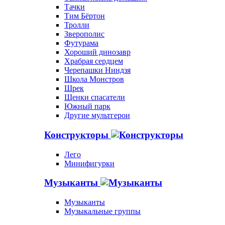
Тачки
Тим Бёртон
Тролли
Зверополис
Футурама
Хороший динозавр
Храбрая сердцем
Черепашки Ниндзя
Школа Монстров
Шрек
Щенки спасатели
Южный парк
Другие мультгерои
Конструкторы
Лего
Минифигурки
Музыканты
Музыканты
Музыкальные группы