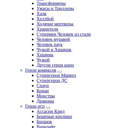
Трансформеры
Ужасы и Триллеры
Халк
Хеллбой
Ходячие мертвецы
Хранители
Супермен Человек из стали
Человек муравей
Человек паук
Чужой и Хищник
Хищник
Чужой
Другие герои кино
Герои комиксов
Супергерои Марвел
Супергерои ДС
Спаун
Конан
Монстры
Драконы
Герои игр
Ассасин Крид
Бешеные кролики
Биошок
Варкрафт