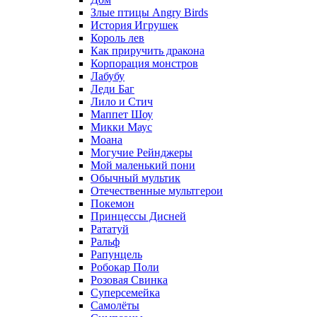
Злые птицы Angry Birds
История Игрушек
Король лев
Как приручить дракона
Корпорация монстров
Лабубу
Леди Баг
Лило и Стич
Маппет Шоу
Микки Маус
Моана
Могучие Рейнджеры
Мой маленький пони
Обычный мультик
Отечественные мультгерои
Покемон
Принцессы Дисней
Рататуй
Ральф
Рапунцель
Робокар Поли
Розовая Свинка
Суперсемейка
Самолёты