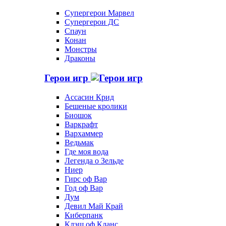
Супергерои Марвел
Супергерои ДС
Спаун
Конан
Монстры
Драконы
Герои игр
Ассасин Крид
Бешеные кролики
Биошок
Варкрафт
Вархаммер
Ведьмак
Где моя вода
Легенда о Зельде
Ниер
Гирс оф Вар
Год оф Вар
Дум
Девил Май Край
Киберпанк
Клэш оф Кланс