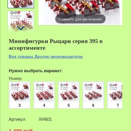
zoom
Нажмите для увеличения
Минифигурки Рыцари серия 395 в
ассортименте
Все товары Другие производители
Нужно выбрать вариант:
Номер
3
4
5
6
7
Артикул
XH601