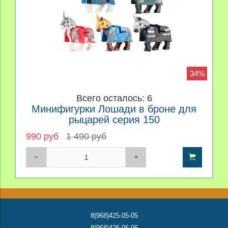
34%
Всего осталось: 6
Минифигурки Лошади в броне для
рыцарей серия 150
990 руб
1 490 руб
8(968)425-05-05
8(968)426-06-06