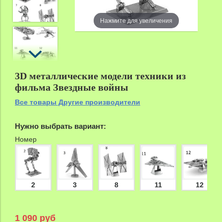
zoom
Нажмите для увеличения
3D металлические модели техники из
фильма Звездные войны
Все товары Другие производители
Нужно выбрать вариант:
Номер
2
3
8
11
12
1 090 руб