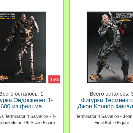
15%
Всего осталось: 1
Всего осталось: 
урка Эндоскелет T-
Фигурка Терминат
600 из фильма
Джон Коннор Финал
инатор 4 Да придет
Битва Hot Toys
ys Terminator 4 Salvation - T-
Terminator 4 Salvation - Joh
паситель Hot Toys
doskeleton 1/6 Scale Figure
Final Battle Figure