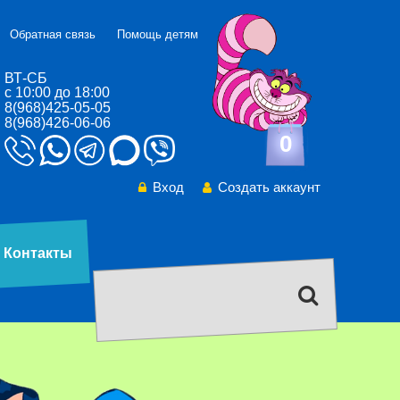
Обратная связь
Помощь детям
ВТ-СБ
с 10:00 до 18:00
8(968)425-05-05
8(968)426-06-06
0
Вход
Создать аккаунт
Контакты