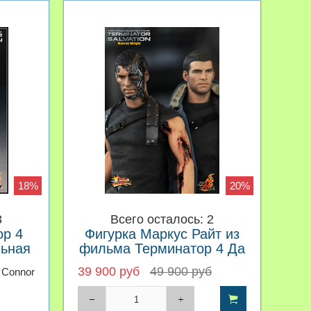
18%
20%
3
Всего осталось: 2
ор 4
Фигурка Маркус Райт из
ьная
фильма Терминатор 4 Да
Придет Спаситель Hot
39 900 руб
49 900 руб
n Connor
Toys 1/6