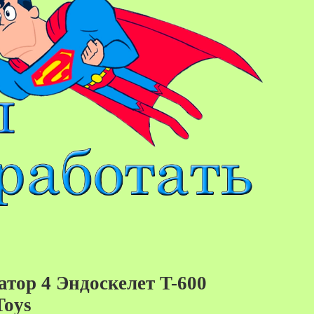
тор 4 Эндоскелет T-600
товар отсутствует
Toys