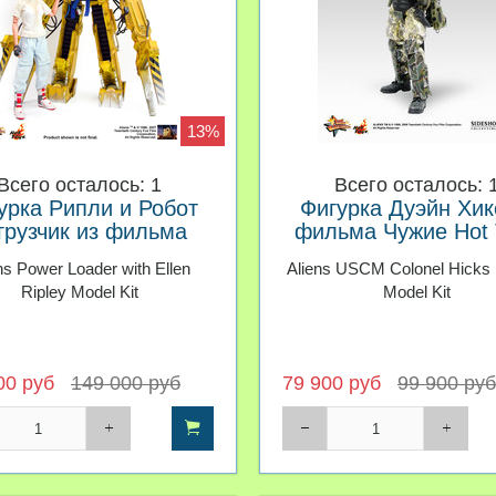
13%
Всего осталось: 1
Всего осталось: 
урка Рипли и Робот
Фигурка Дуэйн Хик
грузчик из фильма
фильма Чужие Hot 
ужие Hot Toys 1/6
1/6
ns Power Loader with Ellen
Aliens USCM Colonel Hicks 
Ripley Model Kit
Model Kit
00 руб
149 000 руб
79 900 руб
99 900 руб