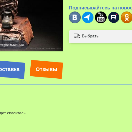
Подписывайтесь на ново
Выбрать
ля увеличения
Наведите д
оставка
Отзывы
дет спаситель