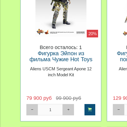
20%
Всего осталось: 1
Фигурка Эйпон из
Фиг
фильма Чужие Hot Toys
по
1/6
Ч
Aliens USCM Sergeant Apone 12
Alie
inch Model Kit
79 900 руб
99 900 руб
129 9