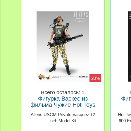
20%
Всего осталось: 1
Фигурка Васкес из
Фиг
фильма Чужие Hot Toys
1/6
Терм
Aliens USCM Private Vasquez 12
Hot To
с
inch Model Kit
600 En