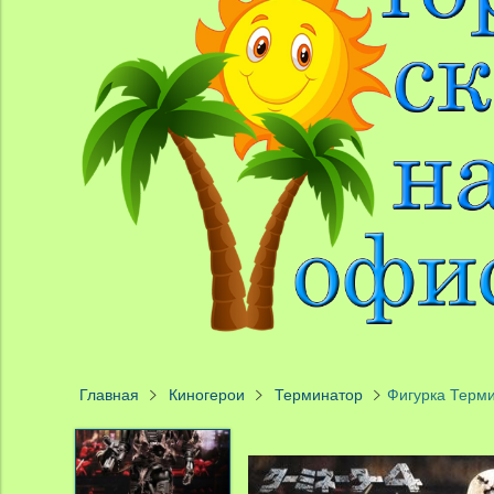
Главная
Киногерои
Терминатор
Фигурка Терми