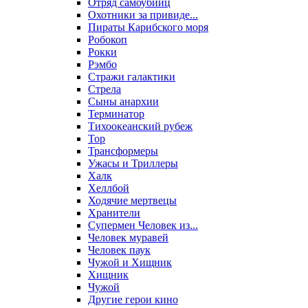
Отряд самоубийц
Охотники за привиде...
Пираты Карибского моря
Робокоп
Рокки
Рэмбо
Стражи галактики
Стрела
Сыны анархии
Терминатор
Тихоокеанский рубеж
Тор
Трансформеры
Ужасы и Триллеры
Халк
Хеллбой
Ходячие мертвецы
Хранители
Супермен Человек из...
Человек муравей
Человек паук
Чужой и Хищник
Хищник
Чужой
Другие герои кино