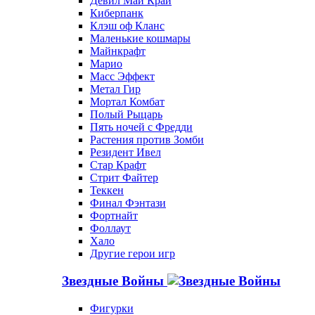
Девил Май Край
Киберпанк
Клэш оф Кланс
Маленькие кошмары
Майнкрафт
Марио
Масс Эффект
Метал Гир
Мортал Комбат
Полый Рыцарь
Пять ночей с Фредди
Растения против Зомби
Резидент Ивел
Стар Крафт
Стрит Файтер
Теккен
Финал Фэнтази
Фортнайт
Фоллаут
Хало
Другие герои игр
Звездные Войны
Фигурки