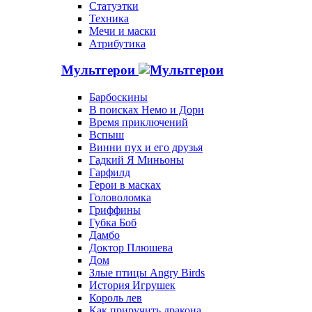
Статуэтки
Техника
Мечи и маски
Атрибутика
Мультгерои
Барбоскины
В поисках Немо и Дори
Время приключений
Вспыш
Винни пух и его друзья
Гадкий Я Миньоны
Гарфилд
Герои в масках
Головоломка
Гриффины
Губка Боб
Дамбо
Доктор Плюшева
Дом
Злые птицы Angry Birds
История Игрушек
Король лев
Как приручить дракона