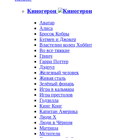
Киногерои
Аватар
Алиса
Бросок Кобры
Бэтмен и Джокер
Властелин колец Хоббит
Во все тяжкие
Гринч
Гарри Поттер
Дэдпул
Железный человек
Живая сталь
Зелёный фонарь
Игра в кальмара
Игра престолов
Годзилла
Кинг Конг
Капитан Америка
Люди X
Люди в Чёрном
Матрица
Мстители