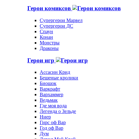
Герои комиксов
Супергерои Марвел
Супергерои ДС
Спаун
Конан
Монстры
Драконы
Герои игр
Ассасин Крид
Бешеные кролики
Биошок
Варкрафт
Вархаммер
Ведьмак
Где моя вода
Легенда о Зельде
Ниер
Гирс оф Вар
Год оф Вар
Дум