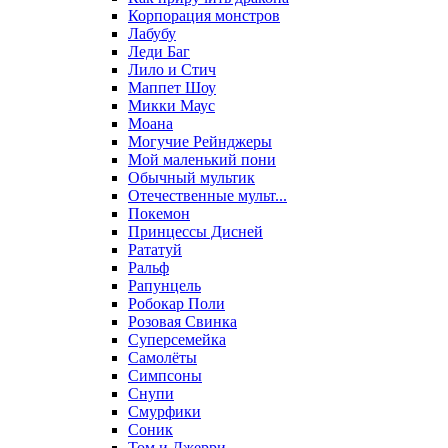
Корпорация монстров
Лабубу
Леди Баг
Лило и Стич
Маппет Шоу
Микки Маус
Моана
Могучие Рейнджеры
Мой маленький пони
Обычный мультик
Отечественные мульт...
Покемон
Принцессы Дисней
Рататуй
Ральф
Рапунцель
Робокар Поли
Розовая Свинка
Суперсемейка
Самолёты
Симпсоны
Снупи
Смурфики
Соник
Том и Джерри