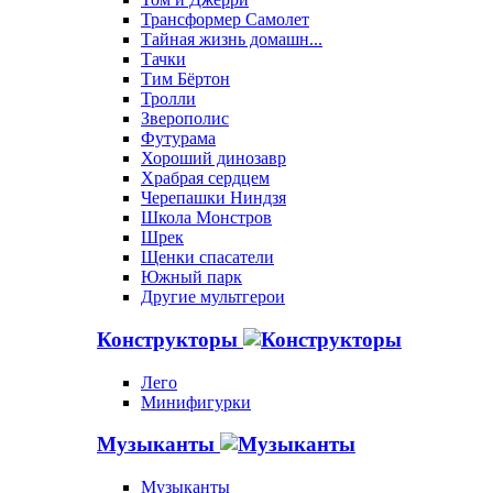
Трансформер Самолет
Тайная жизнь домашн...
Тачки
Тим Бёртон
Тролли
Зверополис
Футурама
Хороший динозавр
Храбрая сердцем
Черепашки Ниндзя
Школа Монстров
Шрек
Щенки спасатели
Южный парк
Другие мультгерои
Конструкторы
Лего
Минифигурки
Музыканты
Музыканты