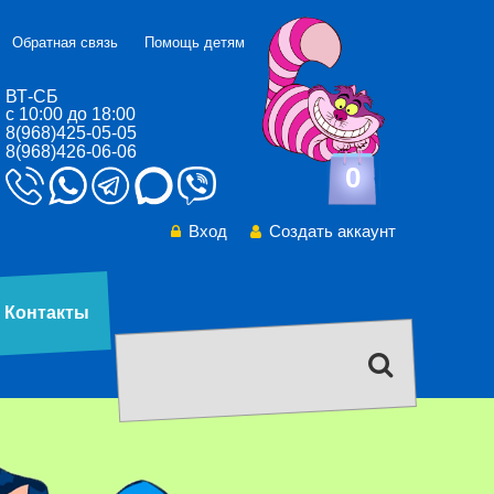
Обратная связь
Помощь детям
ВТ-СБ
с 10:00 до 18:00
8(968)425-05-05
8(968)426-06-06
0
Вход
Создать аккаунт
Контакты