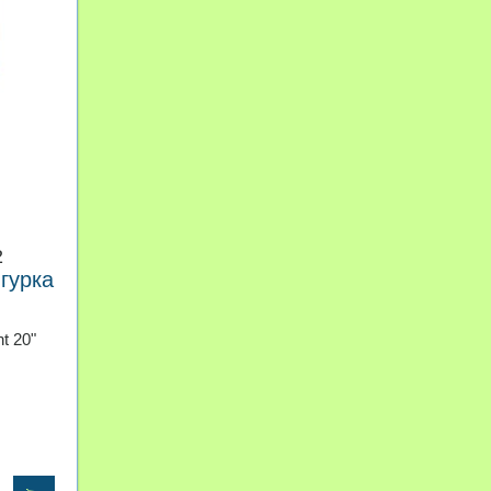
2
гурка
t 20"