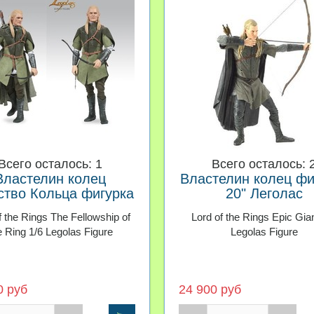
Всего осталось: 1
Всего осталось: 
Властелин колец
Властелин колец фи
ство Кольца фигурка
20" Леголас
 Леголас Эксклюзив
f the Rings The Fellowship of
Lord of the Rings Epic Gian
e Ring 1/6 Legolas Figure
Legolas Figure
0 руб
24 900 руб