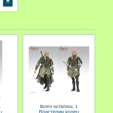
1
Всего осталось: 1
ц
Властелин колец