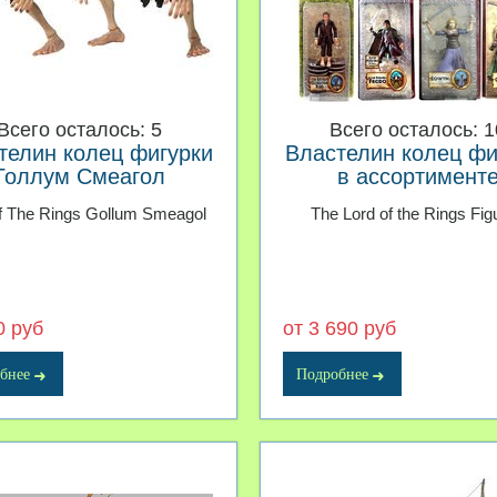
Всего осталось: 5
Всего осталось: 1
телин колец фигурки
Властелин колец фи
Голлум Смеагол
в ассортимент
f The Rings Gollum Smeagol
The Lord of the Rings Fig
0 руб
от 3 690 руб
бнее
Подробнее