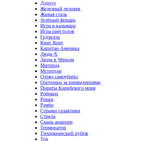
Дэдпул
Железный человек
Живая сталь
Зелёный фонарь
Игра в кальмара
Игра престолов
Годзилла
Кинг Конг
Капитан Америка
Люди X
Люди в Чёрном
Матрица
Мстители
Отряд самоубийц
Охотники за привидениями
Пираты Карибского моря
Робокоп
Рокки
Рэмбо
Стражи галактики
Стрела
Сыны анархии
Терминатор
Тихоокеанский рубеж
Тор