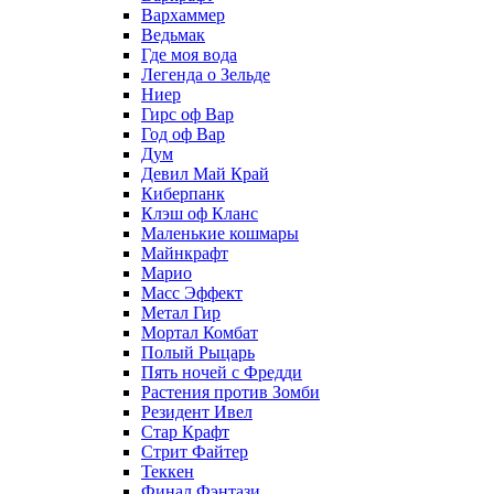
Вархаммер
Ведьмак
Где моя вода
Легенда о Зельде
Ниер
Гирс оф Вар
Год оф Вар
Дум
Девил Май Край
Киберпанк
Клэш оф Кланс
Маленькие кошмары
Майнкрафт
Марио
Масс Эффект
Метал Гир
Мортал Комбат
Полый Рыцарь
Пять ночей с Фредди
Растения против Зомби
Резидент Ивел
Стар Крафт
Стрит Файтер
Теккен
Финал Фэнтази