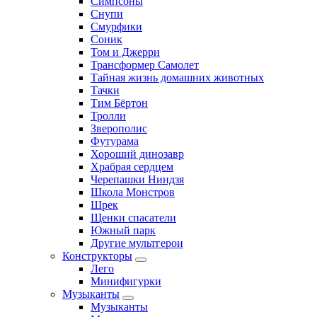
Симпсоны
Снупи
Смурфики
Соник
Том и Джерри
Трансформер Самолет
Тайная жизнь домашних животных
Тачки
Тим Бёртон
Тролли
Зверополис
Футурама
Хороший динозавр
Храбрая сердцем
Черепашки Ниндзя
Школа Монстров
Шрек
Щенки спасатели
Южный парк
Другие мультгерои
Конструкторы
Лего
Минифигурки
Музыканты
Музыканты