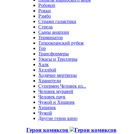
Робокоп
Рокки
Рэмбо
Стражи галактики
Стрела
Сыны анархии
Терминатор
Тихоокеанский рубеж
Тор
Трансформеры
Ужасы и Триллеры
Халк
Хеллбой
Ходячие мертвецы
Хранители
Супермен Человек из...
Человек муравей
Человек паук
Чужой и Хищник
Хищник
Чужой
Другие герои кино
Герои комиксов