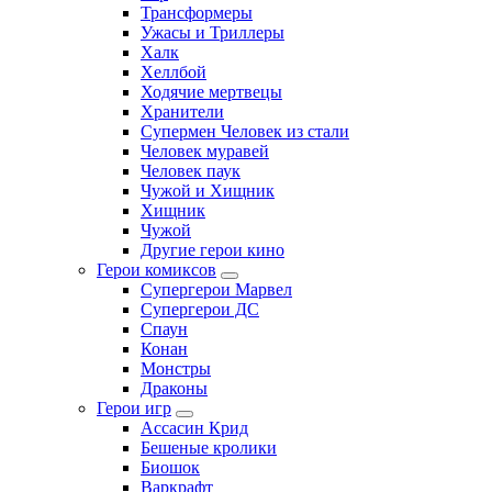
Трансформеры
Ужасы и Триллеры
Халк
Хеллбой
Ходячие мертвецы
Хранители
Супермен Человек из стали
Человек муравей
Человек паук
Чужой и Хищник
Хищник
Чужой
Другие герои кино
Герои комиксов
Супергерои Марвел
Супергерои ДС
Спаун
Конан
Монстры
Драконы
Герои игр
Ассасин Крид
Бешеные кролики
Биошок
Варкрафт