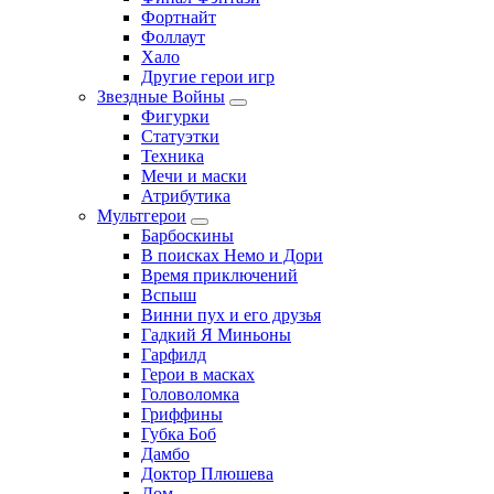
Фортнайт
Фоллаут
Хало
Другие герои игр
Звездные Войны
Фигурки
Статуэтки
Техника
Мечи и маски
Атрибутика
Мультгерои
Барбоскины
В поисках Немо и Дори
Время приключений
Вспыш
Винни пух и его друзья
Гадкий Я Миньоны
Гарфилд
Герои в масках
Головоломка
Гриффины
Губка Боб
Дамбо
Доктор Плюшева
Дом