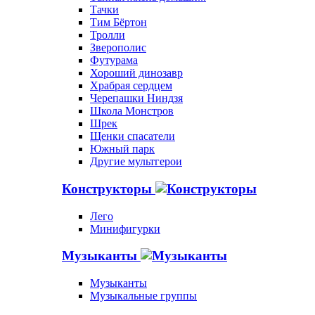
Тачки
Тим Бёртон
Тролли
Зверополис
Футурама
Хороший динозавр
Храбрая сердцем
Черепашки Ниндзя
Школа Монстров
Шрек
Щенки спасатели
Южный парк
Другие мультгерои
Конструкторы
Лего
Минифигурки
Музыканты
Музыканты
Музыкальные группы