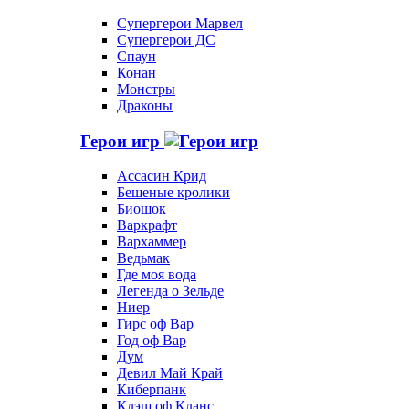
Супергерои Марвел
Супергерои ДС
Спаун
Конан
Монстры
Драконы
Герои игр
Ассасин Крид
Бешеные кролики
Биошок
Варкрафт
Вархаммер
Ведьмак
Где моя вода
Легенда о Зельде
Ниер
Гирс оф Вар
Год оф Вар
Дум
Девил Май Край
Киберпанк
Клэш оф Кланс