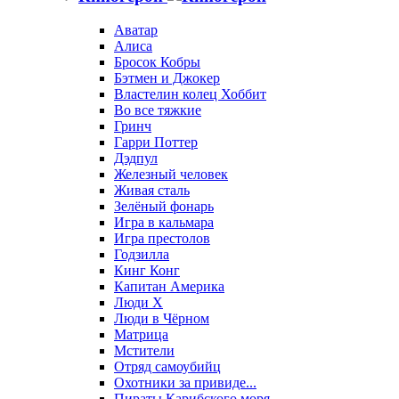
Аватар
Алиса
Бросок Кобры
Бэтмен и Джокер
Властелин колец Хоббит
Во все тяжкие
Гринч
Гарри Поттер
Дэдпул
Железный человек
Живая сталь
Зелёный фонарь
Игра в кальмара
Игра престолов
Годзилла
Кинг Конг
Капитан Америка
Люди X
Люди в Чёрном
Матрица
Мстители
Отряд самоубийц
Охотники за привиде...
Пираты Карибского моря