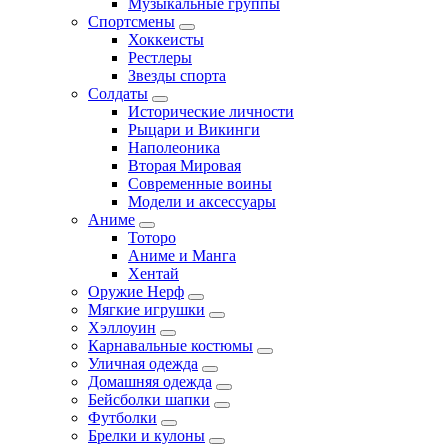
Музыкальные группы
Спортсмены
Хоккеисты
Рестлеры
Звезды спорта
Солдаты
Исторические личности
Рыцари и Викинги
Наполеоника
Вторая Мировая
Современные воины
Модели и аксессуары
Аниме
Тоторо
Аниме и Манга
Хентай
Оружие Нерф
Мягкие игрушки
Хэллоуин
Карнавальные костюмы
Уличная одежда
Домашняя одежда
Бейсболки шапки
Футболки
Брелки и кулоны