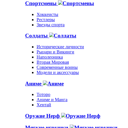
Спортсмены
Хоккеисты
Рестлеры
Звезды спорта
Солдаты
Исторические личности
Рыцари и Викинги
Наполеоника
Вторая Мировая
Современные воины
Модели и аксессуары
Аниме
Тоторо
Аниме и Манга
Хентай
Оружие Нерф
Мягкие игрушки