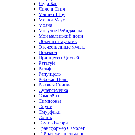
Леди Баг
Лило и Стич
Маппет Шоу
Микки Маус
Моана
Могучие Рейнджеры
Мой маленький пони
Обычный мультик
Отечественные мульт...
Покемон
Принцессы Дисней
Рататуй
Ральф
Рапунцель
Робокар Поли
Розовая Свинка
Суперсемейка
Самолёты
Симпсоны
Снупи
Смурфики
Соник
Том и Джерри
Трансформер Самолет
Тайная жизнь домашн...