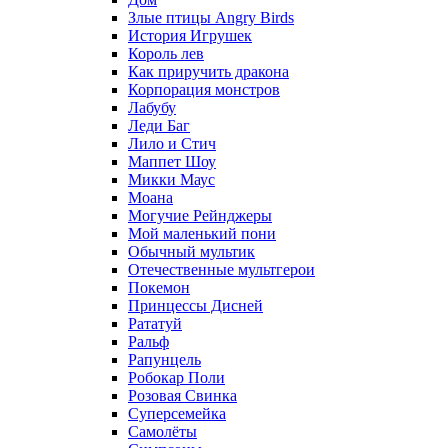
Злые птицы Angry Birds
История Игрушек
Король лев
Как приручить дракона
Корпорация монстров
Лабубу
Леди Баг
Лило и Стич
Маппет Шоу
Микки Маус
Моана
Могучие Рейнджеры
Мой маленький пони
Обычный мультик
Отечественные мультгерои
Покемон
Принцессы Дисней
Рататуй
Ральф
Рапунцель
Робокар Поли
Розовая Свинка
Суперсемейка
Самолёты