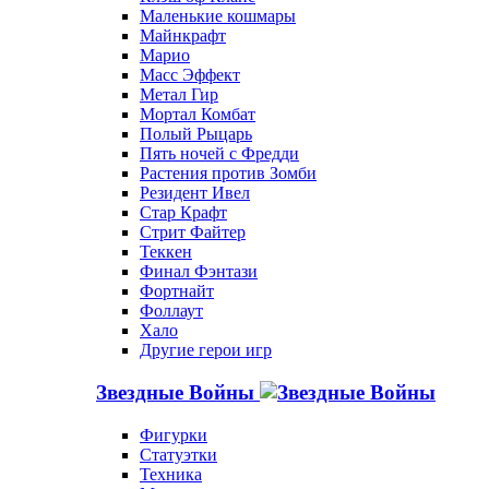
Маленькие кошмары
Майнкрафт
Марио
Масс Эффект
Метал Гир
Мортал Комбат
Полый Рыцарь
Пять ночей с Фредди
Растения против Зомби
Резидент Ивел
Стар Крафт
Стрит Файтер
Теккен
Финал Фэнтази
Фортнайт
Фоллаут
Хало
Другие герои игр
Звездные Войны
Фигурки
Статуэтки
Техника