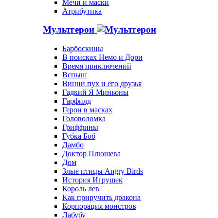
Мечи и маски
Атрибутика
Мультгерои
Барбоскины
В поисках Немо и Дори
Время приключений
Вспыш
Винни пух и его друзья
Гадкий Я Миньоны
Гарфилд
Герои в масках
Головоломка
Гриффины
Губка Боб
Дамбо
Доктор Плюшева
Дом
Злые птицы Angry Birds
История Игрушек
Король лев
Как приручить дракона
Корпорация монстров
Лабубу