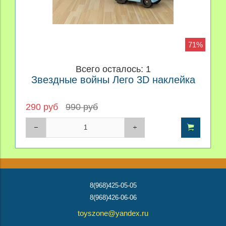
71%
Всего осталось: 1
Звездные войны Лего 3D наклейка
290 руб
990 руб
8(968)425-05-05
8(968)426-06-06
toyszone@yandex.ru