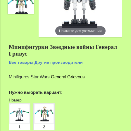
zoom
Нажмите для увеличения
Минифигурки Звездные войны Генерал
Гривус
Все товары Другие производители
Minifigures
Star Wars
General Grievous
Нужно выбрать вариант:
Номер
1
2