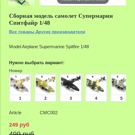
Сборная модель самолет Супермарин
Спитфайр 1/48
Все товары Другие производители
Model Airplane Supermarine Spitfire 1/48
Нужно выбрать вариант:
Номер
1
2
3
4
5
Article
СМС002
249 руб
499 руб