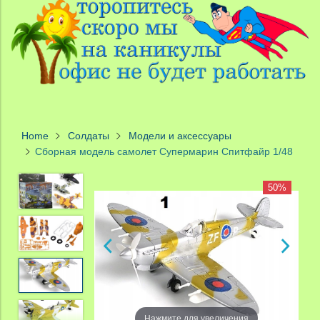
Home
Солдаты
Модели и аксессуары
Сборная модель самолет Супермарин Спитфайр 1/48
50%
50%
zoom
Нажмите для увеличения