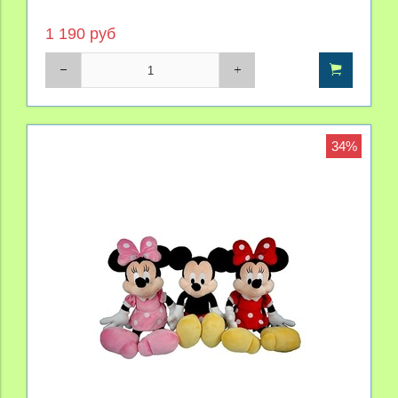
1 190 руб
34%