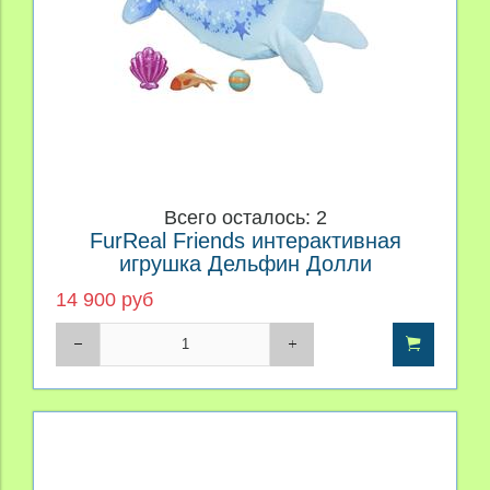
Всего осталось: 2
FurReal Friends интерактивная
игрушка Дельфин Долли
14 900 руб