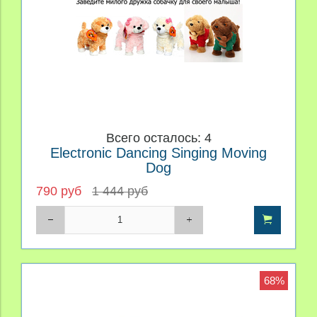
Всего осталось: 4
Electronic Dancing Singing Moving
Dog
790 руб
1 444 руб
68%