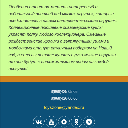
Особенно стоит отметить интересный и
небанальный внешний вид мягких игрушек, которые
представлены в нашем интернет-магазине игрушек.
Коллекционные плюшевые дизайнерские куклы
украсят полку любого коллекционера. Смешные
рождественские кролики с вытянутыми ушами и
мордочками станут отличным подарком на Новый
год, а если вы решите купить сумки-мягкие игрушки,
то они будут с вашим малышом рядом на каждой
прогулке!
8(968)425-05-05
8(968)426-06-06
toyszone@yandex.ru