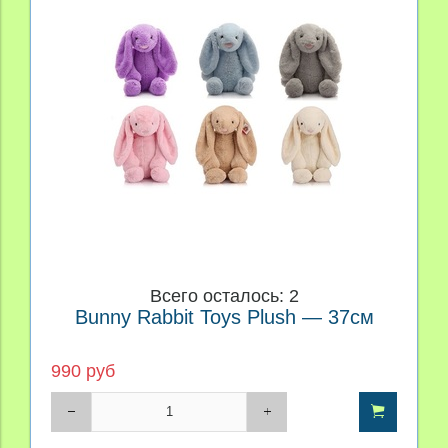
Всего осталось: 2
Bunny Rabbit Toys Plush — 37см
990 руб