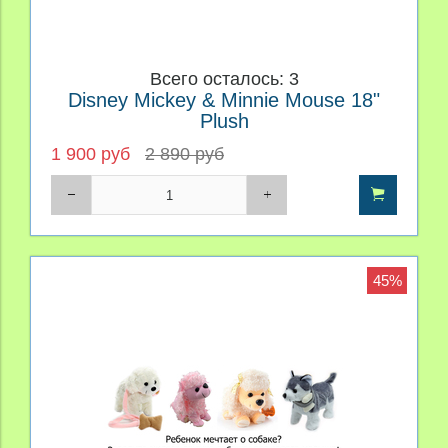
Всего осталось: 3
Disney Mickey & Minnie Mouse 18"
Plush
1 900 руб
2 890 руб
45%