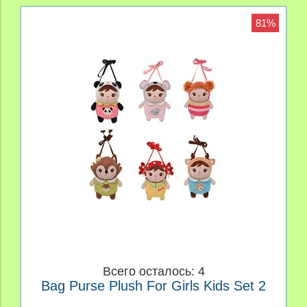
81%
Всего осталось: 4
Bag Purse Plush For Girls Kids Set 2