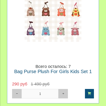
Производитель
Материал
Персонаж
Price
Всего осталось: 7
Bag Purse Plush For Girls Kids Set 1
290 руб
1 490 руб