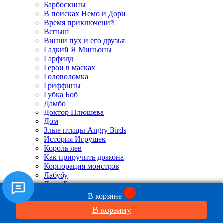
Барбоскины
В поисках Немо и Дори
Время приключений
Вспыш
Винни пух и его друзья
Гадкий Я Миньоны
Гарфилд
Герои в масках
Головоломка
Гриффины
Губка Боб
Дамбо
Доктор Плюшева
Дом
Злые птицы Angry Birds
История Игрушек
Король лев
Как приручить дракона
Корпорация монстров
Лабубу
Леди Баг
Лило и Стич
В корзине
Маппет Шоу
В корзину
Микки Маус
Моана