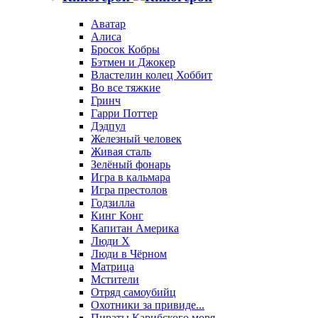
Аватар
Алиса
Бросок Кобры
Бэтмен и Джокер
Властелин колец Хоббит
Во все тяжкие
Гринч
Гарри Поттер
Дэдпул
Железный человек
Живая сталь
Зелёный фонарь
Игра в кальмара
Игра престолов
Годзилла
Кинг Конг
Капитан Америка
Люди X
Люди в Чёрном
Матрица
Мстители
Отряд самоубийц
Охотники за привиде...
Пираты Карибского моря