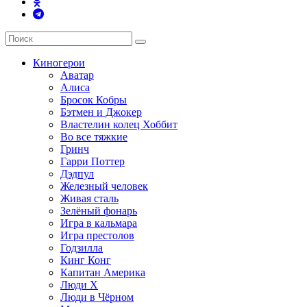
Киногерои
Аватар
Алиса
Бросок Кобры
Бэтмен и Джокер
Властелин колец Хоббит
Во все тяжкие
Гринч
Гарри Поттер
Дэдпул
Железный человек
Живая сталь
Зелёный фонарь
Игра в кальмара
Игра престолов
Годзилла
Кинг Конг
Капитан Америка
Люди X
Люди в Чёрном