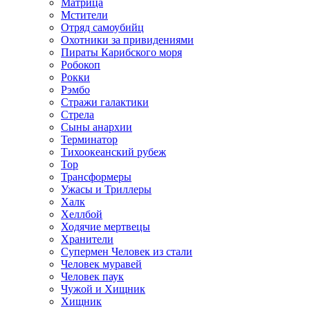
Матрица
Мстители
Отряд самоубийц
Охотники за привидениями
Пираты Карибского моря
Робокоп
Рокки
Рэмбо
Стражи галактики
Стрела
Сыны анархии
Терминатор
Тихоокеанский рубеж
Тор
Трансформеры
Ужасы и Триллеры
Халк
Хеллбой
Ходячие мертвецы
Хранители
Супермен Человек из стали
Человек муравей
Человек паук
Чужой и Хищник
Хищник