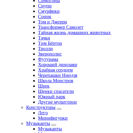
Симпсоны
Снупи
Смурфики
Соник
Том и Джерри
Трансформер Самолет
Тайная жизнь домашних животных
Тачки
Тим Бёртон
Тролли
Зверополис
Футурама
Хороший динозавр
Храбрая сердцем
Черепашки Ниндзя
Школа Монстров
Шрек
Щенки спасатели
Южный парк
Другие мультгерои
Конструкторы
Лего
Минифигурки
Музыканты
Музыканты