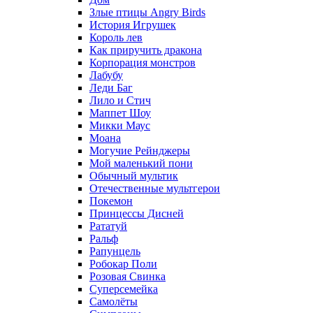
Злые птицы Angry Birds
История Игрушек
Король лев
Как приручить дракона
Корпорация монстров
Лабубу
Леди Баг
Лило и Стич
Маппет Шоу
Микки Маус
Моана
Могучие Рейнджеры
Мой маленький пони
Обычный мультик
Отечественные мультгерои
Покемон
Принцессы Дисней
Рататуй
Ральф
Рапунцель
Робокар Поли
Розовая Свинка
Суперсемейка
Самолёты