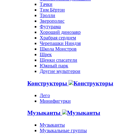
Тачки
Тим Бёртон
Тролли
Зверополис
Футурама
Хороший динозавр
Храбрая сердцем
Черепашки Ниндзя
Школа Монстров
Шрек
Щенки спасатели
Южный парк
Другие мультгерои
Конструкторы
Лего
Минифигурки
Музыканты
Музыканты
Музыкальные группы