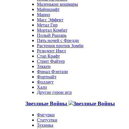
Маленькие кошмары
Майнкрафт
Марио
Масс Эффект
Метал Гир
Мортал Комбат
Полый Рыцарь
Пять ночей с Фредди
Растения против Зомби
Резидент Ивел
Стар Крафт
Стрит Файтер
Теккен
Финал Фэнтази
Фортнайт
Фоллаут
Хало
Другие герои игр
Звездные Войны
Фигурки
Статуэтки
Техника