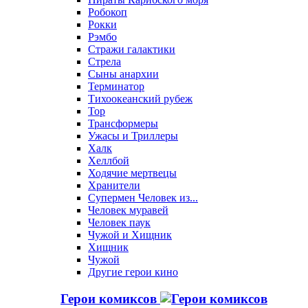
Робокоп
Рокки
Рэмбо
Стражи галактики
Стрела
Сыны анархии
Терминатор
Тихоокеанский рубеж
Тор
Трансформеры
Ужасы и Триллеры
Халк
Хеллбой
Ходячие мертвецы
Хранители
Супермен Человек из...
Человек муравей
Человек паук
Чужой и Хищник
Хищник
Чужой
Другие герои кино
Герои комиксов