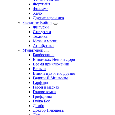
Фортнайт
Фоллаут
Хало
Другие герои игр
Звездные Войны
Фигурки
Статуэтки
Техника
Мечи и маски
Атрибутика
Мультгерои
Барбоскины
В поисках Немо и Дори
Время приключений
Вспыш
Винни пух и его друзья
Гадкий Я Миньоны
Гарфилд
Герои в масках
Головоломка
Гриффины
Губка Боб
Дамбо
Доктор Плюшева
Дом