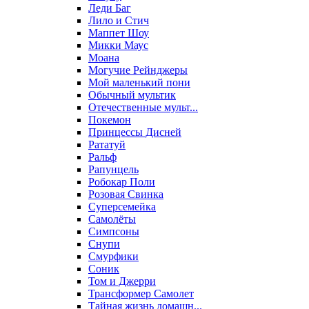
Леди Баг
Лило и Стич
Маппет Шоу
Микки Маус
Моана
Могучие Рейнджеры
Мой маленький пони
Обычный мультик
Отечественные мульт...
Покемон
Принцессы Дисней
Рататуй
Ральф
Рапунцель
Робокар Поли
Розовая Свинка
Суперсемейка
Самолёты
Симпсоны
Снупи
Смурфики
Соник
Том и Джерри
Трансформер Самолет
Тайная жизнь домашн...