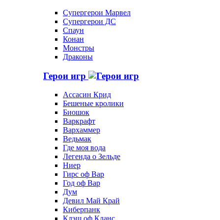
Супергерои Марвел
Супергерои ДС
Спаун
Конан
Монстры
Драконы
Герои игр
Ассасин Крид
Бешеные кролики
Биошок
Варкрафт
Вархаммер
Ведьмак
Где моя вода
Легенда о Зельде
Ниер
Гирс оф Вар
Год оф Вар
Дум
Девил Май Край
Киберпанк
Клэш оф Кланс