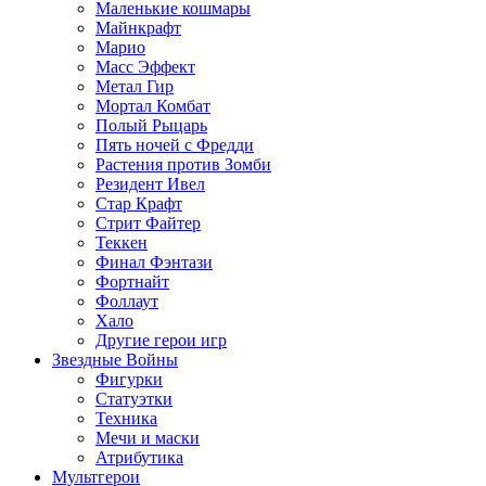
Маленькие кошмары
Майнкрафт
Марио
Масс Эффект
Метал Гир
Мортал Комбат
Полый Рыцарь
Пять ночей с Фредди
Растения против Зомби
Резидент Ивел
Стар Крафт
Стрит Файтер
Теккен
Финал Фэнтази
Фортнайт
Фоллаут
Хало
Другие герои игр
Звездные Войны
Фигурки
Статуэтки
Техника
Мечи и маски
Атрибутика
Мультгерои