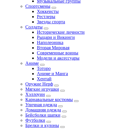
Музыкальные группы
Спортсмены
Хоккеисты
Рестлеры
Звезды спорта
Солдаты
Исторические личности
Рыцари и Викинги
Наполеоника
Вторая Мировая
Современные воины
Модели и аксессуары
Аниме
Тоторо
Аниме и Манга
Хентай
Оружие Нерф
Мягкие игрушки
Хэллоуин
Карнавальные костюмы
Уличная одежда
Домашняя одежда
Бейсболки шапки
Футболки
Брелки и кулоны