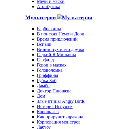
Мечи и маски
Атрибутика
Мультгерои
Барбоскины
В поисках Немо и Дори
Время приключений
Вспыш
Винни пух и его друзья
Гадкий Я Миньоны
Гарфилд
Герои в масках
Головоломка
Гриффины
Губка Боб
Дамбо
Доктор Плюшева
Дом
Злые птицы Angry Birds
История Игрушек
Король лев
Как приручить дракона
Корпорация монстров
Лабубу