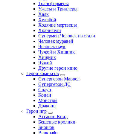
Трансформеры
Ужасы и Триллеры
Халк
Хеллбой
Ходячие мертвецы
Хранители
Супермен Человек из стали
Человек муравей
Человек паук
Чужой и Хищник
Хищник
Чужой
Другие герои кино
Герои комиксов
Супергерои Марвел
Супергерои ДС
Спаун
Конан
Монстры
Драконы
Герои игр
Ассасин Крид
Бешеные кролики
Биошок
Варкрафт