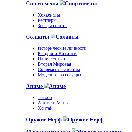
Спортсмены
Хоккеисты
Рестлеры
Звезды спорта
Солдаты
Исторические личности
Рыцари и Викинги
Наполеоника
Вторая Мировая
Современные воины
Модели и аксессуары
Аниме
Тоторо
Аниме и Манга
Хентай
Оружие Нерф
Мягкие игрушки