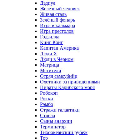
Дэдпул
Железный человек
Живая сталь
Зелёный фонарь
Игра в кальмара
Игра престолов
Годзилла
Кинг Конг
Капитан Америка
Люди X
Люди в Чёрном
Матрица
Мстители
Отряд самоубийц
Охотники за привидениями
Пираты Карибского моря
Робокоп
Рокки
Рэмбо
Стражи галактики
Стрела
Сыны анархии
Терминатор
Тихоокеанский рубеж
Тор