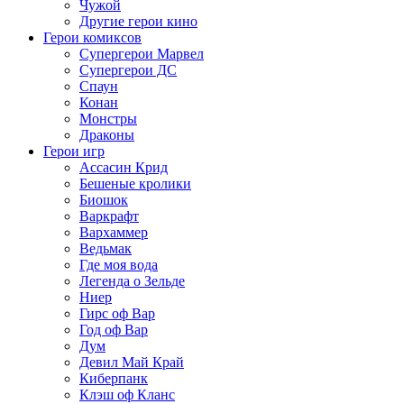
Чужой
Другие герои кино
Герои комиксов
Супергерои Марвел
Супергерои ДС
Спаун
Конан
Монстры
Драконы
Герои игр
Ассасин Крид
Бешеные кролики
Биошок
Варкрафт
Вархаммер
Ведьмак
Где моя вода
Легенда о Зельде
Ниер
Гирс оф Вар
Год оф Вар
Дум
Девил Май Край
Киберпанк
Клэш оф Кланс