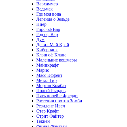
Вархаммер
Ведьмак
Где моя вода
Легенда о Зельде
Ниер
Гирс оф Вар
Год оф Вар
Дум
Девил Май Край
Киберпанк
Клэш оф Кланс
Маленькие кошмары
Майнкрафт
Марио
Масс Эффект
Метал Гир
Мортал Комбат
Полый Рыцарь
Пять ночей с Фредди
Растения против Зомби
Резидент Ивел
Стар Крафт
Стрит Файтер
Теккен
Финал Фэнтази