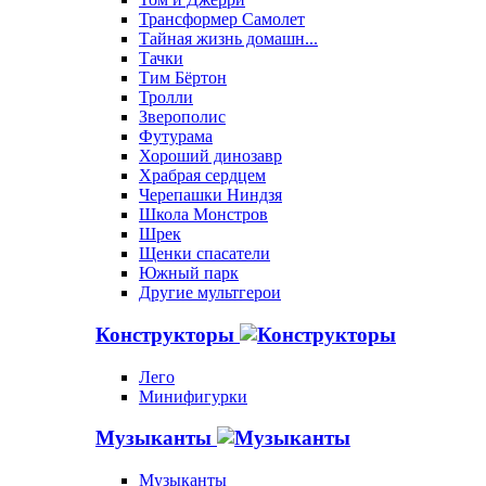
Трансформер Самолет
Тайная жизнь домашн...
Тачки
Тим Бёртон
Тролли
Зверополис
Футурама
Хороший динозавр
Храбрая сердцем
Черепашки Ниндзя
Школа Монстров
Шрек
Щенки спасатели
Южный парк
Другие мультгерои
Конструкторы
Лего
Минифигурки
Музыканты
Музыканты