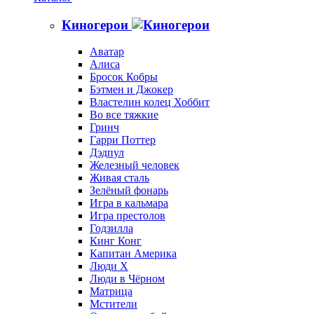
Киногерои
Аватар
Алиса
Бросок Кобры
Бэтмен и Джокер
Властелин колец Хоббит
Во все тяжкие
Гринч
Гарри Поттер
Дэдпул
Железный человек
Живая сталь
Зелёный фонарь
Игра в кальмара
Игра престолов
Годзилла
Кинг Конг
Капитан Америка
Люди X
Люди в Чёрном
Матрица
Мстители