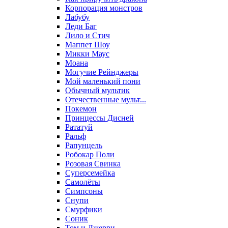
Корпорация монстров
Лабубу
Леди Баг
Лило и Стич
Маппет Шоу
Микки Маус
Моана
Могучие Рейнджеры
Мой маленький пони
Обычный мультик
Отечественные мульт...
Покемон
Принцессы Дисней
Рататуй
Ральф
Рапунцель
Робокар Поли
Розовая Свинка
Суперсемейка
Самолёты
Симпсоны
Снупи
Смурфики
Соник
Том и Джерри