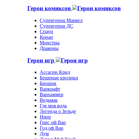
Герои комиксов
Супергерои Марвел
Супергерои ДС
Спаун
Конан
Монстры
Драконы
Герои игр
Ассасин Крид
Бешеные кролики
Биошок
Варкрафт
Вархаммер
Ведьмак
Где моя вода
Легенда о Зельде
Ниер
Гирс оф Вар
Год оф Вар
Дум