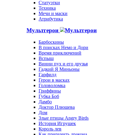
Статуэтки
Техника
Мечи и маски
Атрибутика
Мультгерои
Барбоскины
В поисках Немо и Дори
Время приключений
Вспыш
Винни пух и его друзья
Гадкий Я Миньоны
Гарфилд
Герои в масках
Головоломка
Гриффины
Губка Боб
Дамбо
Доктор Плюшева
Дом
Злые птицы Angry Birds
История Игрушек
Король лев
Как приручить дракона