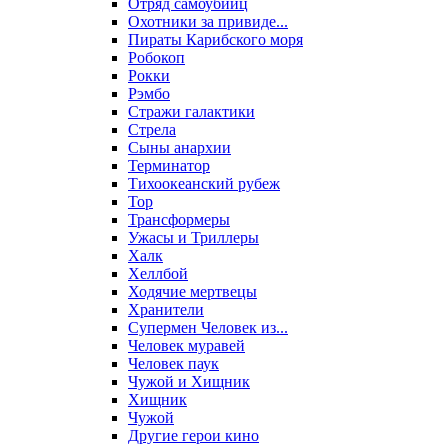
Отряд самоубийц
Охотники за привиде...
Пираты Карибского моря
Робокоп
Рокки
Рэмбо
Стражи галактики
Стрела
Сыны анархии
Терминатор
Тихоокеанский рубеж
Тор
Трансформеры
Ужасы и Триллеры
Халк
Хеллбой
Ходячие мертвецы
Хранители
Супермен Человек из...
Человек муравей
Человек паук
Чужой и Хищник
Хищник
Чужой
Другие герои кино