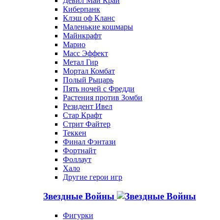
Девил Май Край
Киберпанк
Клэш оф Кланс
Маленькие кошмары
Майнкрафт
Марио
Масс Эффект
Метал Гир
Мортал Комбат
Полый Рыцарь
Пять ночей с Фредди
Растения против Зомби
Резидент Ивел
Стар Крафт
Стрит Файтер
Теккен
Финал Фэнтази
Фортнайт
Фоллаут
Хало
Другие герои игр
Звездные Войны
Фигурки