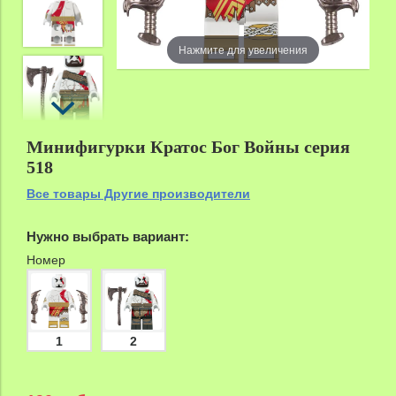
Нажмите для увеличения
zoom
Минифигурки Кратос Бог Войны серия
518
Все товары Другие производители
Нужно выбрать вариант:
Номер
1
2