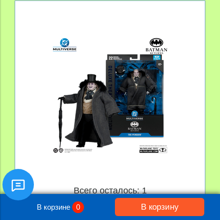
Всего осталось: 1
Фигурка Пингвин из фильма Бэтмен
В корзину
В корзине
0
Возвращается Deluxe Theatrical