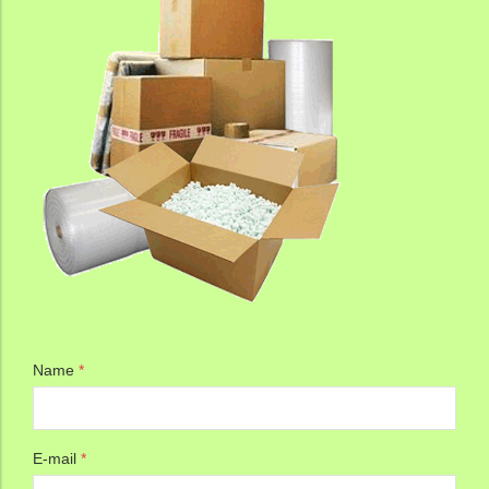
Name
*
E-mail
*