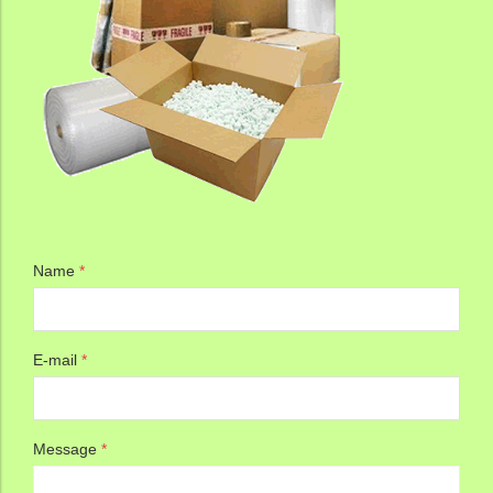
Name
*
E-mail
*
Message
*