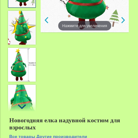
zoom
Нажмите для увеличения
Новогодняя елка надувной костюм для
взрослых
Все товары Другие производители