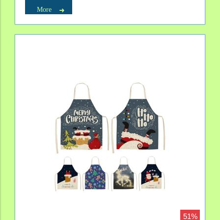
More
51%