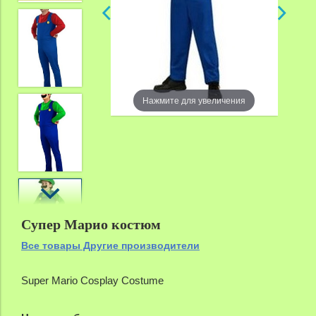
Нажмите для увеличения
zoom
Супер Марио костюм
Все товары Другие производители
Super Mario Cosplay Costume