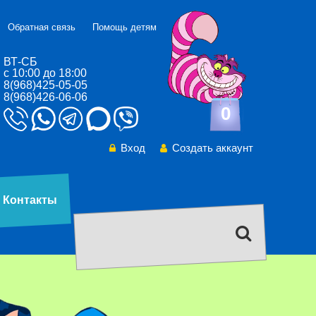
Обратная связь
Помощь детям
ВТ-СБ
с 10:00 до 18:00
8(968)425-05-05
8(968)426-06-06
0
Вход
Создать аккаунт
Контакты