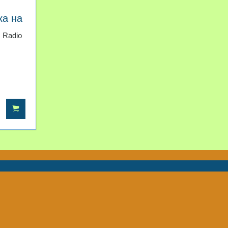
а на
ии
s Radio