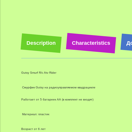
Description
Characteristics
Д
Gutsy Smurf R/c Atv Rider
Смурфик Gutsy на радиоуправляемом квадрацикле
Работает от 5 батареек АА (в комплект не входят)
Материал: пластик
Возраст от 6 лет