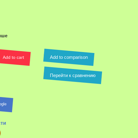
ыше
Add to comparison
Add to cart
Перейти к сравнению
ogle
ля увеличения
сти