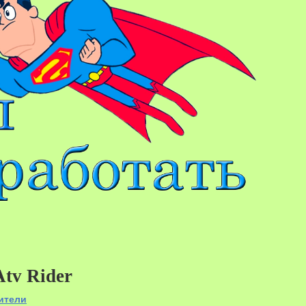
Atv Rider
28%
ители