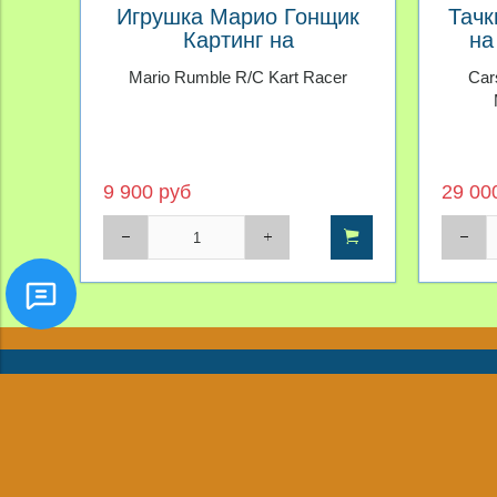
Игрушка Марио Гонщик
Тачк
Картинг на
на
дистанционном
Mario Rumble R/C Kart Racer
Car
управлении
9 900 руб
29 00
8(968)425-05-05
8(968)426-06-06
Новости
Обратная связь
toyszone@yandex.ru