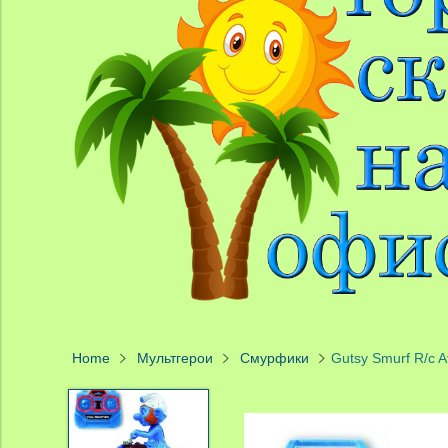
Home
Мультгерои
Смурфики
Gutsy Smurf R/c A