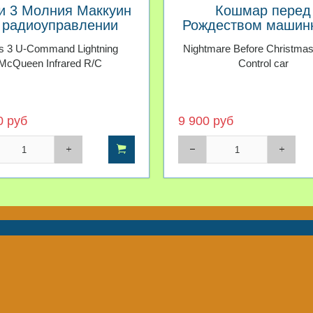
и 3 Молния Маккуин
Кошмар перед
 радиоуправлении
Рождеством машинк
радиоуправлен
s 3 U-Command Lightning
Nightmare Before Christma
McQueen Infrared R/C
Control car
0 руб
9 900 руб
Контакты