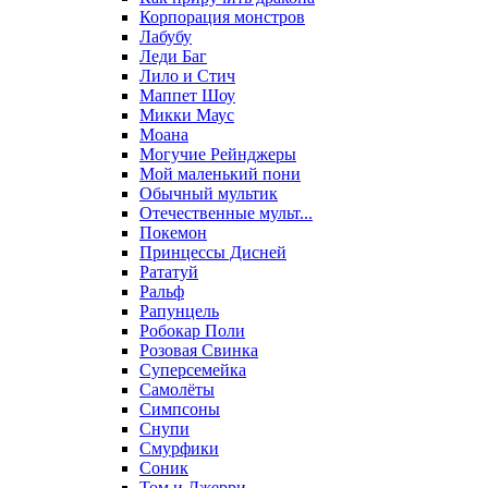
Корпорация монстров
Лабубу
Леди Баг
Лило и Стич
Маппет Шоу
Микки Маус
Моана
Могучие Рейнджеры
Мой маленький пони
Обычный мультик
Отечественные мульт...
Покемон
Принцессы Дисней
Рататуй
Ральф
Рапунцель
Робокар Поли
Розовая Свинка
Суперсемейка
Самолёты
Симпсоны
Снупи
Смурфики
Соник
Том и Джерри