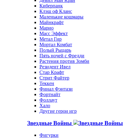
Девил Май Край
Киберпанк
Клэш оф Кланс
Маленькие кошмары
Майнкрафт
Марио
Масс Эффект
Метал Гир
Мортал Комбат
Полый Рыцарь
Пять ночей с Фредди
Растения против Зомби
Резидент Ивел
Стар Крафт
Стрит Файтер
Теккен
Финал Фэнтази
Фортнайт
Фоллаут
Хало
Другие герои игр
Звездные Войны
Фигурки