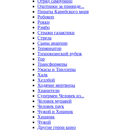
Отряд самоубийц
Охотники за привиде...
Пираты Карибского моря
Робокоп
Рокки
Рэмбо
Стражи галактики
Стрела
Сыны анархии
Терминатор
Тихоокеанский рубеж
Тор
Трансформеры
Ужасы и Триллеры
Халк
Хеллбой
Ходячие мертвецы
Хранители
Супермен Человек из...
Человек муравей
Человек паук
Чужой и Хищник
Хищник
Чужой
Другие герои кино