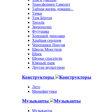
Трансформер Самолет
Тайная жизнь домашн...
Тачки
Тим Бёртон
Тролли
Зверополис
Футурама
Хороший динозавр
Храбрая сердцем
Черепашки Ниндзя
Школа Монстров
Шрек
Щенки спасатели
Южный парк
Другие мультгерои
Конструкторы
Лего
Минифигурки
Музыканты
Музыканты