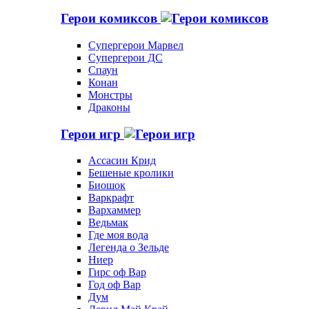
Герои комиксов
Супергерои Марвел
Супергерои ДС
Спаун
Конан
Монстры
Драконы
Герои игр
Ассасин Крид
Бешеные кролики
Биошок
Варкрафт
Вархаммер
Ведьмак
Где моя вода
Легенда о Зельде
Ниер
Гирс оф Вар
Год оф Вар
Дум