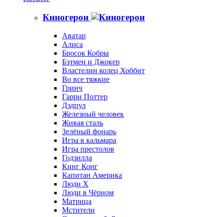
Киногерои
Аватар
Алиса
Бросок Кобры
Бэтмен и Джокер
Властелин колец Хоббит
Во все тяжкие
Гринч
Гарри Поттер
Дэдпул
Железный человек
Живая сталь
Зелёный фонарь
Игра в кальмара
Игра престолов
Годзилла
Кинг Конг
Капитан Америка
Люди X
Люди в Чёрном
Матрица
Мстители