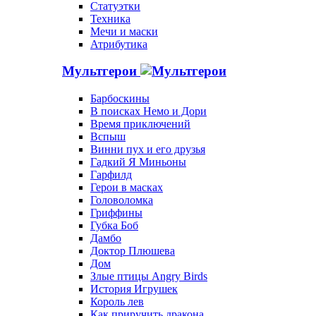
Статуэтки
Техника
Мечи и маски
Атрибутика
Мультгерои
Барбоскины
В поисках Немо и Дори
Время приключений
Вспыш
Винни пух и его друзья
Гадкий Я Миньоны
Гарфилд
Герои в масках
Головоломка
Гриффины
Губка Боб
Дамбо
Доктор Плюшева
Дом
Злые птицы Angry Birds
История Игрушек
Король лев
Как приручить дракона