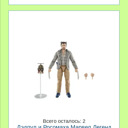
Всего осталось: 2
Дэдпул и Росомаха Марвел Легенд